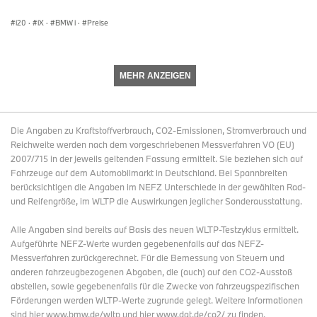
i20
·
iX
·
BMW i
·
Preise
MEHR ANZEIGEN
Die Angaben zu Kraftstoffverbrauch, CO2-Emissionen, Stromverbrauch und
Reichweite werden nach dem vorgeschriebenen Messverfahren VO (EU)
2007/715 in der jeweils geltenden Fassung ermittelt. Sie beziehen sich auf
Fahrzeuge auf dem Automobilmarkt in Deutschland. Bei Spannbreiten
berücksichtigen die Angaben im NEFZ Unterschiede in der gewählten Rad-
und Reifengröße, im WLTP die Auswirkungen jeglicher Sonderausstattung.
Alle Angaben sind bereits auf Basis des neuen WLTP-Testzyklus ermittelt.
Aufgeführte NEFZ-Werte wurden gegebenenfalls auf das NEFZ-
Messverfahren zurückgerechnet. Für die Bemessung von Steuern und
anderen fahrzeugbezogenen Abgaben, die (auch) auf den CO2-Ausstoß
abstellen, sowie gegebenenfalls für die Zwecke von fahrzeugspezifischen
Förderungen werden WLTP-Werte zugrunde gelegt. Weitere Informationen
sind hier www.bmw.de/wltp und hier www.dat.de/co2/ zu finden.