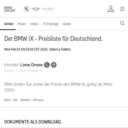
Artikel
Photo
Video
TV Footage
Audio
Der BMW iX - Preisliste für Deutschland.
Mon Feb 02 09:23:00 CET 2026
Daten & Fakten
Kontakt:
Liane Drews
Autor:
Liane Drews
Bitte finden Sie anbei die Preise des BMW iX, gültig ab März
2026.
i20
·
iX
·
BMW i
·
Preise
DOKUMENTE ALS DOWNLOAD.