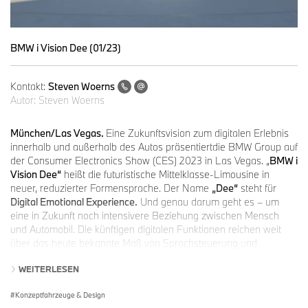
BMW i Vision Dee (01/23)
Kontakt:
Steven Woerns
Autor:
Steven Woerns
München/Las Vegas.
Eine Zukunftsvision zum digitalen Erlebnis
innerhalb und außerhalb des Autos präsentiertdie BMW Group auf
der Consumer Electronics Show (CES) 2023 in Las Vegas. „
BMW i
Vision Dee“
heißt die futuristische Mittelklasse-Limousine in
neuer, reduzierter Formensprache. Der Name
„Dee“
steht für
Digital Emotional Experience.
Und genau darum geht es – um
eine in Zukunft noch intensivere Beziehung zwischen Mensch
und Automobil. Die künftigen digitalen Funktionen reichen weit
über das heute bekannte Maß von Sprachsteuerung und
Fahrerassistenzsystemen hinaus. Das Head-up-Display über die
WEITERLESEN
gesamte Breite der Windschutzscheibe ist ein Vorgriff auf die
nächste Fahrzeuggeneration. Ab 2025 wird diese Innovation in
Konzeptfahrzeuge & Design
den Modellen der NEUEN KLASSE erhältlich sein. Darüber