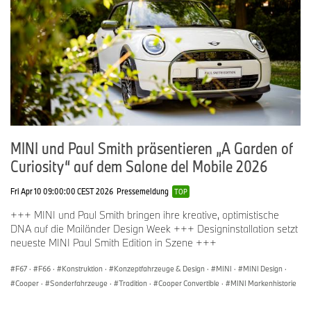
MINI und Paul Smith präsentieren „A Garden of
Curiosity“ auf dem Salone del Mobile 2026
Fri Apr 10 09:00:00 CEST 2026
Pressemeldung
TOP
+++ MINI und Paul Smith bringen ihre kreative, optimistische
DNA auf die Mailänder Design Week +++ Designinstallation setzt
neueste MINI Paul Smith Edition in Szene +++
F67
·
F66
·
Konstruktion
·
Konzeptfahrzeuge & Design
·
MINI
·
MINI Design
·
Cooper
·
Sonderfahrzeuge
·
Tradition
·
Cooper Convertible
·
MINI Markenhistorie