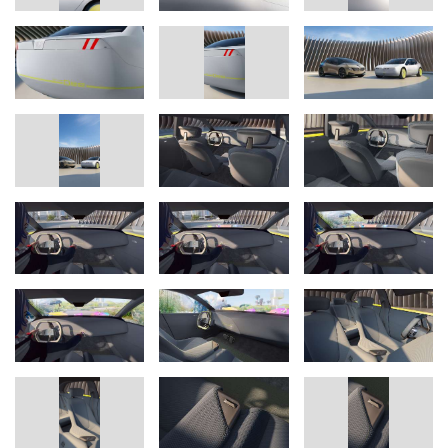
Das erweiterte BMW Head-up-Display: ab 2025 in der NEUEN
KLASSE
Die BMW Group ist im Automobilbereich der Pionier des Head-
up-Displays und entwickelt diese Technologie seit zwei
Jahrzehnten konsequent weiter. Im BMW i Vision Dee ermöglicht
die Projektion auf die gesamte Breite der Windschutzscheibe die
Anzeige von Informationen auf einer größtmöglichen
Displayfläche, die zudem erst bei ihrer Aktivierung als solche
erkennbar wird. Damit zeigt die BMW Group das große Potenzial
der Projektionstechnik. Der BMW i Vision Dee visualisiert, wie ein
erweitertes Head-up-Display in Zukunft auch für das
Anzeigebedienkonzept genutzt werden kann. Bereits ab 2025
wird die Serienableitung des BMW Head-up-Display über die
gesamte Breite der Windschutzscheibe in den Modellen der
NEUEN KLASSE zum Einsatz kommen.
Begrüßungsszenario mit Sprache und Phygital Icons
Das digitale Erlebnis beginnt bereits außerhalb des Fahrzeugs mit
einem individuellen Begrüßungsszenario, das grafische Elemente,
Licht und Soundeffekte umfasst. Natürliche Sprache dient dabei
als einfachste und intuitive Interaktionsform zur perfekten