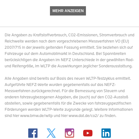
MEHR ANZEIGEN
Die Angaben zu Kraftstoffverbrauch, CO2-Emissionen, Stromverbrauch und
Reichweite werden nach dem vorgeschriebenen Messverfahren VO (EU)
2007/715 in der jeweils geltenden Fassung ermittelt. Sie beziehen sich auf
Fahrzeuge auf dem Automobilmarkt in Deutschland. Bei Spannbreiten
berücksichtigen die Angaben im NEFZ Unterschiede in der gewählten Rad-
und Reifengröße, im WLTP die Auswirkungen jeglicher Sonderausstattung.
Alle Angaben sind bereits auf Basis des neuen WLTP-Testzyklus ermittelt.
Aufgeführte NEFZ-Werte wurden gegebenenfalls auf das NEFZ-
Messverfahren zurückgerechnet. Für die Bemessung von Steuern und
anderen fahrzeugbezogenen Abgaben, die (auch) auf den CO2-Ausstoß
abstellen, sowie gegebenenfalls für die Zwecke von fahrzeugspezifischen
Förderungen werden WLTP-Werte zugrunde gelegt. Weitere Informationen
sind hier www.bmw.de/wltp und hier www.dat.de/co2/ zu finden.