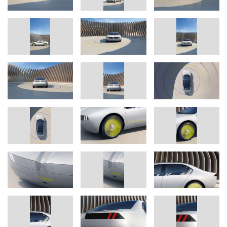
Performance. Beim BMW i Vision Dee geht es um die perfekte
Integration virtueller und physischer Erlebnisse“, sagt Frank
Weber, Vorstand der BMW AG für Entwicklung. „Wer diese
Integration der digitalen Lebenswelten seiner Kunden ins
Fahrzeug auf allen Ebenen beherrscht, beherrscht die Zukunft
des Automobilbaus.“
Der BMW Mixed Reality Slider: in fünf Stufen in die virtuelle Welt
Digitales Highlight und zentrales Bedienelement des BMW i Vision
Dee ist, in Verbindung mit dem erweiterten Head-up-Display, der
BMW Mixed Reality Slider. Durch Shy-Tech-Sensorik auf dem
Armaturenbrett können Fahrerinnen und Fahrer das Maß an
digitalen Inhalten selbst bestimmen, die auf dem erweiterten
BMW Head-up-Display zu sehen sind. Die fünfstufige Auswahl
reicht von analog, über fahrrelevanten Informationen, über Inhalte
des Kommunikationssystems und eine Augmented-Reality-
Projektion bis hin zum Einstieg in virtuelle Welten. Parallel dazu
kann die Realität mithilfe von dimmbaren Scheiben nach und
nach ausgeblendet werden. Die Mixed Reality wird im BMW i
Vision Dee ohne zusätzliche Hilfsmittel auf immersive,
verschiedene Sinne ansprechende Weise erlebbar und schafft für
den Nutzer eine neue Dimension der Fahrfreude.