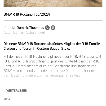
BMW R 18 Roctane. (05/2023)
Kontakt:
Dominic Thoennes
Autor:
Dominik Schaidnagel
Die neue BMW R 18 Roctane als fünftes Mitglied der R 18 Familie –
Cruisen und Touren im Custom Bagger Style.
Mit der neuen R 18 Roctane folgt neben der R 18, R 18 Classic, R
18 B und R 18 Transcontinental jetzt das fünfte Mitglied der R 18
Familie. Einmal mehr folgt es der Geschichte und Tradition von
BMW Motorrad und verbindet modernste Motorradtechnik mit
dem Design und dem Charme vergangener Zeiten.
Auch die neue BMW R 18 Roctane nimmt technisch als auch
optisch Anleihen an berühmten BMW Modellen wie der BMW R 5
WEITERLESEN
und rückt das Wesentliche am Motorrad wieder in den Mittelpunkt:
puristische, schnörkellose Technik und den Boxermotor als
R 18
Epizentrum von Fahrgenuss. Dazu verschmelzen klassisches