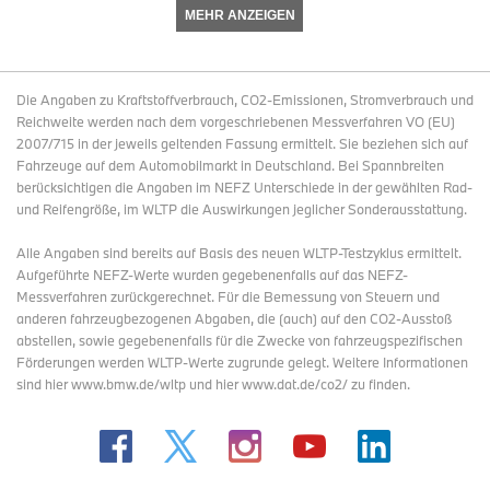
Leistung 67 kW (91 PS) bei 4 750 min
, max. Drehmoment
MEHR ANZEIGEN
-1
158 Nm bei 3 000 min
.
-1
Von 2 000 bis 4 000 min
jederzeit über 150 Nm abrufbar.
Offen laufender Kardanantrieb nach klassischem Vorbild.
Die Angaben zu Kraftstoffverbrauch, CO2-Emissionen, Stromverbrauch und
Abgasanlage und Sternmuttern in Dark Chrome.
Reichweite werden nach dem vorgeschriebenen Messverfahren VO (EU)
Aufwendig gefertigter Doppelschleifen-Rohrrahmen aus
2007/715 in der jeweils geltenden Fassung ermittelt. Sie beziehen sich auf
Stahl.
Fahrzeuge auf dem Automobilmarkt in Deutschland. Bei Spannbreiten
Hinterradschwinge mit eingefasstem Achsantrieb in
berücksichtigen die Angaben im NEFZ Unterschiede in der gewählten Rad-
Starrrahmen-Optik.
und Reifengröße, im WLTP die Auswirkungen jeglicher Sonderausstattung.
Teleskopgabel mit Gabelhülsen und Cantilever-Federbein
mit wegabhängiger Dämpfung.
Alle Angaben sind bereits auf Basis des neuen WLTP-Testzyklus ermittelt.
Stimmige Ergonomie mit hohem Lenker für entspanntes
Aufgeführte NEFZ-Werte wurden gegebenenfalls auf das NEFZ-
Fahren und optimale Kontrolle.
Messverfahren zurückgerechnet. Für die Bemessung von Steuern und
Scheibenbremsen vorn und hinten sowie
anderen fahrzeugbezogenen Abgaben, die (auch) auf den CO2-Ausstoß
Leichtmetallgussräder in 21 Zoll vorne und 18 Zoll hinten.
abstellen, sowie gegebenenfalls für die Zwecke von fahrzeugspezifischen
Seitendeckel mit Emblem.
Förderungen werden WLTP-Werte zugrunde gelegt. Weitere Informationen
Scheinwerfergehäuse mit integriertem klassischen
sind hier www.bmw.de/wltp und hier www.dat.de/co2/ zu finden.
Rundinstrument.
Modernste LED-Lichttechnik klassisch interpretiert.
Adaptives Kurvenlicht für noch bessere
Fahrbahnausleuchtung bei Kurvenfahrt als