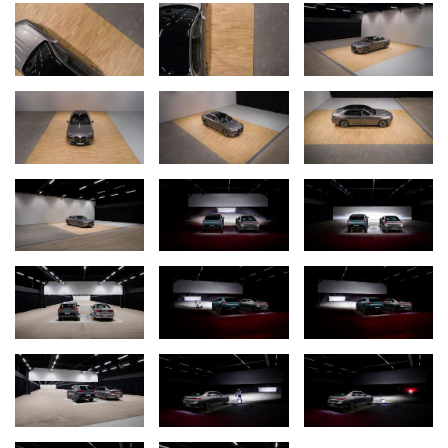
BMW Light Channel Next setzt an, wo Computer an ihre Grenzen
stoßen.
Bei der Entwicklung neuer Lichtsysteme bilden
computergestützte Simulationen eine gute Grundlage. Doch trotz
enormer Fortschritte im Bereich der Virtual und Mixed Reality
bleibt eine direkte Bewertung des Lichts am realen Fahrzeug für
die BMW Group Ingenieure und Designer unverzichtbar. Der neue
Lichtkanal bietet dafür ideale Bedingungen.
Mit 132 Metern ist der Light Channel Next das längste
Entwicklungswerkzeug der BMW Group. Die Erprobungsfläche ist
zudem rund 22 Meter breit. Damit steht den Entwicklern und
Designern eine Gesamtfläche von fast 3 000 Quadratmetern zur
Verfügung. Zur Einrichtung gehört auch eine Werkstatt, in der die
Prototypen für die Lichttests vorbereitet werden. Die
Inbetriebnahme des neuen Lichtkanals erfolgte nach rund drei
Jahren Bauzeit. Der Standort in Unterschleißheim befindet sich in
unmittelbarer Nähe zum Forschungs- und Innovationszentrum
(FIZ) der BMW Group im Norden Münchens.
Vier Bodenbeläge für umfangreiche Lichttests unter allen
Bedingungen.