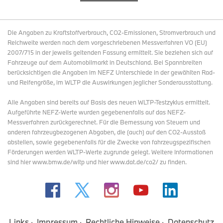
Die Angaben zu Kraftstoffverbrauch, CO2-Emissionen, Stromverbrauch und
Reichweite werden nach dem vorgeschriebenen Messverfahren VO (EU)
2007/715 in der jeweils geltenden Fassung ermittelt. Sie beziehen sich auf
Fahrzeuge auf dem Automobilmarkt in Deutschland. Bei Spannbreiten
berücksichtigen die Angaben im NEFZ Unterschiede in der gewählten Rad-
und Reifengröße, im WLTP die Auswirkungen jeglicher Sonderausstattung.
Alle Angaben sind bereits auf Basis des neuen WLTP-Testzyklus ermittelt.
Aufgeführte NEFZ-Werte wurden gegebenenfalls auf das NEFZ-
Messverfahren zurückgerechnet. Für die Bemessung von Steuern und
anderen fahrzeugbezogenen Abgaben, die (auch) auf den CO2-Ausstoß
abstellen, sowie gegebenenfalls für die Zwecke von fahrzeugspezifischen
Förderungen werden WLTP-Werte zugrunde gelegt. Weitere Informationen
sind hier www.bmw.de/wltp und hier www.dat.de/co2/ zu finden.
Links
Impressum
Rechtliche Hinweise
Datenschutz