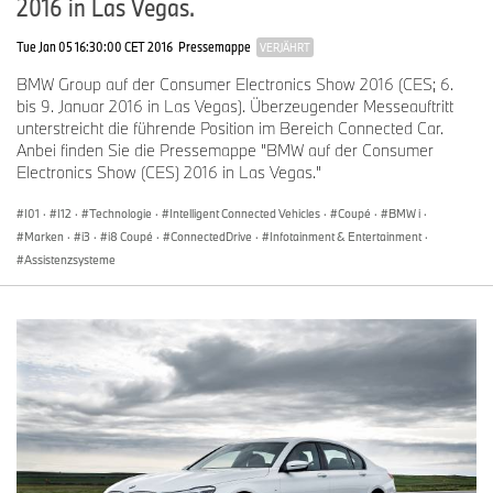
2016 in Las Vegas.
Tue Jan 05 16:30:00 CET 2016
Pressemappe
VERJÄHRT
BMW Group auf der Consumer Electronics Show 2016 (CES; 6.
bis 9. Januar 2016 in Las Vegas). Überzeugender Messeauftritt
unterstreicht die führende Position im Bereich Connected Car.
Anbei finden Sie die Pressemappe "BMW auf der Consumer
Electronics Show (CES) 2016 in Las Vegas."
I01
·
I12
·
Technologie
·
Intelligent Connected Vehicles
·
Coupé
·
BMW i
·
Marken
·
i3
·
i8 Coupé
·
ConnectedDrive
·
Infotainment & Entertainment
·
Assistenzsysteme