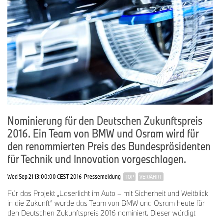
der Längsachse ausgerichtet. Dadurch wird nicht nur die
Präzision erhöht, sondern auch wertvolle Zeit für aufwendiges
Rangieren gespart.
Als wesentliches Instrument bei der Entwicklung neuer
Lichtkonzepte nimmt der Light Channel Next ab sofort seinen
Betrieb auf. Seine zahlreichen Features und vielfältigen
Einsatzmöglichkeiten tragen dazu bei, eine optimale Qualität für
den Kunden zu erzielen und die tägliche Arbeit der Ingenieure
deutlich zu erleichtern. Durch die Teiltransformation einer bereits
bestehenden Lagerhalle konnten die Kosten bei maximalem
Nutzen für die Fahrzeugentwicklung auf ein Minimum gesenkt
Nominierung für den Deutschen Zukunftspreis
werden.
2016. Ein Team von BMW und Osram wird für
den renommierten Preis des Bundespräsidenten
für Technik und Innovation vorgeschlagen.
Wed Sep 21 13:00:00 CEST 2016
Pressemeldung
TOP
VERJÄHRT
Für das Projekt „Laserlicht im Auto – mit Sicherheit und Weitblick
in die Zukunft“ wurde das Team von BMW und Osram heute für
den Deutschen Zukunftspreis 2016 nominiert. Dieser würdigt