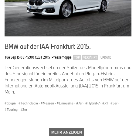
BMW auf der IAA Frankfurt 2015.
Tue Sep 15 08:45:00 CEST 2015
Pressemappe
TOP
VERJÄHRT
UPDATE
Der Generationswechsel an der Spitze des Modellprogramms und
das Startsignal für ein breites Angebot an Plug-in-Hybrid-
Fahrzeugen stehen im Mittelpunkt des Auftritts von BMW auf der
Internationalen Automobil-Ausstellung (IAA) 2015 in Frankfurt am
Main.
Coupé
·
Technologie
·
Messen
·
Limousine
·
7er
·
Hybrid-7
·
X1
·
3er
·
Touring
·
2er
MEHR ANZEIGEN