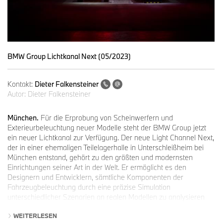
BMW Group Lichtkanal Next (05/2023)
Kontakt:
Dieter Falkensteiner
Autor:
Dieter Falkensteiner
München.
Für die Erprobung von Scheinwerfern und
Exterieurbeleuchtung neuer Modelle steht der BMW Group jetzt
ein neuer Lichtkanal zur Verfügung. Der neue Light Channel Next,
der in einer ehemaligen Teilelagerhalle in Unterschleißheim bei
München entstand, gehört zu den größten und modernsten
Einrichtungen seiner Art in der Welt. Er ermöglicht es den
Designern und Entwicklern, sämtliche Komponenten der
Fahrzeugbeleuchtung durch eine präzise Simulation
unterschiedlicher Szenarien an realen Modellen zu analysieren
und zu optimieren. Neben verschiedenen Untergrundarten kann
WEITERLESEN
dort auch die Umfeldbeleuchtung für jede Tages- und Nachtzeit