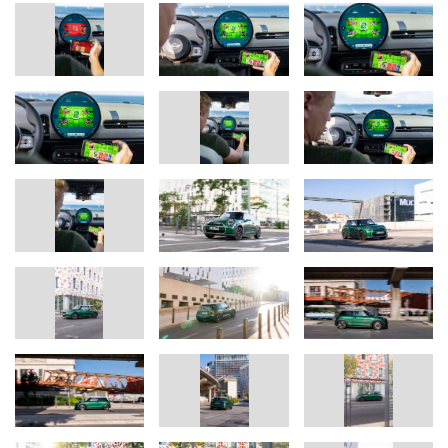
Kontraste können die Außenfarben mit einer von vier Dachfarben
kombiniert werden und ermöglichen so die Möglichkeiten der
individuellen Charakteristik.
Der MINI Cooper C: Effizienter Antrieb und sicherer Komfort.
Der 115 kW/156 PS starke Dreizylinder-Motor des MINI Cooper C
(Kraftstoffverbrauch kombiniert: 6,2 l/100 km; CO
-Emissionen
2
kombiniert: 140 g/km gemäß WLTP) erreicht ein Drehmoment von
230 Nm und beschleunigt das Fahrzeug in 7,7 Sekunden aus dem
Stand auf 100 km/h. Das präzise abgestimmte Federungs- und
Dämpfungssystem garantiert dem britischen Premium-
Kleinwagen ein agiles Handling – egal ob im Stadtverkehr oder
auf geschwungenen Landstraßen. Dabei sorgen kraftvolle
Bremsen und die direkte Lenkung gleichermaßen für Sicherheit,
Komfort und Fahrspaß.
Zahlreiche Assistenzsysteme für sicheres und komfortables
Fahren.
Das neue MINI Operating System 9 ist intuitiv und einfach zu
bedienen. Dank des einzigartigen OLED-Displays und des
sprachgesteuerten MINI Intelligent Personal Assistant erhalten die
Insassen mehr Kontrolle, Vernetzung und Personalisierung als je
zuvor. Die MINI Navigation hilft durch 3D-Visualisierung sowie