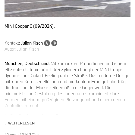
MINI Cooper C (09/2024).
Kontakt:
Julian Kisch
Autor:
Julian Kisch
München, Deutschland.
Mit kompakten Proportionen und einem
effizienten Ottomotor mit drei Zylindern bringt der MINI Cooper C
dynamisches Gokart-Feeling auf die Straße. Das moderne Design
mit klaren Karosserieflächen und markantem Frontgrill überträgt
die Tradition der Marke zeitgemäß in die Gegenwart. Die
minimalistische Gestaltung des Innenraums kombiniert klare
Formen mit einem großzügigen Platzangebot und einem neuen
Zentralinstrument.
In-Car-Gaming macht es möglich:
Gesteigertes Digitalerlebnis mit neuartigem Spielspaß.
WEITERLESEN
Das runde Zentralinstrument mit OLED-Display vereint sämtliche
Fahrzeuginformationen und enthält neben innovativen
Cooper
·
MINI 3-Türer