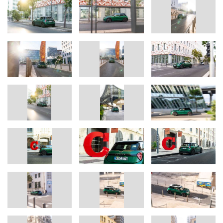
Augmented View beim Navigieren und gibt neben aktuellen
Informationen zur Verkehrslage auch Hinweise auf freie
Parkplätze inklusive integrierter digitaler Bezahlmöglichkeit und
vieles mehr. Kamera- und radarbasierte Assistenzfunktionen
erhöhen die Sicherheit und unterstützen auf Wunsch beim
Lenken und Spurhalten. Im Stadtverkehr lassen sich Stop-and-
go-Situationen dank automatischer Geschwindigkeits- und
Abstandshaltung souverän bewältigen.
Bitte wenden Sie sich bei Rückfragen an:
Presse- und Öffentlichkeitsarbeit
Julian Kisch, Pressesprecher Produktkommunikation MINI
Telefon: +49-89-382-38072
E-Mail:
julian.kisch@mini.com
Micaela Sandstede, Leiterin Kommunikation MINI
Telefon: +49-176-601-61611
E-Mail:
micaela.sandstede@bmw.de