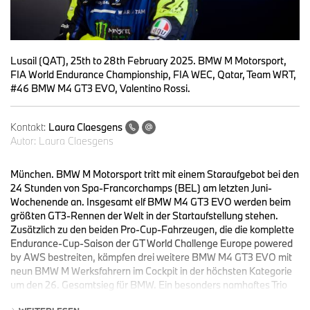
Lusail (QAT), 25th to 28th February 2025. BMW M Motorsport,
FIA World Endurance Championship, FIA WEC, Qatar, Team WRT,
#46 BMW M4 GT3 EVO, Valentino Rossi.
Kontakt:
Laura Claesgens
Autor:
Laura Claesgens
München. BMW M Motorsport tritt mit einem Staraufgebot bei den
24 Stunden von Spa-Francorchamps (BEL) am letzten Juni-
Wochenende an. Insgesamt elf BMW M4 GT3 EVO werden beim
größten GT3-Rennen der Welt in der Startaufstellung stehen.
Zusätzlich zu den beiden Pro-Cup-Fahrzeugen, die die komplette
Endurance-Cup-Saison der GT World Challenge Europe powered
by AWS bestreiten, kämpfen drei weitere BMW M4 GT3 EVO mit
neun BMW M Werksfahrern im Cockpit in der höchsten Kategorie
um den 26. Gesamtsieg für BMW. Ein besonders namhaftes Trio
tritt im Fahrzeug mit der Nummer 46 an: Valentino Rossi (ITA),