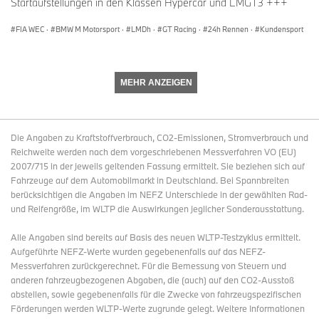
Startaufstellungen in den Klassen Hypercar und LMGT3 +++
Ugo de Wilde (BEL)
FIA WEC
·
BMW M Motorsport
·
LMDh
·
GT Racing
·
24h Rennen
·
Kundensport
Kelvin van der Linde (RSA)
Charles Weerts (BEL)
MEHR ANZEIGEN
#46 BMW M4 GT3 EVO, Team WRT:
Kevin Magnussen (DEN)
Die Angaben zu Kraftstoffverbrauch, CO2-Emissionen, Stromverbrauch und
Reichweite werden nach dem vorgeschriebenen Messverfahren VO (EU)
René Rast (GER)
2007/715 in der jeweils geltenden Fassung ermittelt. Sie beziehen sich auf
Valentino Rossi (ITA)
Fahrzeuge auf dem Automobilmarkt in Deutschland. Bei Spannbreiten
berücksichtigen die Angaben im NEFZ Unterschiede in der gewählten Rad-
und Reifengröße, im WLTP die Auswirkungen jeglicher Sonderausstattung.
#98 BMW M4 GT3 EVO, ROWE Racing:
Alle Angaben sind bereits auf Basis des neuen WLTP-Testzyklus ermittelt.
Aufgeführte NEFZ-Werte wurden gegebenenfalls auf das NEFZ-
Augusto Farfus (BRA)
Messverfahren zurückgerechnet. Für die Bemessung von Steuern und
Jesse Krohn (FIN)
anderen fahrzeugbezogenen Abgaben, die (auch) auf den CO2-Ausstoß
abstellen, sowie gegebenenfalls für die Zwecke von fahrzeugspezifischen
Raffaele Marciello (SUI)
Förderungen werden WLTP-Werte zugrunde gelegt. Weitere Informationen