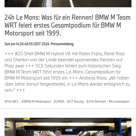
Sheldon van der Linde (#31 BMW M4 GT3 EVO, Team WRT):
24h Le Mans: Was für ein Rennen! BMW M Team
„Zunächst einmal freue ich mich sehr, zurück im GT3-Fahrzeug zu
WRT feiert erstes Gesamtpodium für BMW M
sein. Aufgrund meiner Hauptprogramme im Hypercar habe ich in
Motorsport seit 1999.
dieser Saison nur wenige Gelegenheiten, GT3-Rennen zu
bestreiten. Die 24h Spa-Francorchamps sind ein absolutes
Highlight für mich. Dort stand ich bereits zweimal auf dem
Sun Jun 14 20:43:55 CEST 2026
Pressemeldung
Podium, konnte aber noch nie gewinnen. Diesen Meilenstein
+++ #20 Shell BMW M Hybrid V8 mit Robin Frijns, René Rast
möchte ich diesmal gerne erreichen. Ich denke, mit dem BMW M4
und Sheldon van der Linde beendet spannendes Rennen auf
GT3 EVO und meinen beiden Fahrerkollegen haben wir alle
Platz zwei +++ 10,9 Sekunden fehlen zum historischen Sieg:
Möglichkeiten dazu. Ich kenne Dries und Marco sehr gut, was uns
BMW M Team WRT fährt erstes Le-Mans-Gesamtpodium für
sicher dabei helfen wird, schnell auf die nötige Pace zu kommen.
BMW M Motorsport seit 1999 ein +++ Andreas Roos: „Wir haben
Unser sehr gutes gegenseitiges Verständnis ist ein wichtiger
über Jahre darauf hingearbeitet, in Le Mans wieder erfolgreich zu
Faktor für unser Line-up.“
sein.“ +++
FIA WEC
·
BMW M Motorsport
·
LMDh
·
GT Racing
·
24h Rennen
·
Kundensport
Philipp Eng (#998 BMW M4 GT3 EVO, ROWE Racing):
„Ich freue
mich sehr, mit ROWE Racing einmal mehr in Spa-Francorchamps
anzutreten und hoffentlich meinen vierten Sieg beim 24-Stunden-
Rennen zu erringen. Für mich wird es beim Prolog erst einmal
darum gehen, mich wieder an das GT3-Fahrzeug zu gewöhnen.