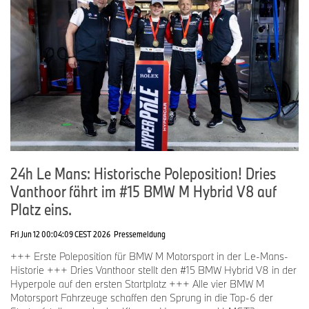
Aber ich erwarte da keine Schwierigkeiten, denn nach so vielen
Jahren ist das Gefühl abgespeichert. Es ist eine großartige
Geschichte, dass ich mir das Auto mit Dan und Max teile. Ich
kenne sie seit Stunde Null, da ich damals einer der Mentoren des
BMW Junior Teams war. Sie nun als gestandene Werksfahrer zu
sehen und mitzuerleben, wie sie an jedem Rennwochenende
absolute Top-Leistungen bringen, ist fantastisch.“
Die Fahreraufgebote im Pro Cup im Überblick:
24h Le Mans: Historische Poleposition! Dries
#31 BMW M4 GT3 EVO, Team WRT:
Vanthoor fährt im #15 BMW M Hybrid V8 auf
Sheldon van der Linde (RSA)
Platz eins.
Dries Vanthoor (BEL)
Fri Jun 12 00:04:09 CEST 2026
Pressemeldung
Marco Wittmann (GER)
+++ Erste Poleposition für BMW M Motorsport in der Le-Mans-
Historie +++ Dries Vanthoor stellt den #15 BMW Hybrid V8 in der
Hyperpole auf den ersten Startplatz +++ Alle vier BMW M
#32 BMW M4 GT3 EVO, Team WRT:
Motorsport Fahrzeuge schaffen den Sprung in die Top-6 der