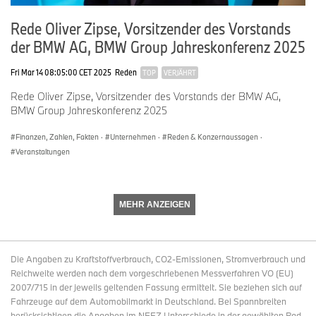
Rede Oliver Zipse, Vorsitzender des Vorstands
Freier Handel und internationale Zusammenarbeit sind wichtige
Treiber für Wachstum und Fortschritt. Sie leiten seit jeher unser
der BMW AG, BMW Group Jahreskonferenz 2025
Tun. Handelskonflikte hingegen kennen immer nur Verlierer.
Fri Mar 14 08:05:00 CET 2025
Reden
TOP
VERJÄHRT
Alle Seiten sollten daher eine Spirale der Abschottung und
Handelsbarrieren verhindernd und damit Wachstum, Fortschritt
Rede Oliver Zipse, Vorsitzender des Vorstands der BMW AG,
und Innovation global vorantreiben.
BMW Group Jahreskonferenz 2025
Finanzen, Zahlen, Fakten
·
Unternehmen
·
Reden & Konzernaussagen
·
Veranstaltungen
Dafür machen wir uns auf den verschiedensten politischen
Ebenen in unseren Märkten stark. Und Dank unseres
internationalen Fußabdrucks und starken langfristigen
Engagements in den verschiedenen Ländern genießen wir hohe
MEHR ANZEIGEN
Glaubwürdigkeit. Deswegen hört man uns aufmerksam zu und
unsere Argumente werden gehört.
Die Angaben zu Kraftstoffverbrauch, CO2-Emissionen, Stromverbrauch und
Meine Damen und Herren,
Reichweite werden nach dem vorgeschriebenen Messverfahren VO (EU)
2007/715 in der jeweils geltenden Fassung ermittelt. Sie beziehen sich auf
Fahrzeuge auf dem Automobilmarkt in Deutschland. Bei Spannbreiten
berücksichtigen die Angaben im NEFZ Unterschiede in der gewählten Rad-