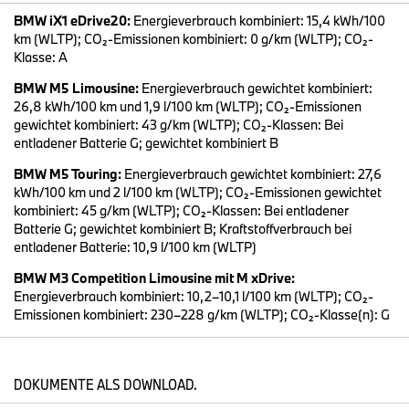
verfallen. Wir steuern daher mit Pragmatismus und Flexibilität
entlang unserer langfristigen strategischen Zielsetzungen.
BMW iX1 eDrive20:
Energieverbrauch kombiniert: 15,4 kWh/100
km (WLTP); CO₂-Emissionen kombiniert: 0 g/km (WLTP); CO₂-
Klasse: A
Dieses Vorgehen zahlt sich aus. Ungeachtet der volatilen
BMW M5 Limousine:
Energieverbrauch gewichtet kombiniert:
Bedingungen ist die BMW Group gemäß unseren Erwartungen in
26,8 kWh/100 km und 1,9 l/100 km (WLTP); CO₂-Emissionen
das Jahr 2025 gestartet.
gewichtet kombiniert: 43 g/km (WLTP); CO₂-Klassen: Bei
entladener Batterie G; gewichtet kombiniert B
BMW M5 Touring:
Energieverbrauch gewichtet kombiniert: 27,6
Drei Gründe sind dafür maßgeblich:
kWh/100 km und 2 l/100 km (WLTP); CO₂-Emissionen gewichtet
kombiniert: 45 g/km (WLTP); CO₂-Klassen: Bei entladener
Batterie G; gewichtet kombiniert B; Kraftstoffverbrauch bei
1.Unser junges und ansprechendes Produktportfolio über alle
entladener Batterie: 10,9 l/100 km (WLTP)
Antriebsformen hinweg und die daraus resultierende gute
operative Performance speziell in Europa und den USA.
BMW M3 Competition Limousine mit M xDrive:
Energieverbrauch kombiniert: 10,2–10,1 l/100 km (WLTP); CO₂-
Emissionen kombiniert: 230–228 g/km (WLTP); CO₂-Klasse(n): G
2. Ein weiter starkes Absatzwachstum bei unseren
vollelektrischen Fahrzeugen.
DOKUMENTE ALS DOWNLOAD.