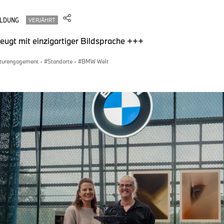
LDUNG
VERJÄHRT
ugt mit einzigartiger Bildsprache +++
lturengagement
·
Standorte
·
BMW Welt