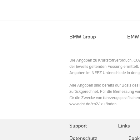
BMW Group
BMW
Die Angaben zu Kraftstoffverbrauch, C
der jeweils geltenden Fassung ermittelt
Angaben im NEFZ Unterschiede in der g
Alle Angaben sind bereits auf Basis de
zurückgerechnet. Für die Bemessung vo
für die Zwecke von fahrzeugspezifische
www.dat.de/co2/ zu finden.
Support
Links
Datenschutz
Cook