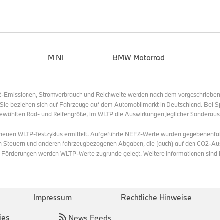
Die BMW Welt schafft durch ein vielfältiges Angebotsportfoli
und Besucher als auch Einwohnerinnen und Einwohner Mü
großen Mehrwert in den Bereichen Kunst, Kultur und Wellbei
Fotografie soll insbesondere der Bereich Kunst im Kontext d
MINI
BMW Motorrad
werden. Wie BMW steht auch Kooperationspartner Leica Cam
Qualitätsanspruch und Innovationsstreben hinsichtlich der e
darüber hinaus ein ebenso hohes Kulturengagement auf – die 
O2-Emissionen, Stromverbrauch und Reichweite werden nach dem vorgeschriebe
Kooperation auf Augenhöhe.
. Sie beziehen sich auf Fahrzeuge auf dem Automobilmarkt in Deutschland. Bei S
ewählten Rad- und Reifengröße, im WLTP die Auswirkungen jeglicher Sonderaus
s neuen WLTP-Testzyklus ermittelt. Aufgeführte NEFZ-Werte wurden gegebenenfa
Bitte wenden Sie sich bei Rückfragen an:
n Steuern und anderen fahrzeugbezogenen Abgaben, die (auch) auf den CO2-Aus
n Förderungen werden WLTP-Werte zugrunde gelegt. Weitere Informationen sind
BMW Group Unternehmenskommunikation
Impressum
Rechtliche Hinweise
ies
News Feeds