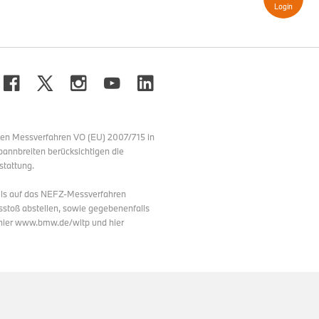
Login
o sowohl für Besucherinnen
nchens und Umgebung einen
ng. Mit dem Fokus auf
er BMW Welt nachhaltig belebt
era AG für einen hohen
igenen Produkte und weist
ideale Basis für eine
nen Messverfahren VO (EU) 2007/715 in
pannbreiten berücksichtigen die
stattung.
lls auf das NEFZ-Messverfahren
stoß abstellen, sowie gegebenenfalls
 hier www.bmw.de/wltp und hier