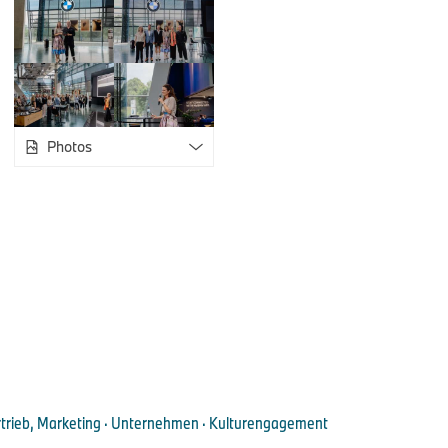
BMW Welt Young Photo Awards zu sein“, so Sandra Wittemer,
Die Jury des BMW Welt Young Photo Awards bestand aus acht
Photos
Stefan Huber (Galerist Leica Gallerie München), Karin Rehn-
Chief Representative Leica Galleries International), Joachim 
Huber (Fotografin), Sandra Wittemer (Leiterin BMW Welt), Chri
(Geschäftsführer RPC), Franziska Kunze (Sammlungsleiterin
und Richard Wurm (Maler). Die Jury konnte in jeder Bewertun
vergeben. Pro Jury-Mitglied waren somit maximal 30 Punkte f
Bezug, Storytelling und Kreativität möglich. Die Fotostrecken 
Ben Hurren überzeugten so sehr, dass der Sieger aufgrund e
in einer zweiten Abstimmungsrunde ermittelt wurde. Den drit
König, dessen Arbeiten ebenfalls hohe Wertungen erhielten
Young Photo Awards darf sich Christof Kreutzer über die Bea
Euro dotierten zweitägigen Shootings für die kommende Jubi
rtrieb, Marketing · Unternehmen · Kulturengagement
Fotoserie zum 50-jährigen Jubiläum im Herbst in der BMW We