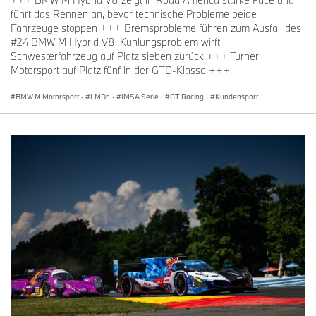
führt das Rennen an, bevor technische Probleme beide
Fahrzeuge stoppen +++ Bremsprobleme führen zum Ausfall des
#24 BMW M Hybrid V8, Kühlungsproblem wirft
Schwesterfahrzeug auf Platz sieben zurück +++ Turner
Motorsport auf Platz fünf in der GTD-Klasse +++
BMW M Motorsport
·
LMDh
·
IMSA Serie
·
GT Racing
·
Kundensport