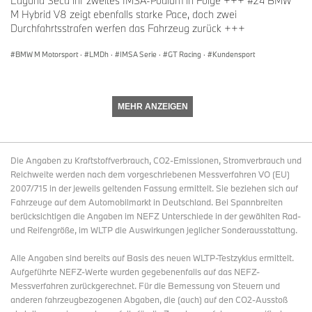
Laguna Seca ihr zweites IMSA-Podium in Folge +++ #24 BMW
M Hybrid V8 zeigt ebenfalls starke Pace, doch zwei
Durchfahrtsstrafen werfen das Fahrzeug zurück +++
BMW M Motorsport
·
LMDh
·
IMSA Serie
·
GT Racing
·
Kundensport
MEHR ANZEIGEN
Die Angaben zu Kraftstoffverbrauch, CO2-Emissionen, Stromverbrauch und
Reichweite werden nach dem vorgeschriebenen Messverfahren VO (EU)
2007/715 in der jeweils geltenden Fassung ermittelt. Sie beziehen sich auf
Fahrzeuge auf dem Automobilmarkt in Deutschland. Bei Spannbreiten
berücksichtigen die Angaben im NEFZ Unterschiede in der gewählten Rad-
und Reifengröße, im WLTP die Auswirkungen jeglicher Sonderausstattung.
Alle Angaben sind bereits auf Basis des neuen WLTP-Testzyklus ermittelt.
Aufgeführte NEFZ-Werte wurden gegebenenfalls auf das NEFZ-
Messverfahren zurückgerechnet. Für die Bemessung von Steuern und
anderen fahrzeugbezogenen Abgaben, die (auch) auf den CO2-Ausstoß