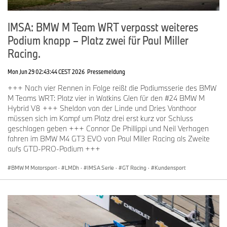
IMSA: BMW M Team WRT verpasst weiteres
Podium knapp – Platz zwei für Paul Miller
Racing.
Mon Jun 29 02:43:44 CEST 2026
Pressemeldung
+++ Nach vier Rennen in Folge reißt die Podiumsserie des BMW
M Teams WRT: Platz vier in Watkins Glen für den #24 BMW M
Hybrid V8 +++ Sheldon van der Linde und Dries Vanthoor
müssen sich im Kampf um Platz drei erst kurz vor Schluss
geschlagen geben +++ Connor De Phillippi und Neil Verhagen
fahren im BMW M4 GT3 EVO von Paul Miller Racing als Zweite
aufs GTD-PRO-Podium +++
BMW M Motorsport
·
LMDh
·
IMSA Serie
·
GT Racing
·
Kundensport