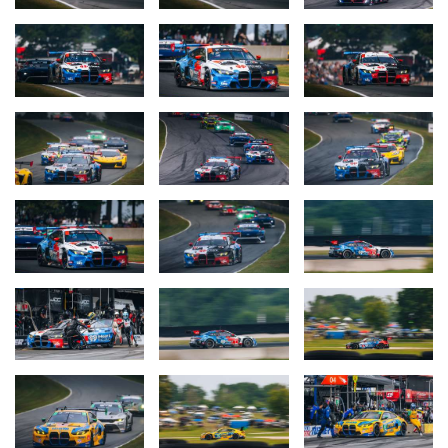
passiert. Ich bin sehr froh, dass es unserem Mechaniker gut geht.
Ansonsten war es einfach eine strategische Meisterleistung vom
gesamten Team, und die Balance des Autos war extrem stark. Wir
waren in der ‚Clean Air‘ stark, wir waren im Verkehr stark und
haben uns in eine sehr gute Position gebracht. Am Ende ist es nur
darum gegangen, keinen Fehler zu machen, das ganze Rennen
zu kontrollieren. Das ist uns zum Glück gelungen. Es war eine
wahnsinnig starke Teamleistung. Jeder Einzelne im Team kann
extrem stolz auf sich sein.“
Dries Vanthoor (#24 BMW M Hybrid V8, BMW M Team RLL, 1.
Platz):
„Das ist ein fantastisches Resultat für BMW M Motorsport
mit dem Zweifachsieg in der GTP- und dem Erfolg in der GTD-
PRO-Klasse. Unser Wochenende hat schon gut begonnen, und
uns ist es diesmal endlich gelungen, daraus einen Sieg zu
machen, nachdem wir zuvor einige Male in dieser Saison unseren
Speed nicht perfekt umsetzen konnten. Das Team war großartig,
der Strategie-Call perfekt. Am Ende hatten wir genug Speed, um
Platz eins ins Ziel bringen zu können. Philipp hat das super
gemacht. Wir pushen nun weiter und können die Saison
hoffentlich mit weiteren starken Ergebnissen beenden.“