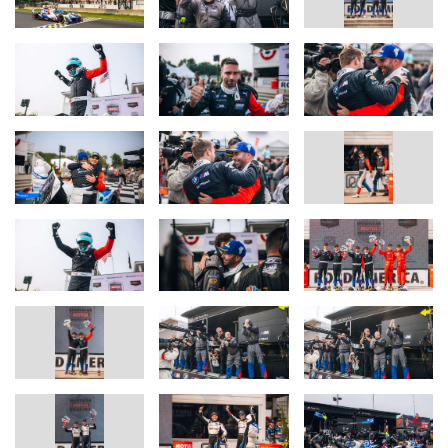
Long Beach und Laguna Seca (beide USA) hat der erste Sieg der
Saison für den BMW M Hybrid V8 den Bann gebrochen.
Paul Miller Racing fügte dem äußerst erfolgreichen Tag für BMW
M Motorsport einen weiteren Grund zum Jubeln hinzu. Neil
Verhagen und Madison Snow (beide USA) siegten im #1 BMW M4
GT3 EVO in der GTD-PRO-Kategorie. Es war der erste
Saisonsieg für das Fahrerduo und der zweite für das Team nach
dem Triumph von Dan Harper (GBR) und Max Hesse (GER) in
Watkins Glen (USA). Die beiden wurden im #48 BMW M4 GT3
EVO nach einigen harten Zweikämpfen in einem hektischen
Rennen diesmal Siebte. Turner Motorsport verpasste mit Platz vier
für Robby Foley und Patrick Gallagher (beide USA) im #96 BMW
M4 GT3 EVO das Podium in der GTD-Klasse nur knapp.
Stimmen nach dem Rennen:
Andreas Roos, Leiter BMW M Motorsport:
„Was für ein