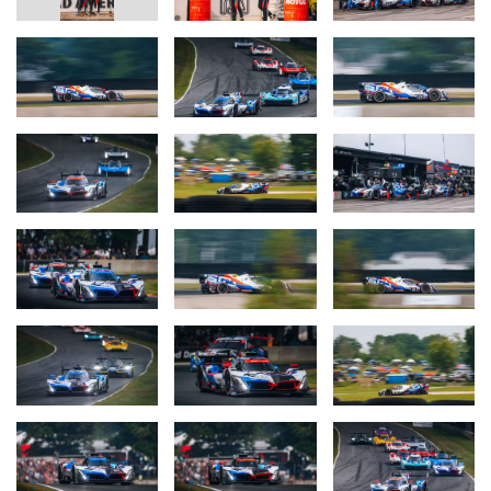
fantastisches IMSA-Rennen in Road America! Herzlichen
Glückwunsch an das BMW M Team RLL, Philipp Eng und Dries
Vanthoor zum ersten Saisonsieg mit unserem BMW M Hybrid V8.
Die beiden haben vor allem zu Saisonbeginn immer wieder
großartige Leistungen gezeigt, konnten diese aber nie in einen
Sieg ummünzen. Nun hat es endlich geklappt, und die harte
Arbeit aller Beteiligten hat sich ausgezahlt. Ich freue mich ebenso
sehr für Sheldon van der Linde und Marco Wittmann, die zum
ersten Mal in dieser Saison den Sprung aufs Podium geschafft
haben. Wir bewegen uns mit unserem Hypercar-Projekt ganz klar
in die richtige Richtung, und es ist schön zu sehen, dass sich das
nun auch in den Ergebnissen widerspiegelt. Ein weiterer
herzlicher Glückwunsch geht an Paul Miller Racing zum zweiten
Saisonerfolg mit dem BMW M4 GT3 EVO. Dieser Triumph
bestätigt nicht nur die Stärke unseres GT3-Fahrzeugs weltweit, er
macht auch einen ohnehin schon grandiosen Renntag noch
besser. Vielen Dank an alle!“
Philipp Eng (#24 BMW M Hybrid V8, BMW M Team RLL, 1.
Platz):
„Ein super Tag für das ganze Team. Ein fehlerloser Job.
Zum Glück ist bei dem Zwischenfall in der Pitlane nicht mehr