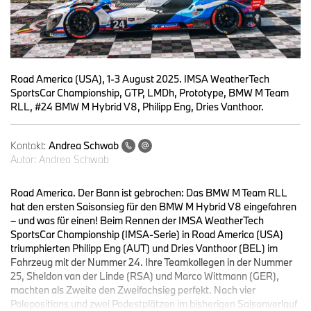
Road America (USA), 1-3 August 2025. IMSA WeatherTech
SportsCar Championship, GTP, LMDh, Prototype, BMW M Team
RLL, #24 BMW M Hybrid V8, Philipp Eng, Dries Vanthoor.
Kontakt:
Andrea Schwab
Autor:
Andrea Schwab
Road America. Der Bann ist gebrochen: Das BMW M Team RLL
hat den ersten Saisonsieg für den BMW M Hybrid V8 eingefahren
– und was für einen! Beim Rennen der IMSA WeatherTech
SportsCar Championship (IMSA-Serie) in Road America (USA)
triumphierten Philipp Eng (AUT) und Dries Vanthoor (BEL) im
Fahrzeug mit der Nummer 24. Ihre Teamkollegen in der Nummer
25, Sheldon van der Linde (RSA) und Marco Wittmann (GER),
machten als Zweite den Zweifachsieg perfekt. Nach vier
Polepositions und zwei Podestplätzen im bisherigen Saisonverlauf