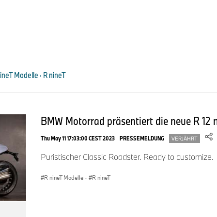
Charakter und schafft einen kompromisslosen urbanen Tracker
Stil historischer Flat Tracker. Mit markanten Teilen wie der C
Heckabschluss setzt es ein klares Statement für Individualiste
Mainstreams bewegen möchten.
Das Paket ist mit dem Fahrzeug homologiert, sodass keine zu
notwendig ist. Dies macht The Tracker zur idealen Wahl für Mo
ineT Modelle · R nineT
Stil und Einfachheit legen.
BMW Motorrad präsentiert die neue R 12 n
Thu May 11 17:03:00 CEST 2023
PRESSEMELDUNG
VERJÄHRT
Puristischer Classic Roadster. Ready to customize.
R nineT Modelle
·
R nineT