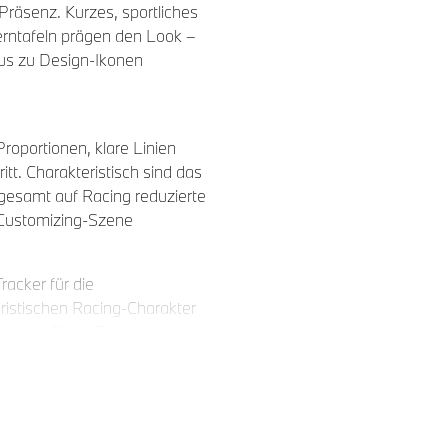
 Präsenz. Kurzes, sportliches
rntafeln prägen den Look –
aus zu Design-Ikonen
oportionen, klare Linien
tt. Charakteristisch sind das
gesamt auf Racing reduzierte
r Customizing-Szene
acker für die
uristischen Racing-Charakter
schon im Stand Dynamik
ck-Elementen und einer
nt macht.