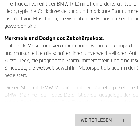
The Tracker verleiht der BMW R 12 nineT eine klare, kraftvolle
Heck, typische Cockpitverkleidung und markante Startnumme
inspiriert von Maschinen, die weit über die Rennstrecken hin
geworden sind.
Merkmale und Design des Zubehörpakets.
Flat-Track-Maschinen verkörpern pure Dynamik – kompakte Pr
und markante Details schaffen ihren unverwechselbaren Auftri
kurze Heck, die prägnanten Startnummerntafeln und eine ins
Silhouette, die weltweit sowohl im Motorsport als auch in de
begeistert.
Diesen Stil greift BMW Motorrad mit dem Zubehörpaket The Tr
BMW R 12 nineT auf. Jedes Detail ist darauf ausgelegt, den p
auf die Straße zu bringen. Das Ergebnis: ein Motorrad, das 
ausstrahlt – mit klarer Linienführung, authentischen Flat-Tra
individuellen Note, die aus der R 12 nineT ein echtes Stateme
WEITERLESEN
Das Paket The Tracker für die BMW R 12 nineT umfasst: