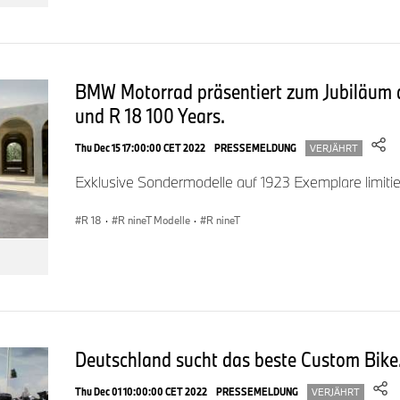
BMW Motorrad präsentiert zum Jubiläum d
und R 18 100 Years.
Thu Dec 15 17:00:00 CET 2022
PRESSEMELDUNG
VERJÄHRT
Exklusive Sondermodelle auf 1923 Exemplare limitie
R 18
·
R nineT Modelle
·
R nineT
Deutschland sucht das beste Custom Bike
Thu Dec 01 10:00:00 CET 2022
PRESSEMELDUNG
VERJÄHRT