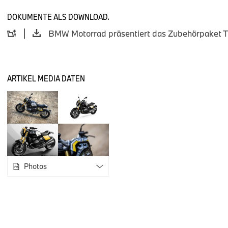
Kurzer Heckabschluss Tracker Blackstorm metallic i
DOKUMENTE ALS DOWNLOAD.
(wahlweise in Schwarz oder Silber)
und multifunktiona
Cockpitverkleidung Tracker Blackstorm metallic.
Startnummerntafel Blackstorm metallic.
Aufkleber-Set Tracker
für Startnummernfelder und 
Vorderradabdeckung 17" Blackstorm metallic.
ARTIKEL MEDIA DATEN
Die Paketumfänge sind auch einzeln erhältlich und bieten in
Original BMW Motorrad Zubehör ein großes Maß an Individual
Hinweis: Die auf dem Foto abgebildeten Reifen und die Numm
des Zubehörpakets The Tracker. Das Startnummernfeld bietet
Gestaltung – die Startnummer selbst wird vom Kunden frei g
Verfügbarkeit und Umbau.
Photos
Das Zubehörpaket The Tracker ist ab dem 28. August 2025 be
BMW R 12 nineT montierbar. BMW Motorrad empfiehlt die Umr
Fachwerkstatt, am besten bei einem BMW Motorrad Partner.
Das Zubehörpaket The Tracker verleiht der BMW R 12 nineT 