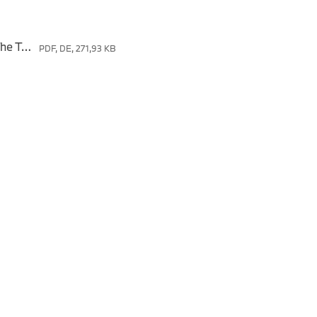
nkl. Kennzeichenträger
le Blinkleuchten.
BMW Motorrad präsentiert das Zubehörpaket The Tracker für die BMW R 12 nineT.
PDF, DE, 271,93 KB
Lampenmaske.
 Verbindung mit weiterem
isierung.
er 35 sind nicht Bestandteil
 Raum für individuelle
ewählt und angebracht.
stellbar und an die
üstung in einer
einen unverwechselbaren