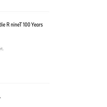
ie R nineT 100 Years
rt.
.