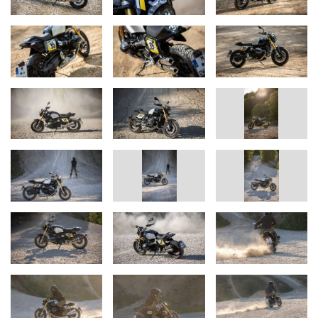
Kennzeichenträger
(wahlweise in Schwarz oder Silber)
und
multifunktionale Blinkleuchten.
Cockpitverkleidung Tracker Blackstorm metallic.
Startnummerntafel Blackstorm metallic.
Aufkleber-Set Tracker
für Startnummernfelder und
Lampenmaske.
Vorderradabdeckung 17" Blackstorm metallic.
Die Paketumfänge sind auch einzeln erhältlich und bieten in
Verbindung mit weiterem Original BMW Motorrad Zubehör ein
großes Maß an Individualisierung.
Hinweis: Die auf dem Foto abgebildeten Reifen und die Nummer
35 sind nicht Bestandteil des Zubehörpakets The Tracker. Das
Startnummernfeld bietet Raum für individuelle Gestaltung – die
Startnummer selbst wird vom Kunden frei gewählt und
angebracht.
Verfügbarkeit und Umbau.
Das Zubehörpaket The Tracker ist ab dem 28. August 2025
bestellbar und an die
BMW R 12 nineT montierbar. BMW Motorrad empfiehlt die
Umrüstung in einer Fachwerkstatt, am besten bei einem BMW
Motorrad Partner.