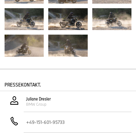
Das Zubehörpaket The Tracker verleiht der BMW R 12 nineT einen
unverwechselbaren Charakter und schafft einen
kompromisslosen urbanen Tracker-Look, inspiriert vom rauen Stil
historischer Flat Tracker. Mit markanten Teilen wie der
Cockpitverkleidung und dem Heckabschluss setzt es ein klares
Statement für Individualisten, die sich abseits des Mainstreams
bewegen möchten.
Das Paket ist mit dem Fahrzeug homologiert, sodass keine
zusätzliche Eintragung notwendig ist. Dies macht The Tracker zur
idealen Wahl für Motorradliebhaber, die Wert auf Stil und
Einfachheit legen.
PRESSEKONTAKT.
Juliane Dresler
BMW Group
+49-151-601-95733