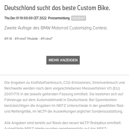
Deutschland sucht das beste Custom Bike.
Thu Dec 01 10:00:00 CET 2022
Pressemeldung
VERJÄHRT
Zweite Auflage des BMW Motorrad Customizing Contest.
R 18
·
R nineT Modelle
·
R nineT
MEHR ANZEIGEN
Die Angaben zu Kraftstoffverbrauch, CO2-Emissionen, Stromverbrauch und
Reichweite werden nach dem vorgeschriebenen Messverfahren VO (EU)
2007/715 in der jeweils geltenden Fassung ermittelt. Sie beziehen sich auf
Fahrzeuge auf dem Automobilmarkt in Deutschland. Bei Spannbreiten
berücksichtigen die Angaben im NEFZ Unterschiede in der gewählten Rad-
und Reifengröße, im WLTP die Auswirkungen jeglicher Sonderausstattung.
Alle Angaben sind bereits auf Basis des neuen WLTP-Testzyklus ermittelt.
Aufgeführte NEFZ-Werte wurden gegebenenfalls auf das NEFZ-