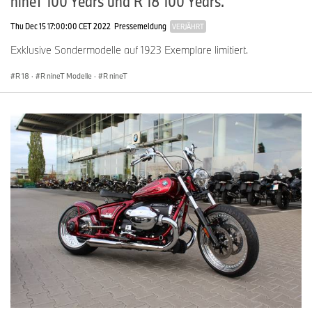
nineT 100 Years und R 18 100 Years.
Thu Dec 15 17:00:00 CET 2022
Pressemeldung
VERJÄHRT
Exklusive Sondermodelle auf 1923 Exemplare limitiert.
R 18
·
R nineT Modelle
·
R nineT