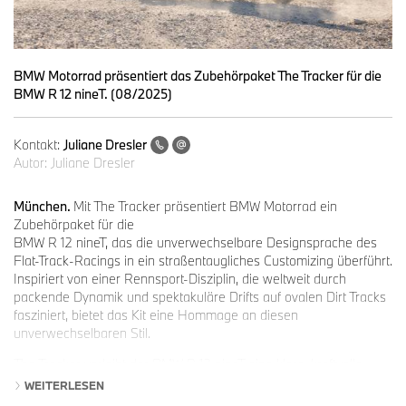
BMW Motorrad präsentiert das Zubehörpaket The Tracker für die
BMW R 12 nineT. (08/2025)
Kontakt:
Juliane Dresler
Autor:
Juliane Dresler
München.
Mit The Tracker präsentiert BMW Motorrad ein
Zubehörpaket für die
BMW R 12 nineT, das die unverwechselbare Designsprache des
Flat-Track-Racings in ein straßentaugliches Customizing überführt.
Inspiriert von einer Rennsport-Disziplin, die weltweit durch
packende Dynamik und spektakuläre Drifts auf ovalen Dirt Tracks
fasziniert, bietet das Kit eine Hommage an diesen
unverwechselbaren Stil.
The Tracker verleiht der BMW R 12 nineT eine klare, kraftvolle
Präsenz. Kurzes, sportliches Heck, typische Cockpitverkleidung
WEITERLESEN
und markante Startnummerntafeln prägen den Look – inspiriert