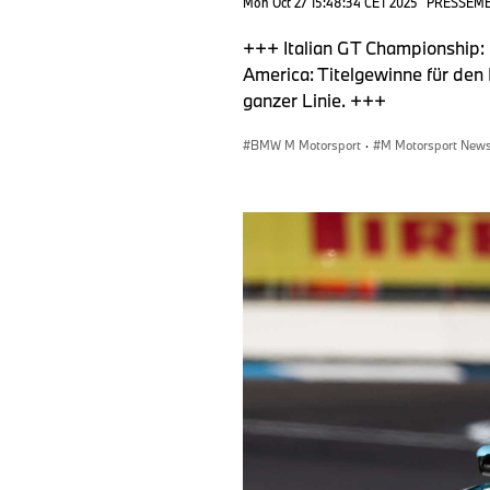
Mon Oct 27 15:48:34 CET 2025
PRESSEM
+++ Italian GT Championship: 
America: Titelgewinne für d
ganzer Linie. +++
BMW M Motorsport
·
M Motorsport News