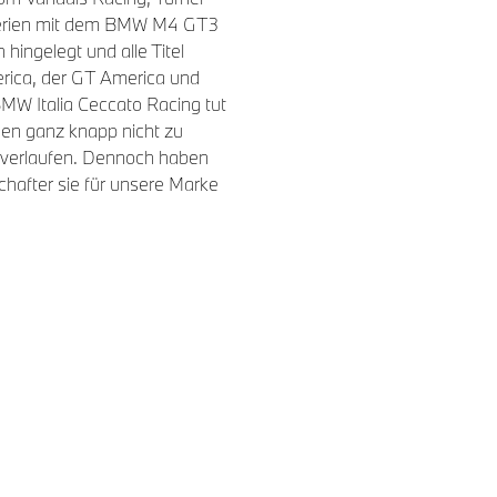
serien mit dem BMW M4 GT3
ngelegt und alle Titel
erica, der GT America und
MW Italia Ceccato Racing tut
ngen ganz knapp nicht zu
er verlaufen. Dennoch haben
hafter sie für unsere Marke
o Racing verpasst Titel-
ingmann (GER) haben den
app verpasst. Trotz eines
za (ITA) mussten sich
 Platz zwei in der