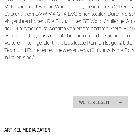
Motorsport und BimmerWorld Racing, die in den SRO-Renn
EVO und dem BMW M4 GT4 EVO einen totalen Durchmarsch hi
eingefahren haben. Die Bilanz in der GT World Challenge Am
der GT4 America ist wahrlich von einem anderen Stern! Für B
es mir sehr leid, dass es trotz beeindruckender Saisonleistu
weiteren Titeln gereicht hat. Das letzte Rennen ist ganz bitt
Team und Fahrer erneut bewiesen, was für fantastische Botsc
in Italien sind.“
--
Italian GT Championship
(25.-26.10.): BMW Italia Ceccat
Hattrick knapp.
WEITERLESEN
BMW Italia Ceccato Racing und BMW M Werksfahrer Jens Kl
dritten Titel in Folge in der Italian GT Championship Sprint kn
Sieges und eines dritten Platzes am Finalwochenende in Mon
ARTIKEL MEDIA DATEN
Klingmann und sein Werksfahrer-Kollege Jesse Krohn (FIN) mit