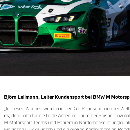
Björn Lellmann, Leiter Kundensport bei BMW M Motorsp
„In diesen Wochen werden in den GT-Rennserien in aller Welt di
es, den Lohn für die harte Arbeit im Laufe der Saison einzu
M Motorsport Teams und Fahrern in Nordamerika in unglaubli
Ein riesen Glückwunsch und ein großes Kompliment an Rand