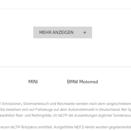
fantastisch an.“
--
MEHR ANZEIGEN
GT4/GT America (16.-19.10): BMW M Motorsport Teams t
Linie.
Der Jubel der BMW M Motorsport Teams kannte auch in der
America keine Grenzen. In der GT4 America gingen beim Saiso
(USA) in allen drei Klassen die Titel an Crews, die den BM
haben. In der Silver Class triumphierten Kenton Koch und K
MINI
BMW Motorrad
Random Vandals Racing. „Hut ab vor dem gesamten Random
diesem Jahr. Sie haben uns bei jedem einzelnen Rennen eine 
und ich denke, wir waren die ganze Saison über konstant ein
O2-Emissionen, Stromverbrauch und Reichweite werden nach dem vorgeschriebe
sagte Boehm. „Das zeigt einfach, wie viel Vorbereitung sie hin
. Sie beziehen sich auf Fahrzeuge auf dem Automobilmarkt in Deutschland. Bei S
für ein Tag!“ Koch gelang das Kunststück, mit beiden BMW 
ewählten Rad- und Reifengröße, im WLTP die Auswirkungen jeglicher Sonderaus
Meisterschaften einzufahren. Auch in der Pro-Am-Kategori
s neuen WLTP-Testzyklus ermittelt. Aufgeführte NEFZ-Werte wurden gegebenenfa
das Maß aller Dinge. Josh Green und Sam Craven (beide US