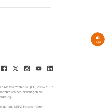
riumphieren auf ganzer
Login
 GT4 America und der GT
nfinale in Indianapolis
W M4 GT4 EVO eingesetzt
evin Boehm (beide USA) von
 Vandals Racing Team in
echte Rakete hingestellt,
er der schnellsten BMWs“,
nen Messverfahren VO (EU) 2007/715 in
ter den Kulissen leisten. Was
pannbreiten berücksichtigen die
M Motorsport GT-Fahrzeugen
stattung.
e war Random Vandals Racing
lls auf das NEFZ-Messverfahren
A) sicherten sich im #94 BMW