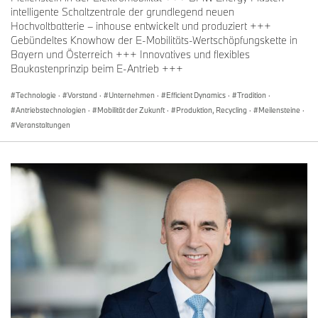
intelligente Schaltzentrale der grundlegend neuen
Hochvoltbatterie – inhouse entwickelt und produziert +++
Gebündeltes Knowhow der E-Mobilitäts-Wertschöpfungskette in
Bayern und Österreich +++ Innovatives und flexibles
Baukastenprinzip beim E-Antrieb +++
Technologie
·
Vorstand
·
Unternehmen
·
Efficient Dynamics
·
Tradition
·
Antriebstechnologien
·
Mobilität der Zukunft
·
Produktion, Recycling
·
Meilensteine
·
Veranstaltungen