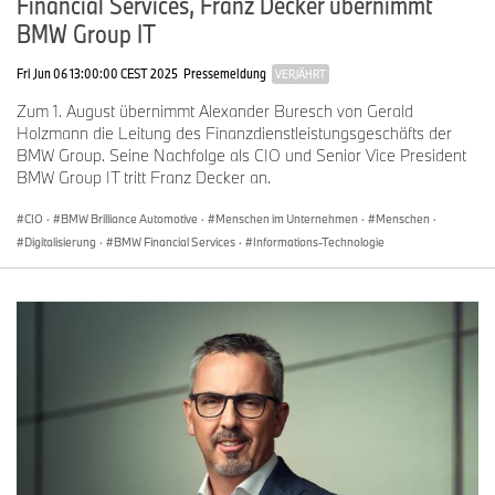
Financial Services, Franz Decker übernimmt
BMW Group IT
Fri Jun 06 13:00:00 CEST 2025
Pressemeldung
VERJÄHRT
Zum 1. August übernimmt Alexander Buresch von Gerald
Holzmann die Leitung des Finanzdienstleistungsgeschäfts der
BMW Group. Seine Nachfolge als CIO und Senior Vice President
BMW Group IT tritt Franz Decker an.
CIO
·
BMW Brilliance Automotive
·
Menschen im Unternehmen
·
Menschen
·
Digitalisierung
·
BMW Financial Services
·
Informations-Technologie