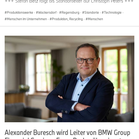
+++ Stefan Betz folgt als Standortleiter auf Christoph Peters +++
Produktionswerke
·
Wackersdorf
·
Regensburg
·
Standorte
·
Technologie
·
Menschen im Unternehmen
·
Produktion, Recycling
·
Menschen
Alexander Buresch wird Leiter von BMW Group