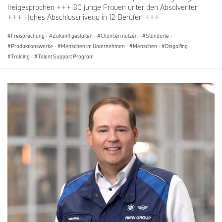
freigesprochen +++ 30 junge Frauen unter den Absolventen
+++ Hohes Abschlussniveau in 12 Berufen +++
Freisprechung
·
Zukunft gestalten
·
Chancen nutzen
·
Standorte
·
Produktionswerke
·
Menschen im Unternehmen
·
Menschen
·
Dingolfing
·
Training
·
Talent Support Program