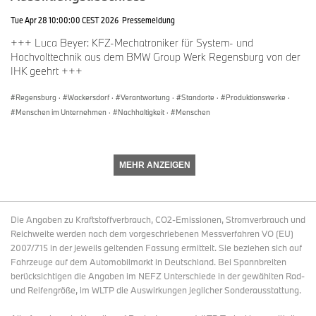
Tue Apr 28 10:00:00 CEST 2026
Pressemeldung
+++ Luca Beyer: KFZ-Mechatroniker für System- und
Hochvolttechnik aus dem BMW Group Werk Regensburg von der
IHK geehrt +++
Regensburg
·
Wackersdorf
·
Verantwortung
·
Standorte
·
Produktionswerke
·
Menschen im Unternehmen
·
Nachhaltigkeit
·
Menschen
MEHR ANZEIGEN
Die Angaben zu Kraftstoffverbrauch, CO2-Emissionen, Stromverbrauch und
Reichweite werden nach dem vorgeschriebenen Messverfahren VO (EU)
2007/715 in der jeweils geltenden Fassung ermittelt. Sie beziehen sich auf
Fahrzeuge auf dem Automobilmarkt in Deutschland. Bei Spannbreiten
berücksichtigen die Angaben im NEFZ Unterschiede in der gewählten Rad-
und Reifengröße, im WLTP die Auswirkungen jeglicher Sonderausstattung.