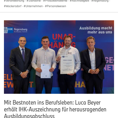
Verantwortung
·
Standorte
·
Produktionswerke
·
Nachhaltigkeit
·
Regensburg
·
Wackersdorf
·
Unternehmen
·
Personalwesen
Mit Bestnoten ins Berufsleben: Luca Beyer
erhält IHK-Auszeichnung für herausragenden
Ausbildungsabschluss