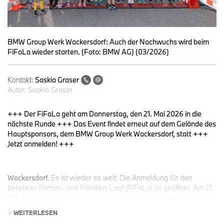
BMW Group Werk Wackersdorf: Auch der Nachwuchs wird beim
FiFaLa wieder starten. (Foto: BMW AG) (03/2026)
Kontakt:
Saskia Graser
Autor:
Saskia Graser
+++ Der FiFaLa geht am Donnerstag, den 21. Mai 2026 in die
nächste Runde +++ Das Event findet erneut auf dem Gelände des
Hauptsponsors, dem BMW Group Werk Wackersdorf, statt +++
Jetzt anmelden! +++
Wackersdorf
. Es ist wieder so weit: Die Anmeldung für den
beliebten Firmen- und Familien-Lauf (FiFaLa) ist geöffnet. Am 21.
Mai 2026 laufen und walken dann wieder Kinder und
Erwachsene auf dem Gelände des Hauptsponsors, dem BMW
WEITERLESEN
Group Werk Wackersdorf. Damit wird der Lauf zum insgesamt