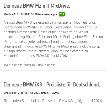
Der neue BMW M2 mit M xDrive.
Wed Jun 03 00:01:00 CEST 2026
Pressemappe
TOP
Allradsystem M xDrive erstmals im kompakten Hochleistungs-
Sportwagen BMW M2 verfügbar. Gesteigerte Traktion sorgt für
nochmals verbesserte Beschleunigungswerte bei weiter
optimierter Agilität und Fahrstabilität. M Feeling ohne Einbußen an
Performance zu jeder Jahreszeit und auf nahezu jedem
Untergrund. Innovative BMW M Ignite Motorentechnologie sorgt
für signifikante Verbrauchsreduktion im Hochlastbereich.
Markteinführung des BMW M2 mit M xDrive ab ...
G87
·
BMW M Automobile
·
M2
·
BMW M
Der neue BMW iX3 - Preisliste für Deutschland.
Mon Jun 01 15:00:00 CEST 2026
Daten & Fakten
Bitte finden Sie anbei die Preise des BMW iX3, gültig ab Juli 2026.