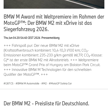
BMW M Award mit Weltpremiere im Rahmen der
MotoGP™: Der BMW M2 mit xDrive ist das
Siegerfahrzeug 2026.
Thu Jun 04 20:54:40 CEST 2026
Pressemeldung
+++ Fahrspaß pur: Der neue BMW M2 mit xDrive
(Kraftstoffverbrauch kombiniert: 10,4-10,3 l/100 km; CO₂-
Emissionen kombiniert: 235-233 g/km gemäß WLTP, CO₂-Klasse:
G)* ist der erste BMW M2 mit Allradantrieb. +++ Weltpremiere
beim MotoGP™ Grand Prix of Hungary am Balaton Park Circuit.
+++ Innovative BMW M Technologien für den schnellsten
Qualifier der MotoGP™. +++
G87 CS
·
BMW M Automobile
·
M2
·
MotoGP Safety Car
Der BMW M2 - Preisliste für Deutschland.