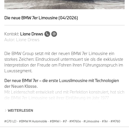
Die neue BMW 7er Limousine (04/2026)
Kontakt:
Liane Drews
Autor:
Liane Drews
Die BMW Group setzt mit der neuen BMW 7er Limousine ein
starkes Zeichen: Eindrucksvoll untermauert sie als die exklusivste
Interpretation der Freude am Fahren ihren Führungsanspruch im
Luxussegment.
Der neue BMW 7er – die erste Luxuslimousine mit Technologien
der Neuen Klasse.
Mit Leidenschaft entwickelt und mit Perfektion konstruiert, hat sich
die BMW 7er Limousine seit ihrer Einführung im Jahr 1977
weltweit als Innovationsträger und technologischer Pionier
etabliert. Jede Generation hat ihrer Zeit neue Impulse gegeben –
WEITERLESEN
von bahnbrechenden Sicherheitsfunktionen über revolutionäre
Bedienkonzepte bis hin zu digitalen Welten, die Maßstäbe setzen.
G70 LCI
·
BMW M Automobile
·
BMW i
·
i7
·
M760e
·
Limousine
·
7er
·
M760
Diese Zukunftsausrichtung kennzeichnet die BMW 7er Limousine