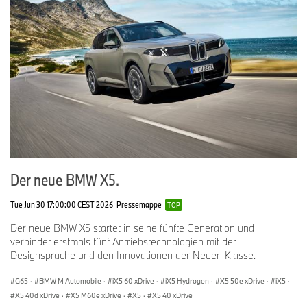
Der neue BMW X5.
Tue Jun 30 17:00:00 CEST 2026
Pressemappe
TOP
Der neue BMW X5 startet in seine fünfte Generation und
verbindet erstmals fünf Antriebstechnologien mit der
Designsprache und den Innovationen der Neuen Klasse.
G65
·
BMW M Automobile
·
iX5 60 xDrive
·
iX5 Hydrogen
·
X5 50e xDrive
·
iX5
·
X5 40d xDrive
·
X5 M60e xDrive
·
X5
·
X5 40 xDrive