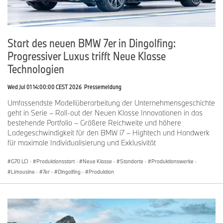
Start des neuen BMW 7er in Dingolfing:
Progressiver Luxus trifft Neue Klasse
Technologien
Wed Jul 01 14:00:00 CEST 2026
Pressemeldung
Umfassendste Modellüberarbeitung der Unternehmensgeschichte
geht in Serie – Roll-out der Neuen Klasse Innovationen in das
bestehende Portfolio – Größere Reichweite und höhere
Ladegeschwindigkeit für den BMW i7 – Hightech und Handwerk
für maximale Individualisierung und Exklusivität
G70 LCI
·
Produktionsstart
·
Neue Klasse
·
Standorte
·
Produktionswerke
·
Limousine
·
7er
·
Dingolfing
·
Produktion