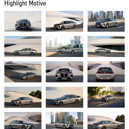
Highlight Motive
sowie serienmäßige Ausstattungen wie Panorama Glasdach,
4‑Zonen‑Klimaautomatik und das Travel & Comfort System
runden das luxuriöse und individuelle Gesamterlebnis ab.
BMW Panoramic iDrive und neuer BMW Passenger Screen
eröffnen neue Dimensionen bei Unterhaltung und Information.
Der neue BMW 7er verbindet die Vorzüge einer Oberklasse-
Limousine mit innovativer BMW Neue Klasse Technologie und
bietet ein umfassendes, digitales Nutzererlebnis, das sowohl
Fahrer als auch Passagiere in den Mittelpunkt stellt. Zu den
Highlights zählen das BMW Panoramic iDrive mit BMW Operating
System X mit optimaler Fahrerorientierung, die intelligente
Sprachsteuerung mit erweitertem BMW Intelligent Personal
Assistant inklusive Amazon-Alexa+ KI‑Technologie
[2]
sowie eine
leistungsstarke Software- und Elektronik-Architektur für
zukunftssichere Funktionen.
Neue Features wie die verbesserte Navigation mit BMW Maps,
komfortable Smartphone-Integration, digitale M Inhalte aus dem
Angebot von BMW Digital Premium, der BMW Digital Key Plus und
zahlreiche optionale BMW ConnectedDrive Upgrades sowie
regelmäßige Over‑the‑air Software‑Updates machen die BMW
7er Limousine besonders flexibel und halten sie stets auf dem