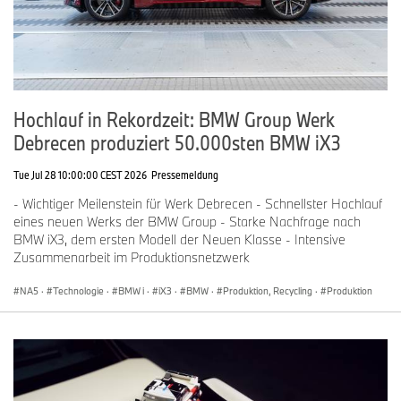
Ihre Weltpremiere feiert die neue BMW 7er Limousine am 22. April
2026. Nur wenige Monate später folgen der Produktionsstart und
die weltweite Markteinführung ab Juli 2026.
[1]
Einsatz ab Produktionsstart im November 2026.
Hochlauf in Rekordzeit: BMW Group Werk
Debrecen produziert 50.000sten BMW iX3
[2]
Spätestens ab der zweiten Jahreshälfte 2026 schrittweise für
alle BMW Modelle mit BMW Operating System 9 und X. Die
Tue Jul 28 10:00:00 CEST 2026
Pressemeldung
Verfügbarkeit wird sukzessive erweitert, beginnend mit den
Märkten Deutschland und USA.
- Wichtiger Meilenstein für Werk Debrecen - Schnellster Hochlauf
eines neuen Werks der BMW Group - Starke Nachfrage nach
BMW iX3, dem ersten Modell der Neuen Klasse - Intensive
Zusammenarbeit im Produktionsnetzwerk
NA5
·
Technologie
·
BMW i
·
iX3
·
BMW
·
Produktion, Recycling
·
Produktion