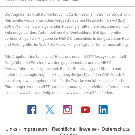
Die Angaben zu Kraftstoffverbrauch, CO2-Emissionen, Stromverbrauch und
Reichweite werden nach dem vorgeschriebenen Messverfahren VO (EU)
2007/715 in der jeweils geltenden Fassung ermittelt. Sie beziehen sich auf
Fahrzeuge auf dem Automobilmarkt in Deutschland. Bei Spannbreiten
berücksichtigen die Angaben im NEFZ Unterschiede in der gewählten Rad-
und Reifengröße, im WLTP die Auswirkungen jeglicher Sonderausstattung.
Alle Angaben sind bereits auf Basis des neuen WLTP-Testzyklus ermittelt.
Aufgeführte NEFZ-Werte wurden gegebenenfalls auf das NEFZ-
Messverfahren zurückgerechnet. Für die Bemessung von Steuern und
anderen fahrzeugbezogenen Abgaben, die (auch) auf den CO2-Ausstoß
abstellen, sowie gegebenenfalls für die Zwecke von fahrzeugspezifischen
Förderungen werden WLTP-Werte zugrunde gelegt. Weitere Informationen
sind hier www.bmw.de/wltp und hier www.dat.de/co2/ zu finden.
Links
Impressum
Rechtliche Hinweise
Datenschutz