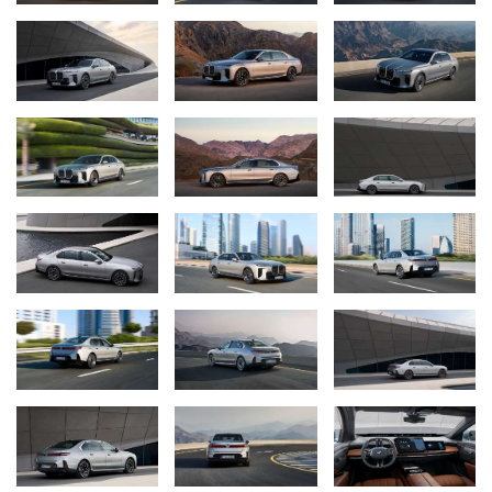
den Energiemarkt für kostenoptimiertes Laden. Erstmals steht
neben dem besonders souveränen BMW 740d xDrive auch der
BMW 740 xDrive zur Auswahl. Das Angebot wird durch zwei
Plug-in-Hybrid-Varianten abgerundet. In Summe drei BMW M
Performance Modelle stellen ein starkes Bekenntnis zur Freude
am Fahren dar.
Fortschrittliche Assistenzsysteme mit BMW Symbiotic Drive und
Einsatz von KI für maximalen Komfort und Sicherheit beim
teilautomatisierten Fahren sowie Parken.
Die neue BMW 7er Limousine setzt mit fortschrittlichen
Technologien und dem verstärkten Einsatz von künstlicher
Intelligenz neue Maßstäbe für Komfort und Sicherheit beim
teilautomatisierten Fahren und Parken. Innovative SAE‑Level‑2
Fahrerassistenzsysteme sowie aktive Sicherheitsfunktionen
sorgen für einen spürbaren Mehrwert, während BMW Symbiotic
Drive das Zusammenspiel zwischen Fahrer und Fahrzeug
optimiert. Der Autobahnassistent ermöglicht freihändiges Fahren
bis 130 km/h in zahlreichen europäischen Ländern, während der
City-Assistent erstmals navigationsgeführte „Adress-2-Adress“-
Fahrten im Stadtverkehr unterstützt. Die Serienausstattung aktiver
Sicherheitsfunktionen wurde gegenüber dem Vorgängermodell