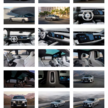
neuesten Stand.
Der serienmäßige BMW Passenger Screen und der optionale
BMW Theatre Screen mit 8K Streaming, Gaming und Video-Calls
sorgen für erstklassiges Entertainment für Passagiere, ergänzt
durch Apps beliebter Drittanbieter. Das umfangreiche
Entertainment-Angebot ist im stehenden Fahrzeug auch auf dem
Zentral-Display verfügbar.
Bewährte Technologieoffenheit: Effiziente Verbrenner,
Plug-in-Hybride und vollelektrische Varianten mit jetzt über
720 Kilometern elektrischer Reichweite (WLTP) unter anderem
dank Rundzellen der sechsten Generation BMW eDrive.
Die neue BMW 7er Limousine überzeugt erneut mit einem
vielseitigen Antriebsportfolio, das neben effizienten
Verbrennungsmotoren mit 48‑Volt‑Mild‑Hybrid‑Technologie und
leistungsstarken Plug-in-Hybriden auch fortschrittliche
vollelektrische Varianten umfasst. Letztere bieten dank Einsatz
der innovativen Rundzellen der sechsten Generation BMW eDrive
eine deutlich gesteigerte elektrische Reichweite von bis zu über
720 Kilometern (WLTP). Zudem profitieren Fahrer von
komfortablen und intelligenten Ladelösungen, ladeoptimierter
Routenplanung, adaptiver Rekuperation und der Integration in