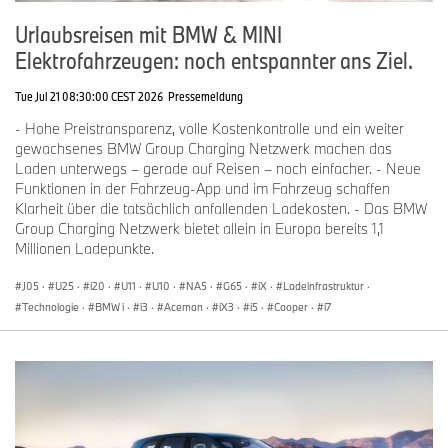
Urlaubsreisen mit BMW & MINI
Elektrofahrzeugen: noch entspannter ans Ziel.
Tue Jul 21 08:30:00 CEST 2026
Pressemeldung
- Hohe Preistransparenz, volle Kostenkontrolle und ein weiter
gewachsenes BMW Group Charging Netzwerk machen das
Laden unterwegs – gerade auf Reisen – noch einfacher. - Neue
Funktionen in der Fahrzeug-App und im Fahrzeug schaffen
Klarheit über die tatsächlich anfallenden Ladekosten. - Das BMW
Group Charging Netzwerk bietet allein in Europa bereits 1,1
Millionen Ladepunkte.
J05
·
U25
·
i20
·
U11
·
U10
·
NA5
·
G65
·
iX
·
Ladeinfrastruktur
·
Technologie
·
BMW i
·
i3
·
Aceman
·
iX3
·
i5
·
Cooper
·
i7