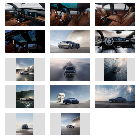
erweitert, das Parken gestaltet sich durch den serienmäßigen
Parkassistenten, KI‑gestützte Parkplatz-Erkennung und Manöver-
Planung besonders intuitiv und komfortabel.
Freude am Fahren trifft Freude am Gefahrenwerden: einzigartige
Kombination aus Fahrdynamik und Komfort.
Die neue BMW 7er Limousine vereint wie gehabt beeindruckende
Fahrdynamik mit dem Komfort einer Luxus-Chauffeurslimousine
und erfüllt so die vielfältigen Ansprüche unterschiedlicher
Kundengruppen weltweit – von sportlichen Selbstfahrern bis hin
zu komfortorientierten Passagieren. Dank innovativer
Fahrwerkstechnik, darunter die serienmäßige
Adaptive 2‑Achs‑Luftfederung inklusive vier elektronisch
geregelter Stoßdämpfer, bietet der BMW 7er herausragende
Fahreigenschaften und Sicherheit. Erstmals sind ab Werk 22-Zoll-
Räder verfügbar, die Einstiegsbereifung beträgt mindestens 20
Zoll. Optional steigern die beiden Angebote „Adaptive Chassis
Control“ mit Integral-Aktivlenkung sowie „Adaptive Chassis Control
Professional“ mit Integral-Aktivlenkung und Wankstabilisierung
Komfort und Agilität weiter. Spezifische Fahrwerksausstattungen
wie das M Sportpaket und drei BMW M Performance Automobile
sorgen für noch mehr Dynamik. Moderne Funktionen wie die
digitale Reifenzustandskontrolle mit KI, ein integriertes