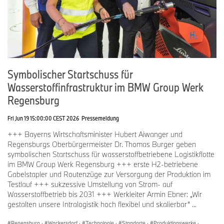
Symbolischer Startschuss für
Wasserstoffinfrastruktur im BMW Group Werk
Regensburg
Fri Jun 19 15:00:00 CEST 2026
Pressemeldung
+++ Bayerns Wirtschaftsminister Hubert Aiwanger und
Regensburgs Oberbürgermeister Dr. Thomas Burger geben
symbolischen Startschuss für wasserstoffbetriebene Logistikflotte
im BMW Group Werk Regensburg +++ erste H2-betriebene
Gabelstapler und Routenzüge zur Versorgung der Produktion im
Testlauf +++ sukzessive Umstellung von Strom- auf
Wasserstoffbetrieb bis 2031 +++ Werkleiter Armin Ebner: „Wir
gestalten unsere Intralogistik hoch flexibel und skalierbar“ ...
Regensburg
·
Wackersdorf
·
Technologie
·
Standorte
·
Produktionswerke
·