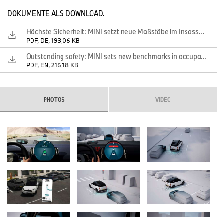
erkennen und Unfälle bestenfalls ganz zu vermeiden.
DOKUMENTE ALS DOWNLOAD.
Zur Serienausstattung zählen unter anderem die
Spurverlassenswarnung mit aktiver Rückführung, eine
Höchste Sicherheit: MINI setzt neue Maßstäbe im Insassenschutz.
Frontkollisionswarnung mit Auffahrwarnung und automatischem
PDF, DE, 193,06 KB
Bremseingriff unter anderem bei Abbiegevorgängen und
Outstanding safety: MINI sets new benchmarks in occupant protection.
komplexen Kreuzungssituationen, fortlaufende Informationen zu
PDF, EN, 216,18 KB
geltenden Geschwindigkeitslimits sowie eine
Geschwindigkeitsregelung mit Bremsfunktion. Zusätzlich sind alle
MINI Derivate mit dem Driving Assistant ausgestattet, welcher
Funktionen wie Spurwechselwarnung bei Kollisionsgefahr im
PHOTOS
VIDEO
Totwinkelbereich, Ausstiegswarnung, Heckkollisionswarnung für
sich nähernde Fahrzeuge und Querverkehrswarnung hinten beim
sicheren Ausparken beinhaltet.
Pre‑Crash‑Technologien von MINI: Insassenschutz bereits vor
dem Unfall.
Die integrale Sicherheit der aktuellen MINI Modelle umfasst
außerdem intelligente Pre‑Crash‑Funktionen, die das Fahrzeug
bereits vor einer möglichen Kollision aktiv vorbereiten. Auf Basis
umfassender Fahrdynamik‑, Sensor‑ und Umfelddaten erkennt
das System kritische Situationen frühzeitig und leitet gezielte,
reversible Schutzmaßnahmen ein. Dazu zählen das automatische