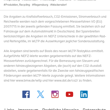
Produktion, Recycling
·
Regensburg
·
Wackersdorf
Die Angaben zu Kraftstoffverbrauch, CO2-Emissionen, Stromverbrauch und
Reichweite werden nach dem vorgeschriebenen Messverfahren VO (EU)
2007/715 in der jeweils geltenden Fassung ermittelt. Sie beziehen sich auf
Fahrzeuge auf dem Automobilmarkt in Deutschland. Bei Spannbreiten
berücksichtigen die Angaben im NEFZ Unterschiede in der gewählten Rad-
und Reifengröße, im WLTP die Auswirkungen jeglicher Sonderausstattung.
Alle Angaben sind bereits auf Basis des neuen WLTP-Testzyklus ermittelt.
Aufgeführte NEFZ-Werte wurden gegebenenfalls auf das NEFZ-
Messverfahren zurückgerechnet. Für die Bemessung von Steuern und
anderen fahrzeugbezogenen Abgaben, die (auch) auf den CO2-Ausstoß
abstellen, sowie gegebenenfalls für die Zwecke von fahrzeugspezifischen
Förderungen werden WLTP-Werte zugrunde gelegt. Weitere Informationen
sind hier www.bmw.de/wltp und hier www.dat.de/co2/ zu finden.
Links
Impressum
Rechtliche Hinweise
Datenschutz