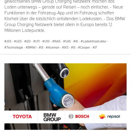
gewachsenes BMW Group Charging Netzwerk machen das
Laden unterwegs – gerade auf Reisen – noch einfacher. - Neue
Funktionen in der Fahrzeug-App und im Fahrzeug schaffen
Klarheit über die tatsächlich anfallenden Ladekosten. - Das BMW
Group Charging Netzwerk bietet allein in Europa bereits 1,1
Millionen Ladepunkte.
J05
·
U25
·
i20
·
U11
·
U10
·
NA5
·
G65
·
iX
·
Ladeinfrastruktur
·
Technologie
·
BMW i
·
i3
·
Aceman
·
iX3
·
i5
·
Cooper
·
i7