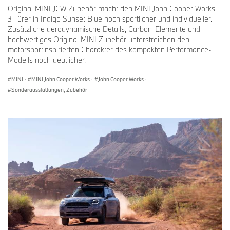
Original MINI JCW Zubehör macht den MINI John Cooper Works
3-Türer in Indigo Sunset Blue noch sportlicher und individueller.
Bitte wenden Sie sich bei Rückfragen an:
Zusätzliche aerodynamische Details, Carbon-Elemente und
hochwertiges Original MINI Zubehör unterstreichen den
Presse- und Öffentlichkeitsarbeit
motorsportinspirierten Charakter des kompakten Performance-
Julian Kisch, Pressesprecher Produktkommunikation MINI
Modells noch deutlicher.
Telefon: +49-151-601-38072
E-Mail: julian.kisch@mini.com
MINI
·
MINI John Cooper Works
·
John Cooper Works
·
Sonderausstattungen, Zubehör
Micaela Sandstede, Leiterin Kommunikation MINI
Telefon: +49-176-601-61611
E-Mail: micaela.sandstede@bmw.de