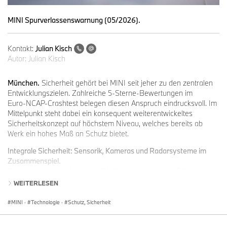
MINI Spurverlassenswarnung (05/2026).
Kontakt:
Julian Kisch
Autor:
Julian Kisch
München.
Sicherheit gehört bei MINI seit jeher zu den zentralen
Entwicklungszielen. Zahlreiche 5‑Sterne‑Bewertungen im
Euro‑NCAP‑Crashtest belegen diesen Anspruch eindrucksvoll. Im
Mittelpunkt steht dabei ein konsequent weiterentwickeltes
Sicherheitskonzept auf höchstem Niveau, welches bereits ab
Werk ein hohes Maß an Schutz bietet.
Integrale Sicherheit: Sensorik, Kameras und Radarsysteme im
Zusammenspiel.
Die Integration von bis zu zwölf Ultraschallsensoren, 5 Kameras
und 5 Radarsystemen bildet die technologische Grundlage für
WEITERLESEN
zahlreiche Assistenz- und Sicherheitsfunktionen.
Alle MINI Modelle verfügen in der Basis über ein umfassendes
MINI
·
Technologie
·
Schutz, Sicherheit
Paket an Funktionen der aktiven Sicherheit. Diese Systeme
unterstützen den Fahrer dabei, Gefahrensituationen frühzeitig zu