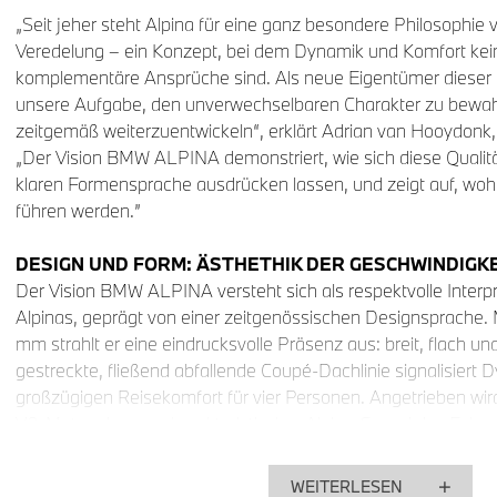
„Seit jeher steht Alpina für eine ganz besondere Philosophi
Veredelung – ein Konzept, bei dem Dynamik und Komfort ke
komplementäre Ansprüche sind. Als neue Eigentümer dieser 
unsere Aufgabe, den unverwechselbaren Charakter zu bewah
zeitgemäß weiterzuentwickeln“, erklärt Adrian van Hooydonk
„Der Vision BMW ALPINA demonstriert, wie sich diese Qualit
klaren Formensprache ausdrücken lassen, und zeigt auf, wohi
führen werden.”
DESIGN UND FORM: ÄSTHETHIK DER GESCHWINDIGK
Der Vision BMW ALPINA versteht sich als respektvolle Inter
Alpinas, geprägt von einer zeitgenössischen Designsprache.
mm strahlt er eine eindrucksvolle Präsenz aus: breit, flach un
gestreckte, fließend abfallende Coupé-Dachlinie signalisiert 
großzügigen Reisekomfort für vier Personen. Angetrieben wi
V8-Motor, dessen charakteristischer Alpina-Sound das Fahrerl
im unteren Geschwindigkeitsbereich, kraftvoll und emotional
WEITERLESEN
„Mit dem Vision BMW ALPINA verdichten wir die Essenz der M