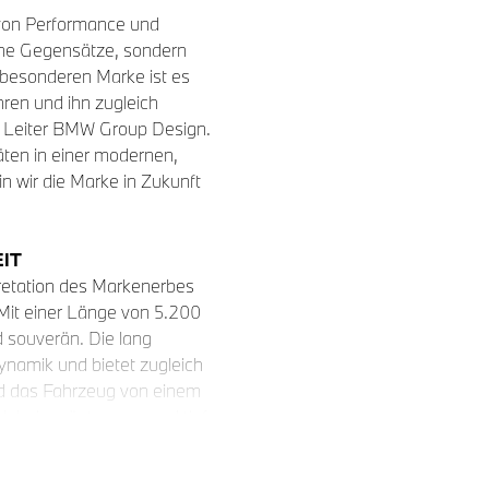
e von Performance und
ine Gegensätze, sondern
besonderen Marke ist es
ren und ihn zugleich
, Leiter BMW Group Design.
äten in einer modernen,
n wir die Marke in Zukunft
EIT
pretation des Markenerbes
 Mit einer Länge von 5.200
d souverän. Die lang
Dynamik und bietet zugleich
rd das Fahrzeug von einem
ebnis prägt: sonor und tief
 bei hohen Drehzahlen.
arke und interpretieren sie