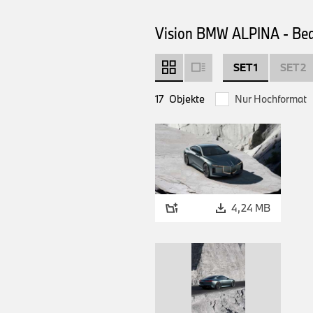
Vision BMW ALPINA - Be
SET 1
SET 2
17
Objekte
Nur Hochformat
4,24 MB