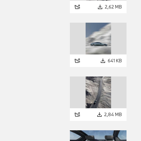
2,62 MB
641 KB
2,84 MB