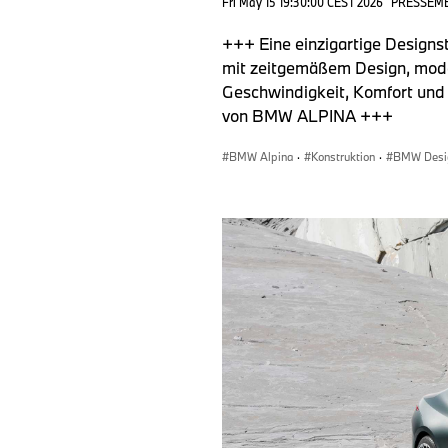
Fri May 15 19:30:00 CEST 2026
PRESSEM
+++ Eine einzigartige Designs
mit zeitgemäßem Design, mod
Geschwindigkeit, Komfort un
von BMW ALPINA +++
BMW Alpina
·
Konstruktion
·
BMW Desi