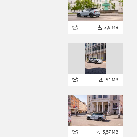
3,9 MB
5,1 MB
5,57 MB