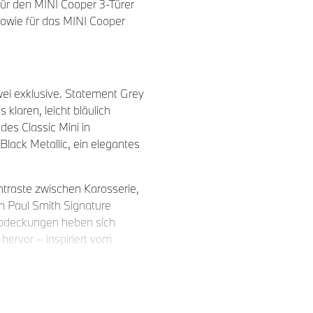
für den MINI Cooper 3-Türer
sowie für das MINI Cooper
wei exklusive. Statement Grey
klaren, leicht bläulich
des Classic Mini in
lack Metallic, ein elegantes
traste zwischen Karosserie,
n Paul Smith Signature
abdeckungen heben sich
ervor – inspiriert vom
sche Dachausführungen zur
rz mit Ton-in-Ton-Streifen