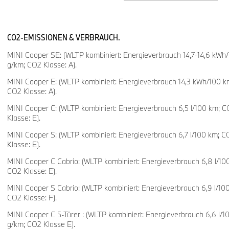
Im Innenraum verbindet die MINI Paul Smith Edition britisch
kreativen Details. Sitze in Vescin‑/Strick‑Ausführung in Night
schwarze Strickoberflächen mit Ton‑in‑Ton‑Streifen. Eine „Hel
CO2-EMISSIONEN & VERBRAUCH.
Öffnen der Tür, der Schriftzug „Every day is a new beginning“ 
MINI Cooper SE: (WLTP kombiniert: Energieverbrauch 14,7-14,6 kW
das Signature‑Stripes‑Textilband an der 6‑Uhr‑Speiche des S
g/km; CO2 Klasse: A).
Akzente. Eine handgezeichnete „Rabbit“-Grafik auf der Fußm
MINI Cooper E: (WLTP kombiniert: Energieverbrauch 14,3 kWh/100 
britischen Humor.
CO2 Klasse: A).
MINI Cooper C: (WLTP kombiniert: Energieverbrauch 6,5 l/100 km;
Klasse: E).
Preise in Deutschland
(zzgl. Überführungs‑ und Übergabek
MINI Cooper S: (WLTP kombiniert: Energieverbrauch 6,7 l/100 km; 
Zulassung):
Klasse: E).
MINI Cooper 3-Türer Paul Smith Edition ab 35.040 € bru
MINI Cooper C Cabrio: (WLTP kombiniert: Energieverbrauch 6,8 l/1
MINI Cooper 5-Türer Paul Smith Edition ab 36.040€ brut
CO2 Klasse: E).
MINI Cooper Cabrio Paul Smith Edition ab 37.690 € brut
MINI Cooper S Cabrio: (WLTP kombiniert: Energieverbrauch 6,9 l/1
CO2 Klasse: F).
MINI Cooper C 5-Türer : (WLTP kombiniert: Energieverbrauch 6,6 l/
Das Wichtigste zur MINI Paul Smith Edition
g/km; CO2 Klasse E).