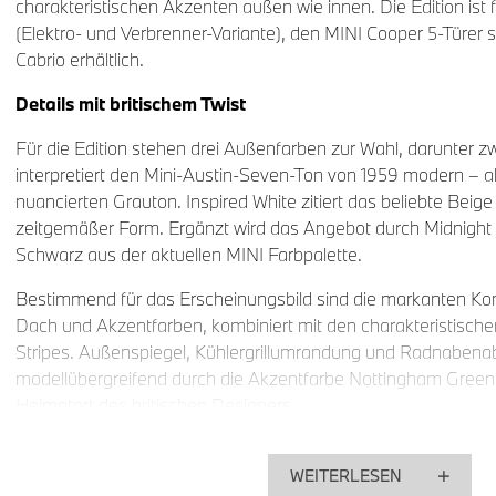
charakteristischen Akzenten außen wie innen. Die Edition ist 
(Elektro- und Verbrenner-Variante), den MINI Cooper 5-Türer 
Cabrio erhältlich.
Details mit britischem Twist
Für die Edition stehen drei Außenfarben zur Wahl, darunter z
interpretiert den Mini‑Austin‑Seven‑Ton von 1959 modern – als 
nuancierten Grauton. Inspired White zitiert das beliebte Beige 
zeitgemäßer Form. Ergänzt wird das Angebot durch Midnight B
Schwarz aus der aktuellen MINI Farbpalette.
Bestimmend für das Erscheinungsbild sind die markanten Kon
Dach und Akzentfarben, kombiniert mit den charakteristische
Stripes. Außenspiegel, Kühlergrillumrandung und Radnaben
modellübergreifend durch die Akzentfarbe Nottingham Green h
Heimatort des britischen Designers.
Für die geschlossenen Modelle stehen zwei editionsspezifi
Verfügung: in Nottingham Green oder etwas dezenter in schwa
WEITERLESEN