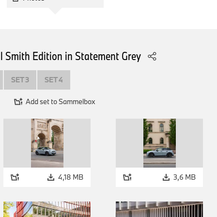
E-Mail:
franziska.liebert@mini.com
Micaela Sandstede, Leiterin Kommunikation MINI
Telefon: +49-176-601-61611
E-Mail:
micaela.sandstede@bmw.de
l Smith Edition in Statement Grey
SET 3
SET 4
Add set to Sammelbox
4,18 MB
3,6 MB