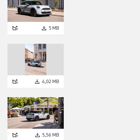
5 MB
4,02 MB
5,56 MB