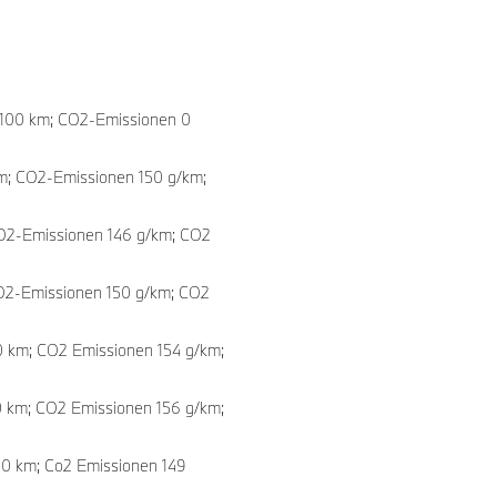
es Understatement mit
shade Blue treffen auf
lo“-Lichtprojektion beim
auf der Einstiegsleiste sowie
h/100 km; CO2-Emissionen 0
portlenkrads setzen gezielte
atte ergänzt den typisch
km; CO2-Emissionen 150 g/km;
 CO2-Emissionen 146 g/km; CO2
osten in Höhe 950 € und
CO2-Emissionen 150 g/km; CO2
tto.
00 km; CO2 Emissionen 154 g/km;
to.
to.
00 km; CO2 Emissionen 156 g/km;
100 km; Co2 Emissionen 149