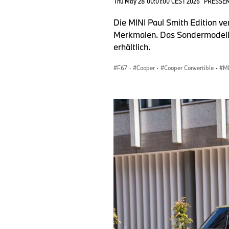
Thu May 28 00:01:00 CEST 2026
PRESSE
Die MINI Paul Smith Edition ve
Merkmalen. Das Sondermodell i
erhältlich.
F67
·
Cooper
·
Cooper Convertible
·
MI