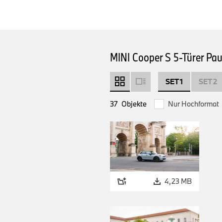
MINI Cooper S 5-Türer Pau
SET 1
SET 2
37
Objekte
Nur Hochformat
4,23 MB