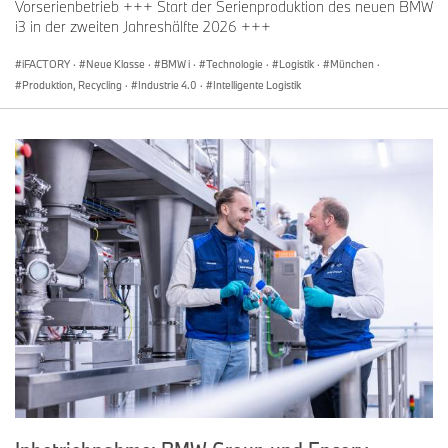
Vorserienbetrieb +++ Start der Serienproduktion des neuen BMW
i3 in der zweiten Jahreshälfte 2026 +++
iFACTORY
·
Neue Klasse
·
BMW i
·
Technologie
·
Logistik
·
München
·
Produktion, Recycling
·
Industrie 4.0
·
Intelligente Logistik