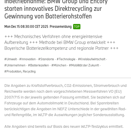
Inbetriebnahme: BMW Group und Encory
starten innovatives Direktrecycling zur
Gewinnung von Batterierohstoffen
Mon Dec 15 08:30:00 CET 2025
Pressemeldung
TOP
+++ Mechanisches Verfahren ohne energieintensive
Aufbereitung +++ Methode bei BMW Group entwickelt +++
Bayerische Batteriezellkompetenz und regionale Partner +++
Umwelt
·
Innovation
·
Standorte
·
Technologie
·
Kreislaufwirtschaft
·
Unternehmen
·
Batteriezellen
·
München
·
Mobilität der Zukunft
·
Produktion, Recycling
Die Angaben zu Kraftstoffverbrauch, CO2-Emissionen, Stromverbrauch und
Reichweite werden nach dem vorgeschriebenen Messverfahren VO (EU)
2007/715 in der jeweils geltenden Fassung ermittelt. Sie beziehen sich auf
Fahrzeuge auf dem Automobilmarkt in Deutschland. Bei Spannbreiten
berücksichtigen die Angaben im NEFZ Unterschiede in der gewählten Rad-
und Reifengröße, im WLTP die Auswirkungen jeglicher Sonderausstattung.
Alle Angaben sind bereits auf Basis des neuen WLTP-Testzyklus ermittelt.