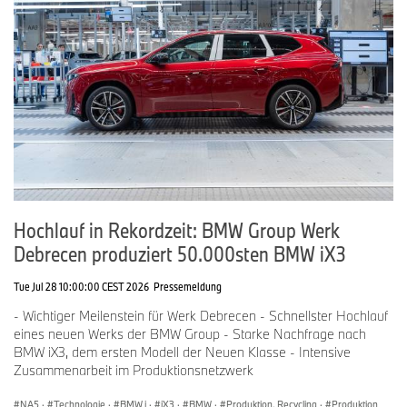
seiner digitalen Architektur und seiner Fähigkeiten zur
Zusammenarbeit in der Lieferkette voran. Mit einem höheren Maß
an flexibler Fertigung, KI-gestütztem Qualitätsmanagement und
einem hochvernetzten digitalen Produktionsnetzwerk schafft der
Standort eine solide Basis für die lokale Produktion der Modelle
der Neuen Klasse und stärkt zugleich die Wettbewerbsfähigkeit
von BMW in den Feldern Elektrifizierung, Digitalisierung und
Nachhaltigkeit weiter – und behauptet so seine führende Rolle in
der Zukunft der Premium-Automobilfertigung.
Hochlauf in Rekordzeit: BMW Group Werk
Debrecen produziert 50.000sten BMW iX3
Tue Jul 28 10:00:00 CEST 2026
Pressemeldung
- Wichtiger Meilenstein für Werk Debrecen - Schnellster Hochlauf
eines neuen Werks der BMW Group - Starke Nachfrage nach
BMW iX3, dem ersten Modell der Neuen Klasse - Intensive
Zusammenarbeit im Produktionsnetzwerk
NA5
·
Technologie
·
BMW i
·
iX3
·
BMW
·
Produktion, Recycling
·
Produktion