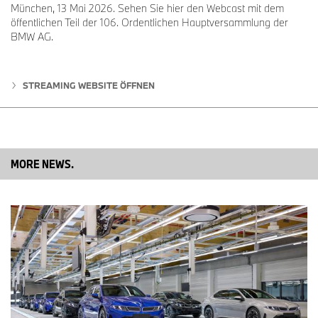
mündet weiterhin in ein zukunftsorientiertes Produktionssystem
München, 13 Mai 2026. Sehen Sie hier den Webcast mit dem
von hoher Qualität sowie in starke lokale Innovationsfähigkeiten
öffentlichen Teil der 106. Ordentlichen Hauptversammlung der
und stärkt damit die langfristige Entwicklungsbasis des
BMW AG.
Unternehmens in China weiter.
STREAMING WEBSITE ÖFFNEN
Digitalisierung und KI treiben die nächste Stufe intelligenter
Fertigung
Als wichtiger Kompetenzstandort für die weltweite intelligente
Fertigung der BMW Group wurden Digitalisierungs- und KI-
Technologien umfassend in alle Produktionsprozesse in den
MORE NEWS.
Werken am Standort Shenyang integriert. Durch den Einsatz
intelligenter Anwendungen verbessern die Werke von BBA
kontinuierlich die Produktionseffizienz, das Qualitätsmanagement
und die betriebliche Koordination und sorgt so für effizientere,
stabilere und qualitativ hochwertigere Fertigungsprozesse.
Aufbauend auf seinem Produktionsstandort in Shenyang treibt
BMW die tiefe Integration von intelligenter Fertigung,
Digitalisierung und Nachhaltigkeit weiter voran und setzt damit
Maßstäbe für eine hochwertige Entwicklung im Premium-
Automobilsektor, während gleichzeitig ein Beitrag zur