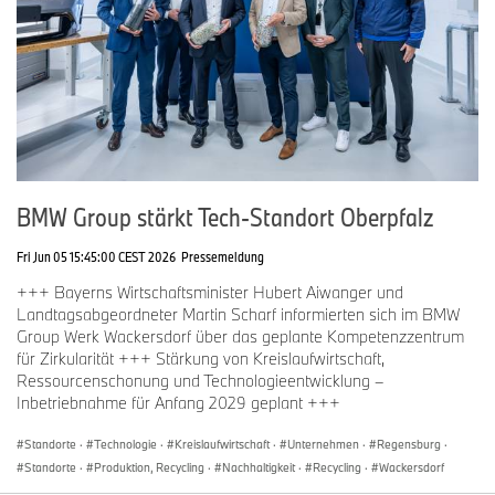
BMW Group stärkt Tech-Standort Oberpfalz
Fri Jun 05 15:45:00 CEST 2026
Pressemeldung
+++ Bayerns Wirtschaftsminister Hubert Aiwanger und
Landtagsabgeordneter Martin Scharf informierten sich im BMW
Group Werk Wackersdorf über das geplante Kompetenzzentrum
für Zirkularität +++ Stärkung von Kreislaufwirtschaft,
Ressourcenschonung und Technologieentwicklung –
Inbetriebnahme für Anfang 2029 geplant +++
Standorte
·
Technologie
·
Kreislaufwirtschaft
·
Unternehmen
·
Regensburg
·
Standorte
·
Produktion, Recycling
·
Nachhaltigkeit
·
Recycling
·
Wackersdorf