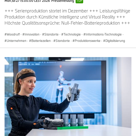
Mon Jul 27 15:00:00 CEST 2026
Pressemeldung
TOP
+++ Serienproduktion startet im Dezember +++ Leistungsfähige
Produktion durch Künstliche Intelligenz und Virtual Reality +++
Höchste Qualitätsansprüche: Null-Fehler-Batterieproduktion +++
Woodruff
·
Innovation
·
Standorte
·
Technologie
·
Informations-Technologie
·
Unternehmen
·
Batteriezellen
·
Standorte
·
Produktionswerke
·
Digitalisierung