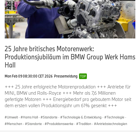
25 Jahre britisches Motorenwerk:
Produktionsjubiläum im BMW Group Werk Hams
Hall
Mon Feb 09 08:30:00 CET 2026
Pressemeldung
TOP
+++ 25 Jahre erfolgreiche Motorenproduktion +++ Antriebe für
MINI, BMW und Rolls-Royce +++ Mehr als 7,6 Millionen
gefertigte Motoren +++ Energiebedarf pro gebautem Motor seit
dem ersten vollen Produktionsjahr um 61% gesenkt +++
Umwelt
·
Hams Hall
·
Standorte
·
Technologie & Entwicklung
·
Technologie
·
Menschen
·
Standorte
·
Produktionswerke
·
Tradition
·
Antriebstechnologien