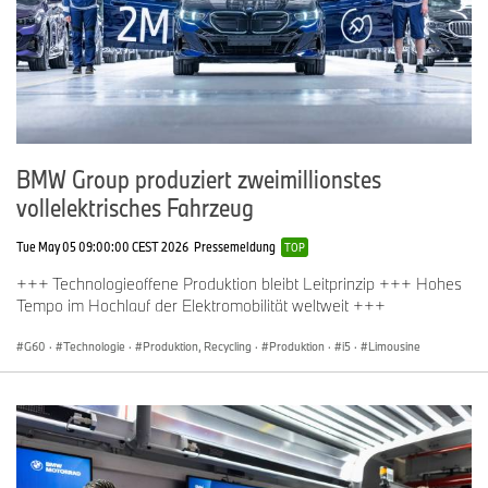
BMW Group produziert zweimillionstes
vollelektrisches Fahrzeug
Tue May 05 09:00:00 CEST 2026
Pressemeldung
TOP
+++ Technologieoffene Produktion bleibt Leitprinzip +++ Hohes
Tempo im Hochlauf der Elektromobilität weltweit +++
G60
·
Technologie
·
Produktion, Recycling
·
Produktion
·
i5
·
Limousine