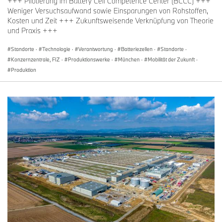
+++ Pilotierung im Battery Cell Competence Center (BCCC) +++
Weniger Versuchsaufwand sowie Einsparungen von Rohstoffen,
Kosten und Zeit +++ Zukunftsweisende Verknüpfung von Theorie
und Praxis +++
Standorte
·
Technologie
·
Verantwortung
·
Batteriezellen
·
Standorte
·
Konzernzentrale, FIZ
·
Produktionswerke
·
München
·
Mobilität der Zukunft
·
Produktion