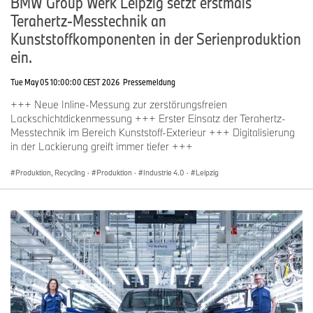
BMW Group Werk Leipzig setzt erstmals
Terahertz-Messtechnik an
Kunststoffkomponenten in der Serienproduktion
ein.
Tue May 05 10:00:00 CEST 2026
Pressemeldung
+++ Neue Inline-Messung zur zerstörungsfreien
Lackschichtdickenmessung +++ Erster Einsatz der Terahertz-
Messtechnik im Bereich Kunststoff-Exterieur +++ Digitalisierung
in der Lackierung greift immer tiefer +++
Produktion, Recycling
·
Produktion
·
Industrie 4.0
·
Leipzig