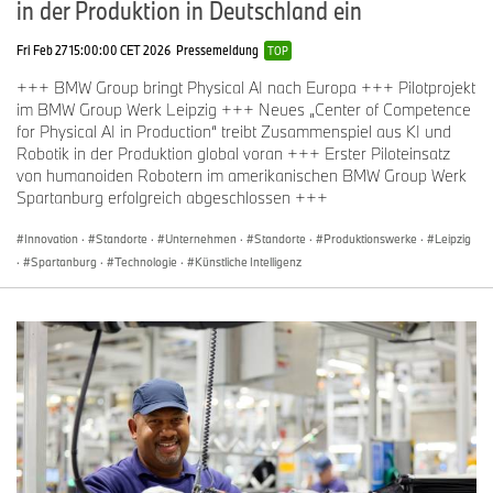
in der Produktion in Deutschland ein
Fri Feb 27 15:00:00 CET 2026
Pressemeldung
TOP
+++ BMW Group bringt Physical AI nach Europa +++ Pilotprojekt
im BMW Group Werk Leipzig +++ Neues „Center of Competence
for Physical AI in Production“ treibt Zusammenspiel aus KI und
Robotik in der Produktion global voran +++ Erster Piloteinsatz
von humanoiden Robotern im amerikanischen BMW Group Werk
Spartanburg erfolgreich abgeschlossen +++
Innovation
·
Standorte
·
Unternehmen
·
Standorte
·
Produktionswerke
·
Leipzig
·
Spartanburg
·
Technologie
·
Künstliche Intelligenz