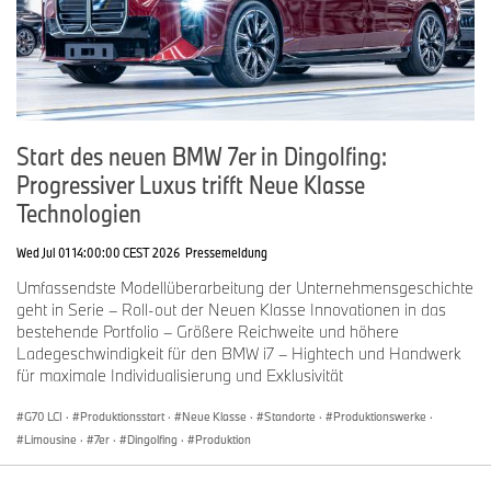
Start des neuen BMW 7er in Dingolfing:
Progressiver Luxus trifft Neue Klasse
Technologien
Wed Jul 01 14:00:00 CEST 2026
Pressemeldung
Umfassendste Modellüberarbeitung der Unternehmensgeschichte
geht in Serie – Roll-out der Neuen Klasse Innovationen in das
bestehende Portfolio – Größere Reichweite und höhere
Ladegeschwindigkeit für den BMW i7 – Hightech und Handwerk
für maximale Individualisierung und Exklusivität
G70 LCI
·
Produktionsstart
·
Neue Klasse
·
Standorte
·
Produktionswerke
·
Limousine
·
7er
·
Dingolfing
·
Produktion