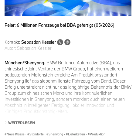
Feier: 6 Millionen Fahrzeuge bei BBA gefertigt (05/2026)
Kontakt:
Sebastian Kessler
Autor:
Sebastian Kessler
München/Shenyang.
BMW Brilliance Automotive (BBA), das
chinesische Joint Venture der BMW Group, hat einen weiteren
bedeutenden Meilenstein erreicht: Am Produktionsstandort
Shenyang lief das siebenmillionste Fahrzeug vom Band. Dieser
Erfolg unterstreicht nicht nur das langjährige Bekenntnis der BMW
Group zum chinesischen Markt und ihre kontinuierlichen
Investitionen in Shenyang, sondern markiert auch einen neuen
Abschnitt in intelligenter Fertigung, lokaler Innovation und
künftigen Produktionsfähigkeiten.
„Seit über 30 Jahren sind wir tief in China verwurzelt. Der
WEITERLESEN
siebenmillionste BMW aus unserem Produktionsstandort in
Shenyang ist ein bedeutender Meilenstein dieser
Neue Klasse
·
Standorte
·
Shenyang
·
Lieferketten
·
Produktion