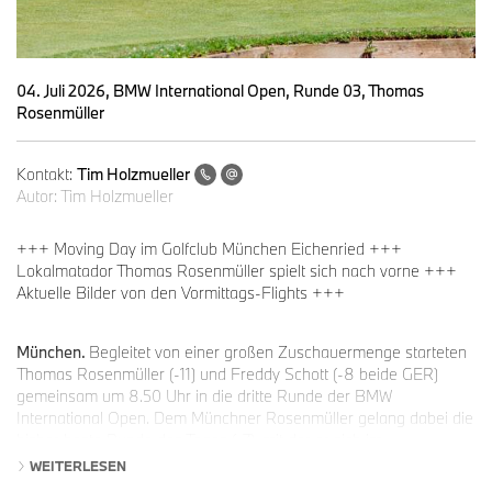
04. Juli 2026, BMW International Open, Runde 03, Thomas
Rosenmüller
Kontakt:
Tim Holzmueller
Autor:
Tim Holzmueller
+++ Moving Day im Golfclub München Eichenried +++
Lokalmatador Thomas Rosenmüller spielt sich nach vorne +++
Aktuelle Bilder von den Vormittags-Flights +++
München.
Begleitet von einer großen Zuschauermenge starteten
Thomas Rosenmüller (-11) und Freddy Schott (-8 beide GER)
gemeinsam um 8.50 Uhr in die dritte Runde der BMW
International Open. Dem Münchner Rosenmüller gelang dabei die
bisher beste Runde des Tages (-7), mit der er sich im
Zwischenklassement um 49 Plätze verbesserte und die geteilte
WEITERLESEN
Führung übernahm. Schott konnte zwar sieben Birdies notieren,