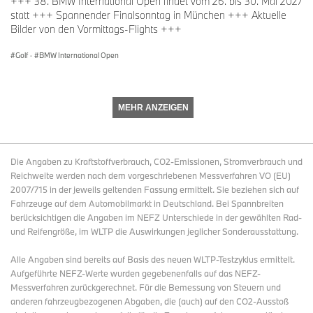
+++ 38. BMW International Open findet vom 26. bis 30. Mai 2027
statt +++ Spannender Finalsonntag in München +++ Aktuelle
Bilder von den Vormittags-Flights +++
Golf
·
BMW International Open
MEHR ANZEIGEN
Die Angaben zu Kraftstoffverbrauch, CO2-Emissionen, Stromverbrauch und
Reichweite werden nach dem vorgeschriebenen Messverfahren VO (EU)
2007/715 in der jeweils geltenden Fassung ermittelt. Sie beziehen sich auf
Fahrzeuge auf dem Automobilmarkt in Deutschland. Bei Spannbreiten
berücksichtigen die Angaben im NEFZ Unterschiede in der gewählten Rad-
und Reifengröße, im WLTP die Auswirkungen jeglicher Sonderausstattung.
Alle Angaben sind bereits auf Basis des neuen WLTP-Testzyklus ermittelt.
Aufgeführte NEFZ-Werte wurden gegebenenfalls auf das NEFZ-
Messverfahren zurückgerechnet. Für die Bemessung von Steuern und
anderen fahrzeugbezogenen Abgaben, die (auch) auf den CO2-Ausstoß