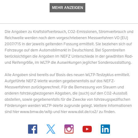
MEHR ANZEIGEN
Die Angaben zu Kraftstoffverbrauch, CO2-Emissionen, Stromverbrauch und
Reichweite werden nach dem vorgeschriebenen Messverfahren VO (EU)
2007/715 in der jeweils geltenden Fassung ermittelt. Sie beziehen sich auf
Fahrzeuge auf dem Automobilmarkt in Deutschland. Bei Spannbreiten
berücksichtigen die Angaben im NEFZ Unterschiede in der gewählten Rad-
und Reifengröße, im WLTP die Auswirkungen jeglicher Sonderausstattung.
Alle Angaben sind bereits auf Basis des neuen WLTP-Testzyklus ermittelt.
Aufgeführte NEFZ-Werte wurden gegebenenfalls auf das NEFZ-
Messverfahren zurückgerechnet. Für die Bemessung von Steuern und
anderen fahrzeugbezogenen Abgaben, die (auch) auf den CO2-Ausstoß
abstellen, sowie gegebenenfalls für die Zwecke von fahrzeugspezifischen
Förderungen werden WLTP-Werte zugrunde gelegt. Weitere Informationen
sind hier www.bmw.de/wltp und hier www.dat.de/co2/ zu finden.