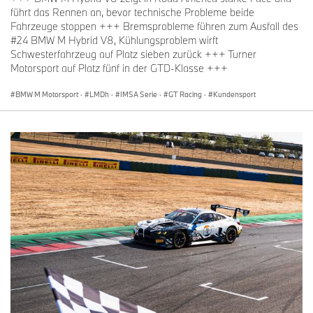
Kelvin van der Linde (#3 Shell BMW M4 GT3 EVO, Rennen 1: DNF,
führt das Rennen an, bevor technische Probleme beide
Rennen 2: DNS):
„Ich bin einfach froh, dass es gestern nicht
Fahrzeuge stoppen +++ Bremsprobleme führen zum Ausfall des
schlimmer ausgegangen ist. Wenn man die Wiederholungen und
#24 BMW M Hybrid V8, Kühlungsproblem wirft
Bilder sieht, hätte es auf jeden Fall viel schlimmer sein können.
Schwesterfahrzeug auf Platz sieben zurück +++ Turner
Ich bin dankbar, dass BMW so ein sicheres Auto gebaut hat und
Motorsport auf Platz fünf in der GTD-Klasse +++
mir damit das Leben gerettet hat. Das ist leider ein Teil unserer
Saison bisher: noch ein unverschuldeter Ausfall. Wir befinden uns
BMW M Motorsport
·
LMDh
·
IMSA Serie
·
GT Racing
·
Kundensport
in einer schwierigen Phase, auch was die Performance des Autos
im Vergleich zu anderen Herstellern betrifft. Das ist sehr bitter. Wir
geben jedes Wochenende alles, um vorne mitzukämpfen, aber
aktuell reicht es nicht. Das ist natürlich sehr schade fürs Team.
Nun schauen wir nach vorn und versuchen, stärker
zurückzukommen.“