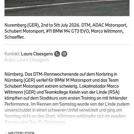
Nuremberg (GER), 2nd to 5th July 2026. DTM, ADAC Motorsport,
Schubert Motorsport, #11 BMW M4 GT3 EVO, Marco Wittmann,
Schaeffler.
Kontakt:
Laura Claesgens
Autor:
Laura Claesgens
Nürnberg. Das DTM-Rennwochenende auf dem Norisring in
Nürnberg (GER) verlief für BMW M Motorsport und das Team
Schubert Motorsport extrem schwierig. Lokalmatador Marco
Wittmann (GER) und Teamkollege Kelvin van der Linde (RSA)
kämpften auf dem Stadtkurs vom ersten Training an mit fehlender
Performance. Im Rennen am Samstag wurde van der Linde zudem
unverschuldet in einen schweren Unfall verwickelt und ging am
Sonntag nicht an den Start. Wittmann erkämpfte sich im zweiten
Rennen eine Top-10-Platzierung.
WEITERLESEN