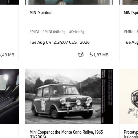
MINI Spiritual
MINI Spi
MINI
·
MINI örökség
·
Örökség
·
MINI
·
Mérföldkövek
Mérföl
Tue Aug 04 12:24:07 CEST 2026
Tue Au
3,49 MB
1,87 MB
Mini Cooper at the Monte Carlo Rallye, 1965
Prototyp
(11/2006)
Issigoni