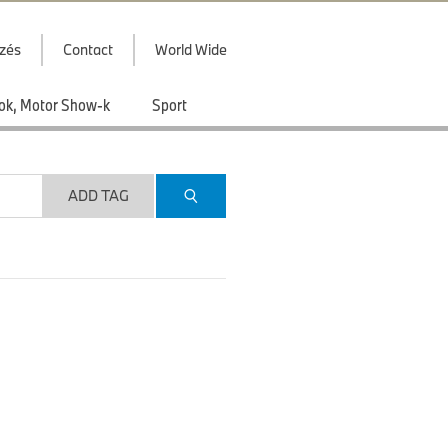
zés
Contact
World Wide
ások, Motor Show-k
Sport
ADD TAG