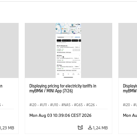
in
Displaying pricing for electricity tariffs in
Displayin
myBMW / MINI App (7/26)
myBMW /
6
·
i20
·
U11
·
U10
·
NA5
·
G65
·
G26
·
i20
·
G70 LCI
·
Elektrifikáció
·
G70 LC
Mon Aug 03 10:39:06 CEST 2026
Mon Au
Technológia, Kutatás, Fejlesztés
·
Technol
iX1
·
BMW ConnectedDrive
·
iX
·
BMW i
·
iX1
·
BMW Co
1,23 MB
1,24 MB
iX2
·
iX3
·
iX5
·
i4
iX2
·