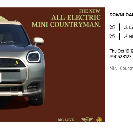
DOWNLOAD
L
H
Thu Oct 19 1
P90528127
MINI Countr