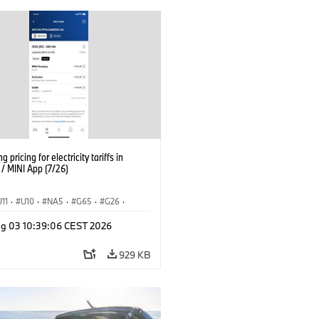
g pricing for electricity tariffs in
 MINI App (7/26)
U11
·
U10
·
NA5
·
G65
·
G26
·
I
·
Elektrifikáció
·
g 03 10:39:06 CEST 2026
ógia, Kutatás, Fejlesztés
·
nnectedDrive
·
iX
·
BMW i
·
iX1
·
929 KB
iX3
·
iX5
·
i4