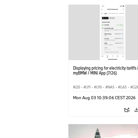
Displaying pricing for electricity tariffs 
myBMW / MINI App (7/26)
i20
·
U11
·
U10
·
NA5
·
G65
·
G2
G70 LCI
·
Elektrifikáció
·
Mon Aug 03 10:39:06 CEST 2026
Technológia, Kutatás, Fejlesztés
·
BMW ConnectedDrive
·
iX
·
BMW i
·
iX2
·
iX3
·
iX5
·
i4