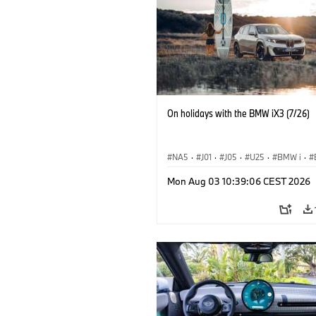
On holidays with the BMW iX3 (7/26)
NA5
·
J01
·
J05
·
U25
·
BMW i
·
Aceman
·
Countryman
·
Cooper
·
iX
Mon Aug 03 10:39:06 CEST 2026
Elektrifikáció
·
Technológia, Kutatás, Fejlesztés