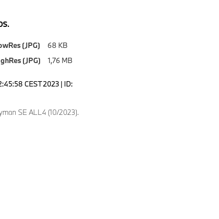
S.
owRes (JPG)
68 KB
ighRes (JPG)
1,76 MB
2:45:58 CEST 2023 | ID:
yman SE ALL4 (10/2023).