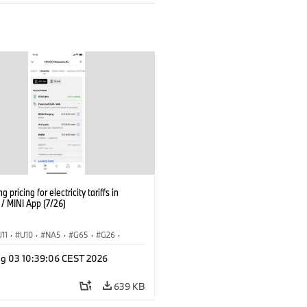
g pricing for electricity tariffs in
 MINI App (7/26)
U11
·
U10
·
NA5
·
G65
·
G26
·
I
·
Elektrifikáció
·
g 03 10:39:06 CEST 2026
ógia, Kutatás, Fejlesztés
·
nnectedDrive
·
iX
·
BMW i
·
iX1
·
639 KB
iX3
·
iX5
·
i4