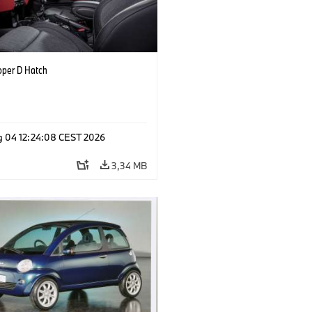
oper D Hatch
g 04 12:24:08 CEST 2026
3,34 MB