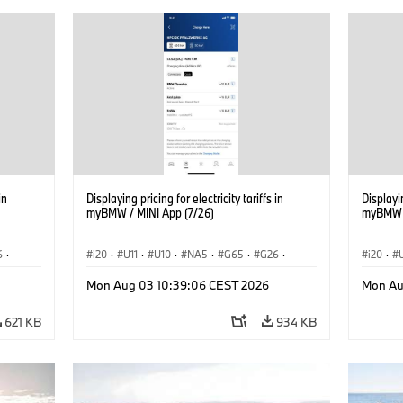
in
Displaying pricing for electricity tariffs in
Displayin
myBMW / MINI App (7/26)
myBMW /
6
·
i20
·
U11
·
U10
·
NA5
·
G65
·
G26
·
i20
·
G70 LCI
·
Elektrifikáció
·
G70 LC
Mon Aug 03 10:39:06 CEST 2026
Mon Au
Technológia, Kutatás, Fejlesztés
·
Technol
iX1
·
BMW ConnectedDrive
·
iX
·
BMW i
·
iX1
·
BMW Co
621 KB
934 KB
iX2
·
iX3
·
iX5
·
i4
iX2
·