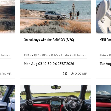
On holidays with the BMW iX3 (7/26)
MINI Co
Electric
·
NA5
·
J01
·
J05
·
U25
·
BMW i
·
Electric
·
F67
·
3
·
Aceman
·
Countryman
·
Cooper
·
iX3
·
Mon Aug 03 10:39:06 CEST 2026
Tue Au
Elektrifikáció
·
Technológia, Kutatás, Fejlesztés
1,96 MB
2,27 MB