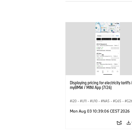
Displaying pricing for electricity tariffs 
myBMW / MINI App (7/26)
i20
·
U11
·
U10
·
NA5
·
G65
·
G2
G70 LCI
·
Elektrifikáció
·
Mon Aug 03 10:39:06 CEST 2026
Technológia, Kutatás, Fejlesztés
·
BMW ConnectedDrive
·
iX
·
BMW i
·
iX2
·
iX3
·
iX5
·
i4