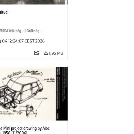
ritual
MINI örökség
·
Örökség
·
dkövek
g 04 12:24:07 CEST 2026
1,95 MB
e Mini project drawing by Alec
s, 1958 (11/2006)