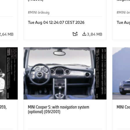
MINI örökség
MINI ö
Tue Aug 04 12:24:07 CEST 2026
Tue Au
2,64 MB
3,84 MB
1959,
MINI Cooper S: with navigation system
MINI Co
(optional) (09/2001)