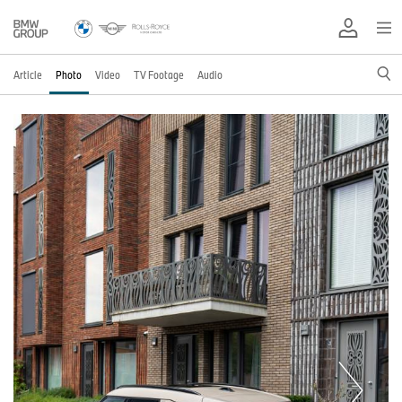
Article
Photo
Video
TV Footage
Audio