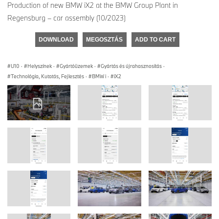
Production of new BMW iX2 at the BMW Group Plant in
Regensburg – car assembly (10/2023)
DOWNLOAD
MEGOSZTÁS
ADD TO CART
U10
·
Helyszínek
·
Gyártóüzemek
·
Gyártás és újrahasznosítás
·
Technológia, Kutatás, Fejlesztés
·
BMW i
·
iX2