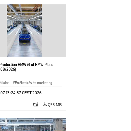
f Production BMW i3 at BMW Plant
(08/2026)
állalati
·
Értékesítés és marketing
·
üzemek
·
Helyszínek
·
i3
·
BMW i
 07 13:24:37 CEST 2026
7,53 MB