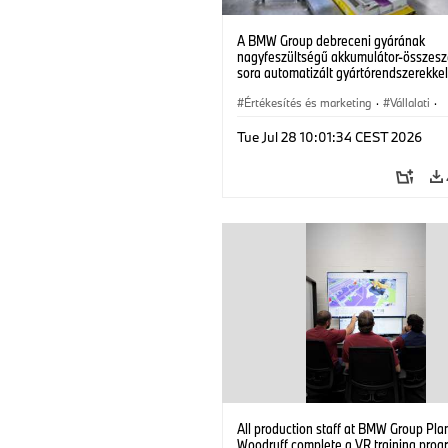
A BMW Group debreceni gyárának
nagyfeszültségű akkumulátor-összesz
sora automatizált gyártórendszerekke
Klasse elektromos járművei számára.
(07/2026)
Értékesítés és marketing
·
Vállalati
·
Gyártóüzemek
·
Helyszínek
Tue Jul 28 10:01:34 CEST 2026
All production staff at BMW Group Pla
Woodruff complete a VR training prog