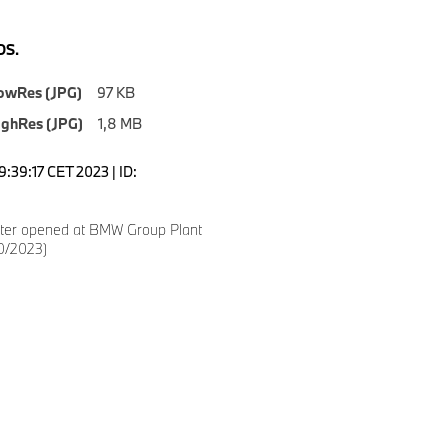
S.
owRes (JPG)
97 KB
ighRes (JPG)
1,8 MB
9:39:17 CET 2023 | ID:
nter opened at BMW Group Plant
0/2023)