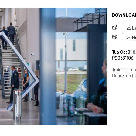
DOWNLOAD
L
H
Tue Oct 31 0
P90531106
Training Ce
Debrecen (1