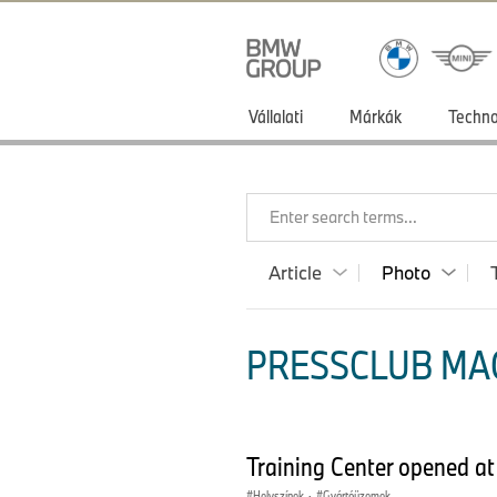
Vállalati
Márkák
Techno
Enter search terms...
Article
Photo
PRESSCLUB MA
Training Center opened a
Helyszínek
·
Gyártóüzemek