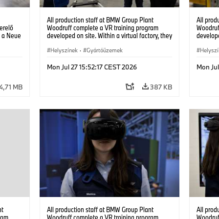
All production staff at BMW Group Plant
All prod
erelő
Woodruff complete a VR training program
Woodruf
l a Neue
developed on site. Within a virtual factory, they
develope
can practice real manufacturing operations
can prac
under realistic conditions. (07/2026)
Helyszínek
·
Gyártóüzemek
under re
Helysz
Mon Jul 27 15:52:17 CEST 2026
Mon Jul
4,71 MB
387 KB
nt
All production staff at BMW Group Plant
All prod
ram
Woodruff complete a VR training program
Woodruf