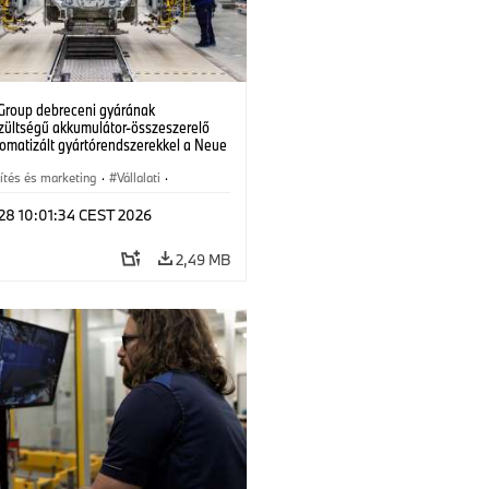
roup debreceni gyárának
zültségű akkumulátor-összeszerelő
tomatizált gyártórendszerekkel a Neue
elektromos járművei számára.
6)
ítés és marketing
·
Vállalati
·
üzemek
·
Helyszínek
 28 10:01:34 CEST 2026
2,49 MB