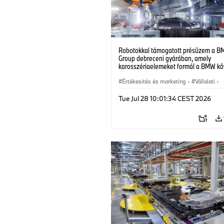
Robotokkal támogatott présüzem a 
Group debreceni gyárában, amely
karosszériaelemeket formál a BMW kö
generációs elektromos járműveihez.
(07/2026)
Értékesítés és marketing
·
Vállalati
·
Gyártóüzemek
·
Helyszínek
Tue Jul 28 10:01:34 CEST 2026