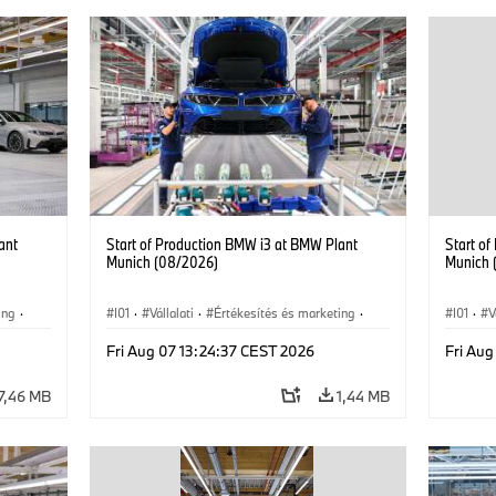
ant
Start of Production BMW i3 at BMW Plant
Start o
Munich (08/2026)
Munich 
ing
·
I01
·
Vállalati
·
Értékesítés és marketing
·
I01
·
V
MW i
Gyártóüzemek
·
Helyszínek
·
i3
·
BMW i
Gyártó
Fri Aug 07 13:24:37 CEST 2026
Fri Aug
7,46 MB
1,44 MB