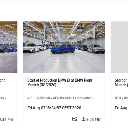
ant
Start of Production BMW i3 at BMW Plant
Start o
Munich (08/2026)
Munich 
ing
·
I01
·
Vállalati
·
Értékesítés és marketing
·
I01
·
V
MW i
Gyártóüzemek
·
Helyszínek
·
i3
·
BMW i
Gyártó
Fri Aug 07 13:24:37 CEST 2026
Fri Aug
9,36 MB
9,75 MB