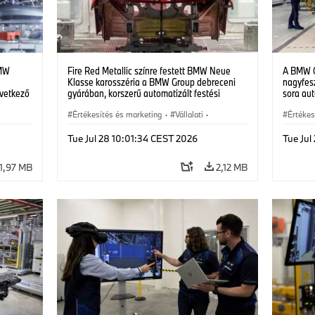
BMW
Fire Red Metallic színre festett BMW Neue
A BMW G
Klasse karosszéria a BMW Group debreceni
nagyfes
vetkező
gyárában, korszerű automatizált festési
sora au
technológia alkalmazásával. (07/2026)
Klasse 
Értékesítés és marketing
·
Vállalati
·
(07/202
Értékes
Gyártóüzemek
·
Helyszínek
Gyártó
Tue Jul 28 10:01:34 CEST 2026
Tue Jul
1,97 MB
2,12 MB