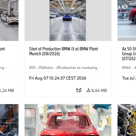
ant
Start of Production BMW i3 at BMW Plant
Az 50 0
Munich (08/2026)
Group G
(07/202
ing
·
I01
·
Vállalati
·
Értékesítés és marketing
·
NA5
·
MW i
Gyártóüzemek
·
Helyszínek
·
i3
·
BMW i
·
iX3
Fri Aug 07 13:24:37 CEST 2026
Tue Jul
8,24 MB
9,64 MB