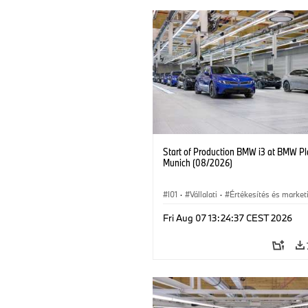
Start of Production BMW i3 at BMW Pl
Munich (08/2026)
I01
·
Vállalati
·
Értékesítés és market
Gyártóüzemek
·
Helyszínek
·
i3
·
B
Fri Aug 07 13:24:37 CEST 2026