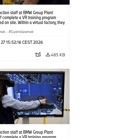
uction staff at BMW Group Plant
f complete a VR training program
d on site. Within a virtual factory, they
tice real manufacturing operations
alistic conditions. (07/2026)
ínek
·
Gyártóüzemek
 27 15:52:16 CEST 2026
485 KB
uction staff at BMW Group Plant
f complete a VR training program