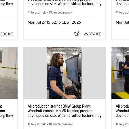
ory, they
developed on site. Within a virtual factory, they
develope
tions
can practice real manufacturing operations
can prac
under realistic conditions. (07/2026)
Helyszínek
·
Gyártóüzemek
under re
Helysz
Mon Jul 27 15:52:16 CEST 2026
Mon Jul
396 KB
374 KB
nt
All production staff at BMW Group Plant
All prod
ram
Woodruff complete a VR training program
Woodruf
ory, they
developed on site. Within a virtual factory, they
develope
tions
can practice real manufacturing operations
can prac
under realistic conditions. (07/2026)
Helyszínek
·
Gyártóüzemek
under re
Helysz