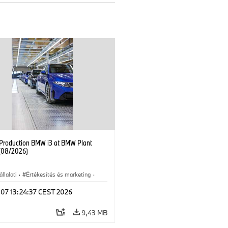
f Production BMW i3 at BMW Plant
(08/2026)
állalati
·
Értékesítés és marketing
·
üzemek
·
Helyszínek
·
i3
·
BMW i
 07 13:24:37 CEST 2026
9,43 MB