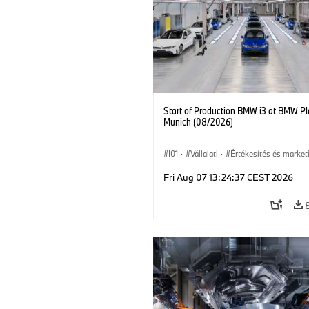
Start of Production BMW i3 at BMW Pl
Munich (08/2026)
I01
·
Vállalati
·
Értékesítés és market
Gyártóüzemek
·
Helyszínek
·
i3
·
B
Fri Aug 07 13:24:37 CEST 2026