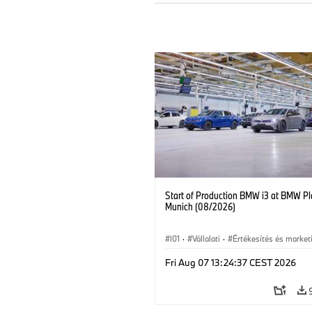
Start of Production BMW i3 at BMW Pl
Munich (08/2026)
I01
·
Vállalati
·
Értékesítés és market
Gyártóüzemek
·
Helyszínek
·
i3
·
B
Fri Aug 07 13:24:37 CEST 2026