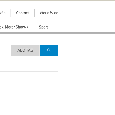
zés
Contact
World Wide
ások, Motor Show-k
Sport
ADD TAG