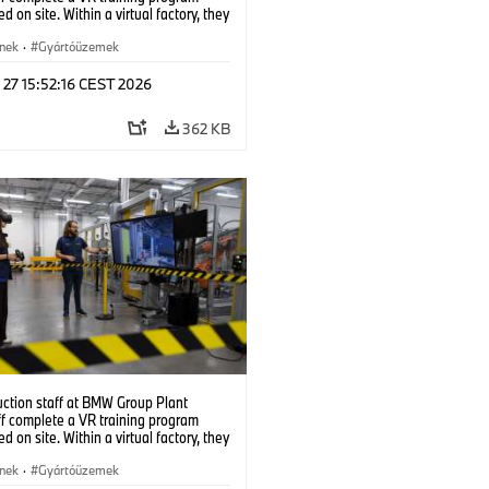
d on site. Within a virtual factory, they
tice real manufacturing operations
alistic conditions. (07/2026)
ínek
·
Gyártóüzemek
 27 15:52:16 CEST 2026
362 KB
uction staff at BMW Group Plant
f complete a VR training program
d on site. Within a virtual factory, they
tice real manufacturing operations
alistic conditions. (07/2026)
ínek
·
Gyártóüzemek