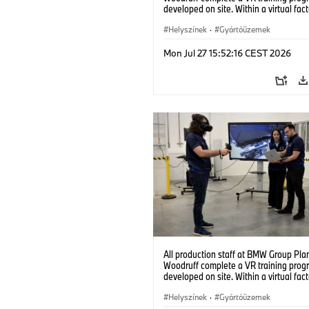
developed on site. Within a virtual fact
can practice real manufacturing opera
under realistic conditions. (07/2026)
Helyszínek
·
Gyártóüzemek
Mon Jul 27 15:52:16 CEST 2026
All production staff at BMW Group Pla
Woodruff complete a VR training prog
developed on site. Within a virtual fact
can practice real manufacturing opera
under realistic conditions. (07/2026)
Helyszínek
·
Gyártóüzemek