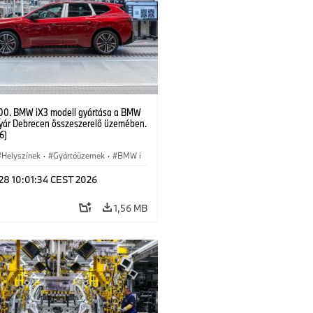
00. BMW iX3 modell gyártása a BMW
yár Debrecen összeszerelő üzemében.
6)
Helyszínek
·
Gyártóüzemek
·
BMW i
 28 10:01:34 CEST 2026
1,56 MB