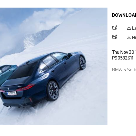
DOWNLOAD
L
H
Thu Nov 30 
P90532611
BMW 5 Serie