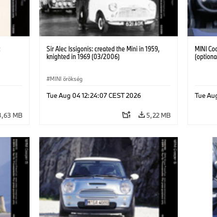
c
Sir Alec Issigonis: created the Mini in 1959,
MINI Coo
knighted in 1969 (03/2006)
(optiona
MINI örökség
Tue Aug 04 12:24:07 CEST 2026
Tue Au
3,63 MB
5,22 MB