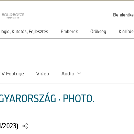
Bejelentke
lógia, Kutatás, Fejlesztés
Emberek
Örökség
Kiállít
TV Footage
Video
Audio
GYARORSZÁG · PHOTO.
1/2023)