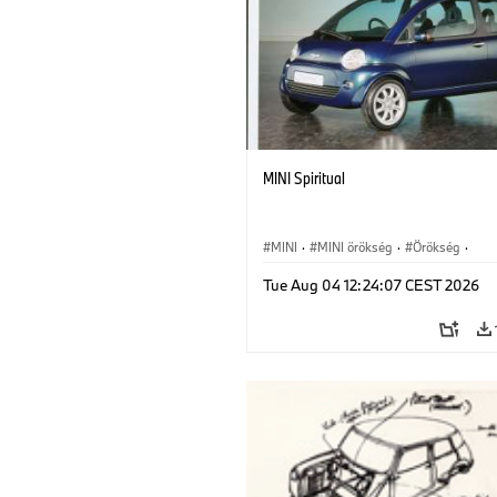
MINI Spiritual
MINI
·
MINI örökség
·
Örökség
·
Mérföldkövek
Tue Aug 04 12:24:07 CEST 2026