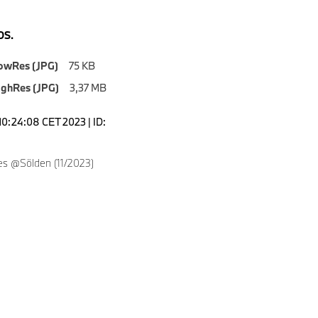
S.
owRes (JPG)
75 KB
ighRes (JPG)
3,37 MB
10:24:08 CET 2023 | ID:
s @Sölden (11/2023)