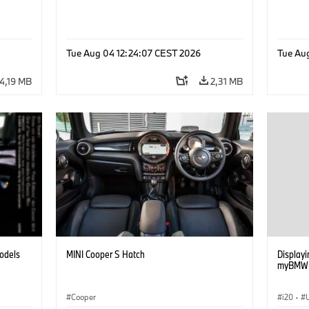
Tue Aug 04 12:24:07 CEST 2026
Tue Au
4,19 MB
2,31 MB
models
MINI Cooper S Hatch
Displayin
myBMW /
Cooper
i20
·