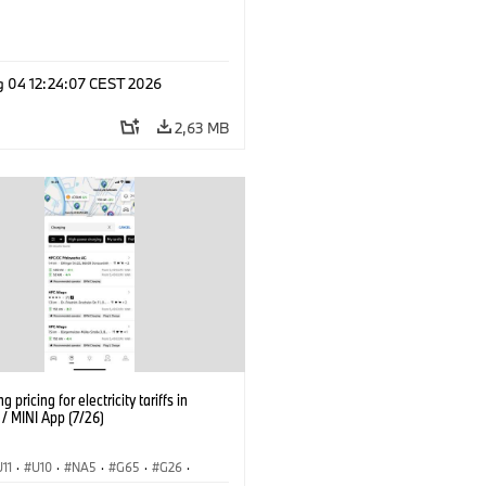
g 04 12:24:07 CEST 2026
2,63 MB
g pricing for electricity tariffs in
 MINI App (7/26)
U11
·
U10
·
NA5
·
G65
·
G26
·