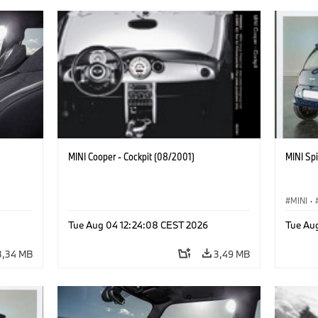
MINI Cooper - Cockpit (08/2001)
MINI Spi
MINI
·
Mérföl
Tue Aug 04 12:24:08 CEST 2026
Tue Au
3,34 MB
3,49 MB