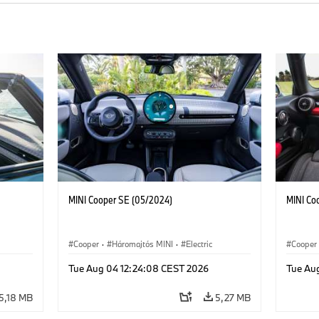
MINI Cooper SE (05/2024)
MINI Co
Cooper
·
Háromajtós MINI
·
Electric
Cooper
Tue Aug 04 12:24:08 CEST 2026
Tue Au
5,18 MB
5,27 MB