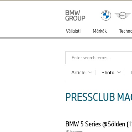
Vállalati
Márkák
Techno
Enter search terms...
Article
Photo
PRESSCLUB MA
BMW 5 Series @Sölden (1
5-ös sorozat