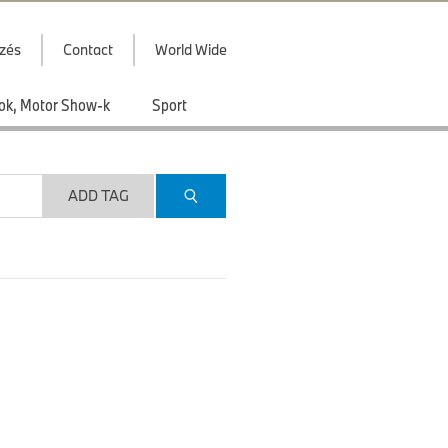
zés
Contact
World Wide
ások, Motor Show-k
Sport
ADD TAG