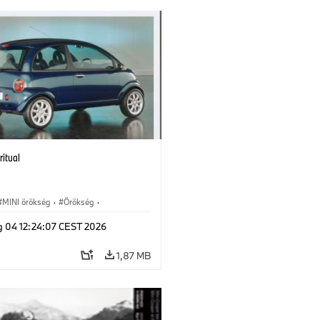
ritual
MINI örökség
·
Örökség
·
dkövek
g 04 12:24:07 CEST 2026
1,87 MB