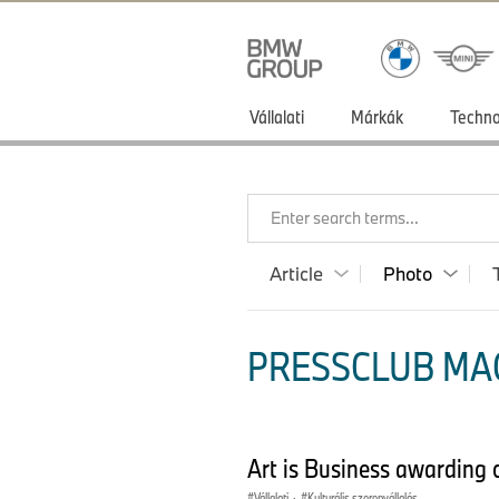
Vállalati
Márkák
Techno
Enter search terms...
Article
Photo
PRESSCLUB MA
Art is Business awardin
Vállalati
·
Kulturális szerepvállalás