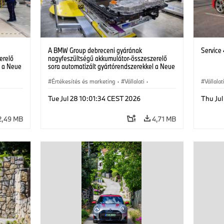
A BMW Group debreceni gyárának
Service
erelő
nagyfeszültségű akkumulátor-összeszerelő
l a Neue
sora automatizált gyártórendszerekkel a Neue
Klasse elektromos járművei számára.
(07/2026)
Értékesítés és marketing
·
Vállalati
·
Vállalat
Gyártóüzemek
·
Helyszínek
Tue Jul 28 10:01:34 CEST 2026
Thu Ju
2,49 MB
4,71 MB