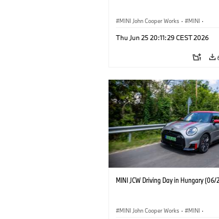
MINI John Cooper Works
·
MINI
·
MINI Vezetéstechnikai Tréning
·
Vállala
Thu Jun 25 20:11:29 CEST 2026
Vállalati események
MINI JCW Driving Day in Hungary (06/
MINI John Cooper Works
·
MINI
·