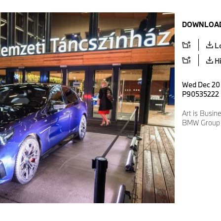
DOWNLOAD
L
H
Wed Dec 20 
P90535222
Art is Busi
BMW Group 