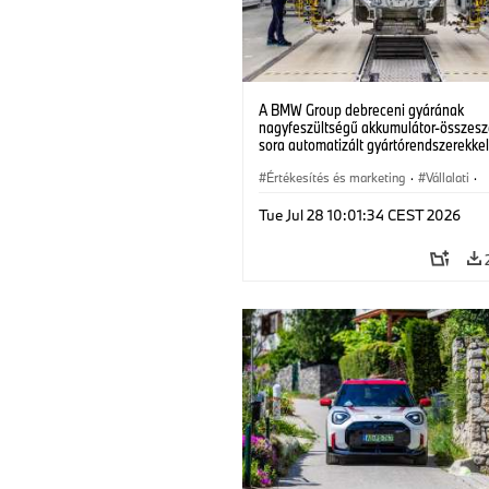
A BMW Group debreceni gyárának
nagyfeszültségű akkumulátor-összesz
sora automatizált gyártórendszerekke
Klasse elektromos járművei számára.
(07/2026)
Értékesítés és marketing
·
Vállalati
·
Gyártóüzemek
·
Helyszínek
Tue Jul 28 10:01:34 CEST 2026