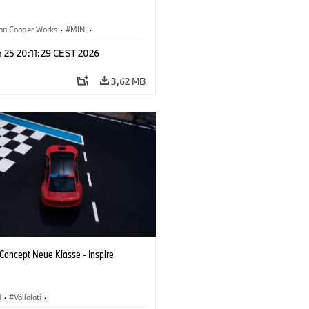
ohn Cooper Works
·
MINI
·
zetéstechnikai Tréning
·
Vállalati
·
n 25 20:11:29 CEST 2026
ti események
3,62 MB
oncept Neue Klasse - Inspire
M
·
Vállalati
·