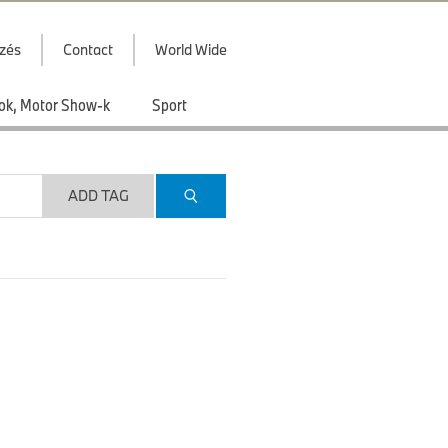
zés
Contact
World Wide
ások, Motor Show-k
Sport
ADD TAG