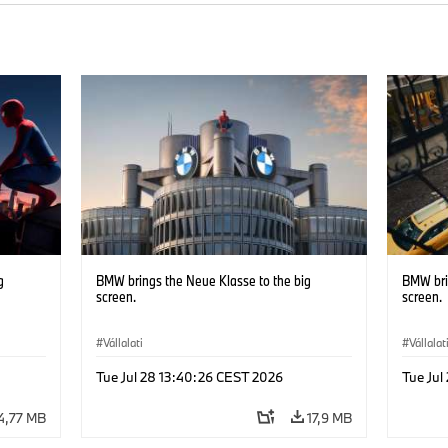
g
BMW brings the Neue Klasse to the big
BMW bri
screen.
screen.
Vállalati
Vállalat
Tue Jul 28 13:40:26 CEST 2026
Tue Jul
4,77 MB
17,9 MB