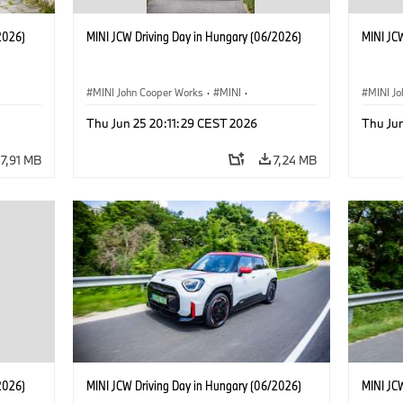
2026)
MINI JCW Driving Day in Hungary (06/2026)
MINI JC
MINI John Cooper Works
·
MINI
·
MINI J
ti
·
MINI Vezetéstechnikai Tréning
·
Vállalati
·
MINI Ve
Thu Jun 25 20:11:29 CEST 2026
Thu Ju
Vállalati események
Vállala
7,91 MB
7,24 MB
2026)
MINI JCW Driving Day in Hungary (06/2026)
MINI JC