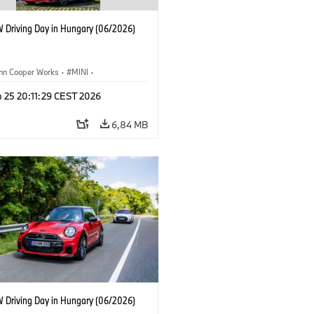
W Driving Day in Hungary (06/2026)
ohn Cooper Works
·
MINI
·
zetéstechnikai Tréning
·
Vállalati
·
n 25 20:11:29 CEST 2026
ti események
6,84 MB
W Driving Day in Hungary (06/2026)