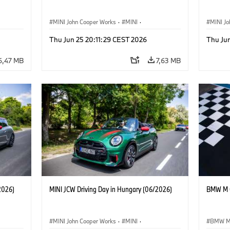
MINI John Cooper Works
·
MINI
·
MINI J
ti
·
MINI Vezetéstechnikai Tréning
·
Vállalati
·
MINI Ve
Thu Jun 25 20:11:29 CEST 2026
Thu Ju
Vállalati események
Vállala
6,47 MB
7,63 MB
2026)
MINI JCW Driving Day in Hungary (06/2026)
BMW M C
MINI John Cooper Works
·
MINI
·
BMW 