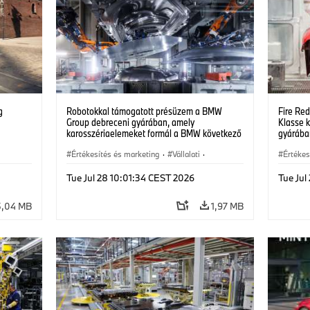
g
Robotokkal támogatott présüzem a BMW
Fire Red
Group debreceni gyárában, amely
Klasse 
karosszériaelemeket formál a BMW következő
gyárában
generációs elektromos járműveihez.
technol
(07/2026)
Értékesítés és marketing
·
Vállalati
·
Értékes
Gyártóüzemek
·
Helyszínek
Gyártó
Tue Jul 28 10:01:34 CEST 2026
Tue Jul
5,04 MB
1,97 MB