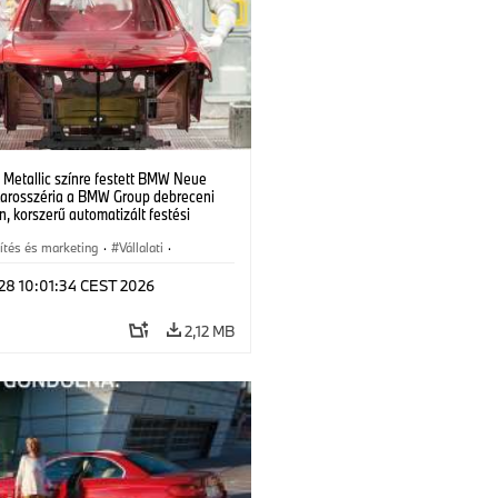
 Metallic színre festett BMW Neue
karosszéria a BMW Group debreceni
, korszerű automatizált festési
ógia alkalmazásával. (07/2026)
ítés és marketing
·
Vállalati
·
üzemek
·
Helyszínek
 28 10:01:34 CEST 2026
2,12 MB