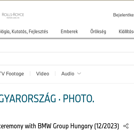
Bejelentke
lógia, Kutatás, Fejlesztés
Emberek
Örökség
Kiállít
TV Footage
Video
Audio
GYARORSZÁG · PHOTO.
g ceremony with BMW Group Hungary (12/2023)