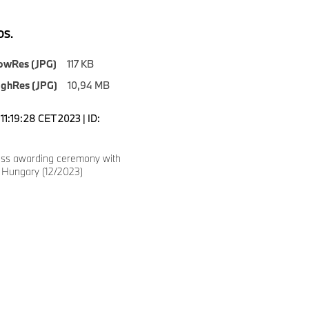
S.
owRes (JPG)
117 KB
ighRes (JPG)
10,94 MB
11:19:28 CET 2023 | ID:
ness awarding ceremony with
Hungary (12/2023)