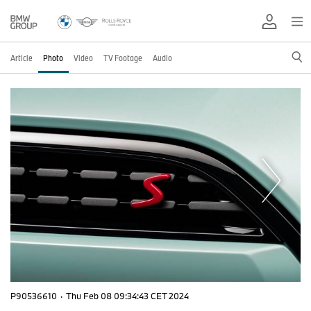
Article
Photo
Video
TV Footage
Audio
P90536610
·
Thu Feb 08 09:34:43 CET 2024