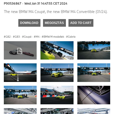
P90536867
·
Wed Jan 31 14:47:55 CET 2024
The new BMW M4 Coupé, the new BMW M4 Convertible (01/24).
DOWNLOAD
MEGOSZTÁS
ADD TO CART
G82
·
G83
·
Coupé
·
M4
·
BMW M modellek
·
Cabrio