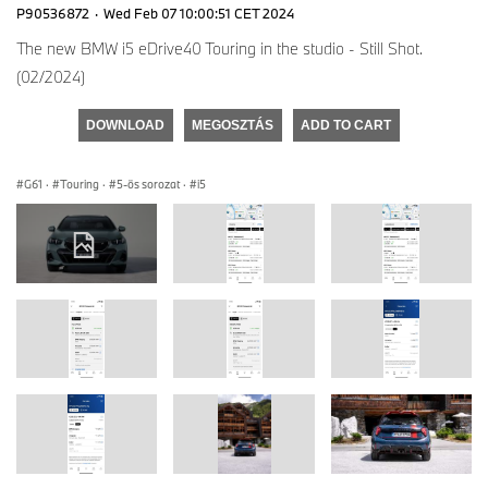
P90536872
·
Wed Feb 07 10:00:51 CET 2024
The new BMW i5 eDrive40 Touring in the studio - Still Shot.
(02/2024)
DOWNLOAD
MEGOSZTÁS
ADD TO CART
G61
·
Touring
·
5-ös sorozat
·
i5