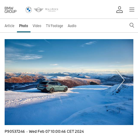
Article
Photo
Video
TV Footage
Audio
P90537246
·
Wed Feb 07 10:00:46 CET 2024