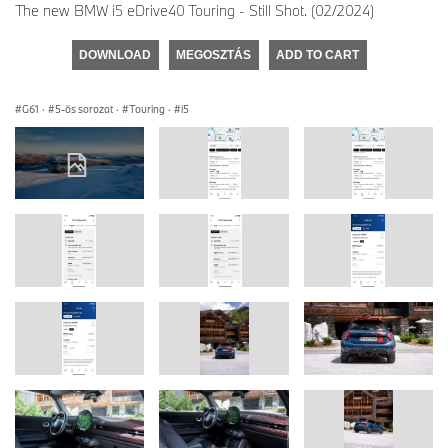
The new BMW i5 eDrive40 Touring - Still Shot. (02/2024)
DOWNLOAD
MEGOSZTÁS
ADD TO CART
G61
·
5-ös sorozat
·
Touring
·
i5