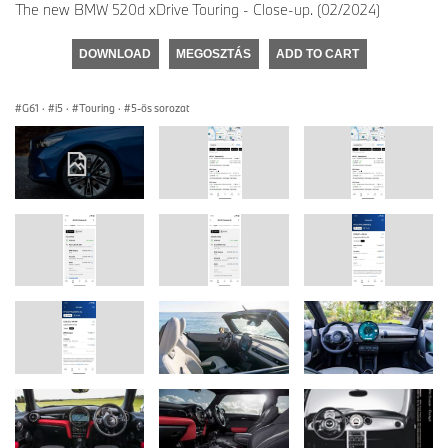
The new BMW 520d xDrive Touring - Close-up. (02/2024)
DOWNLOAD
MEGOSZTÁS
ADD TO CART
G61
·
i5
·
Touring
·
5-ös sorozat