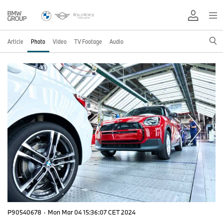
Article
Photo
Video
TV Footage
Audio
P90540678
·
Mon Mar 04 15:36:07 CET 2024