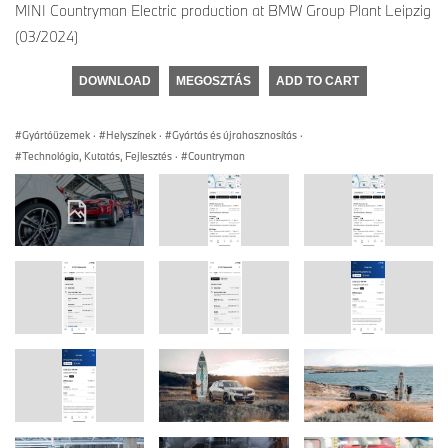
MINI Countryman Electric production at BMW Group Plant Leipzig
(03/2024)
DOWNLOAD
MEGOSZTÁS
ADD TO CART
Gyártóüzemek
·
Helyszínek
·
Gyártás és újrahasznosítás
·
Technológia, Kutatás, Fejlesztés
·
Countryman