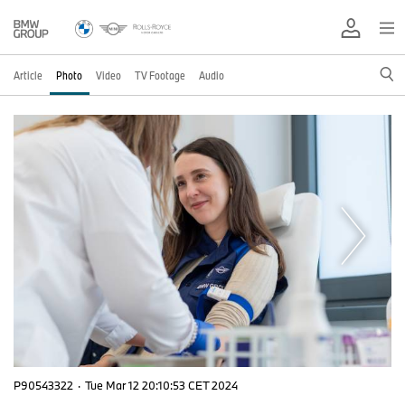
Article
Photo
Video
TV Footage
Audio
P90543322
·
Tue Mar 12 20:10:53 CET 2024