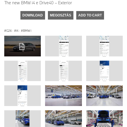
The new BMW i4 e Drive40 – Exterior
DOWNLOAD
MEGOSZTÁS
ADD TO CART
G26
·
i4
·
BMW i