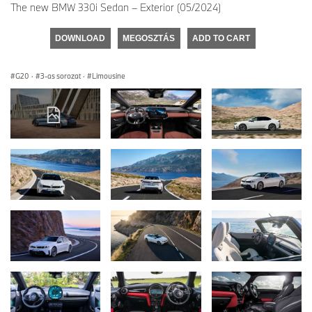
The new BMW 330i Sedan – Exterior (05/2024)
DOWNLOAD
MEGOSZTÁS
ADD TO CART
G20
·
3-as sorozat
·
Limousine