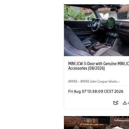
MINI JCW 3-Door with Genuine MINI J
Accessories (08/2026)
MINI
·
MINI John Cooper Works
·
John Cooper Works
·
Fri Aug 07 13:38:09 CEST 2026
Opcionális extrák, kiegészítők