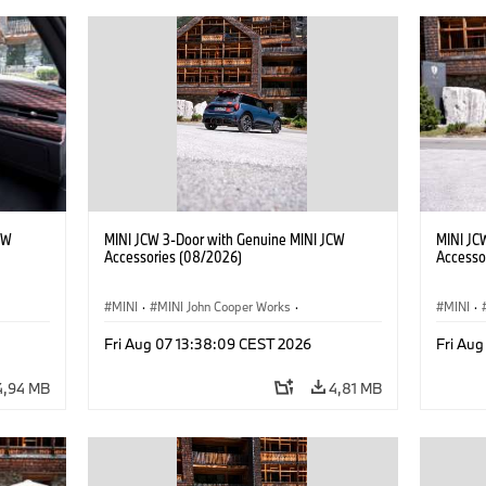
CW
MINI JCW 3-Door with Genuine MINI JCW
MINI JC
Accessories (08/2026)
Accesso
MINI
·
MINI John Cooper Works
·
MINI
·
John Cooper Works
·
John C
Fri Aug 07 13:38:09 CEST 2026
Fri Au
Opcionális extrák, kiegészítők
Opcioná
4,94 MB
4,81 MB