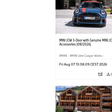
MINI JCW 3-Door with Genuine MINI J
Accessories (08/2026)
MINI
·
MINI John Cooper Works
·
John Cooper Works
·
Fri Aug 07 13:38:09 CEST 2026
Opcionális extrák, kiegészítők