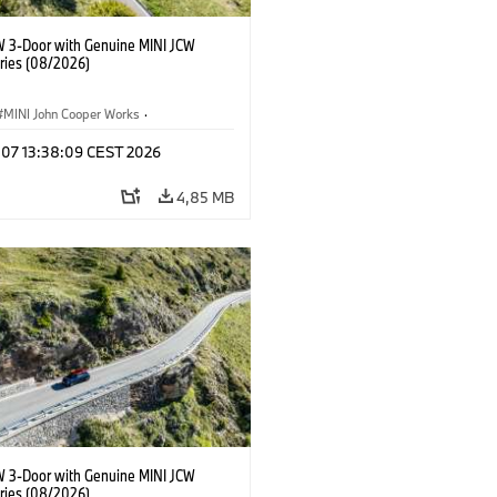
W 3-Door with Genuine MINI JCW
ries (08/2026)
MINI John Cooper Works
·
ooper Works
·
g 07 13:38:09 CEST 2026
lis extrák, kiegészítők
4,85 MB
W 3-Door with Genuine MINI JCW
ries (08/2026)