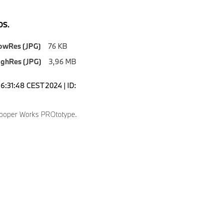
S.
owRes (JPG)
76 KB
ighRes (JPG)
3,96 MB
06:31:48 CEST 2024 | ID:
ooper Works PROtotype.