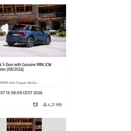
W 3-Door with Genuine MINI JCW
ries (08/2026)
MINI John Cooper Works
·
ooper Works
·
g 07 13:38:09 CEST 2026
lis extrák, kiegészítők
4,21 MB