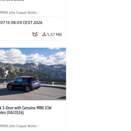
MINI John Cooper Works
·
ooper Works
·
g 07 13:38:09 CEST 2026
lis extrák, kiegészítők
5,57 MB
W 3-Door with Genuine MINI JCW
ries (08/2026)
MINI John Cooper Works
·