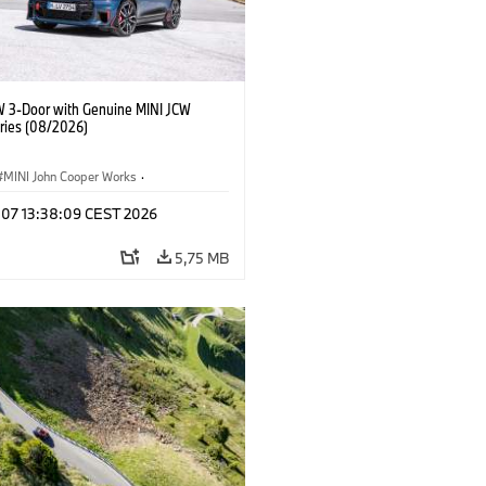
W 3-Door with Genuine MINI JCW
ries (08/2026)
MINI John Cooper Works
·
ooper Works
·
g 07 13:38:09 CEST 2026
lis extrák, kiegészítők
5,75 MB