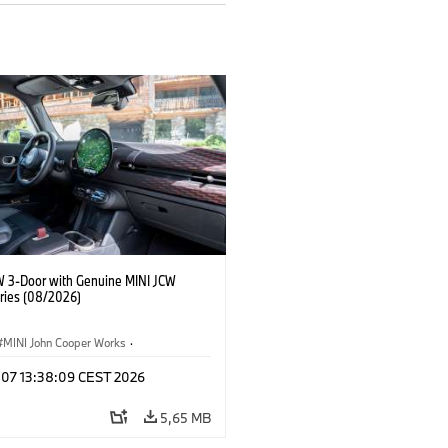
W 3-Door with Genuine MINI JCW
ries (08/2026)
MINI John Cooper Works
·
ooper Works
·
g 07 13:38:09 CEST 2026
lis extrák, kiegészítők
5,65 MB