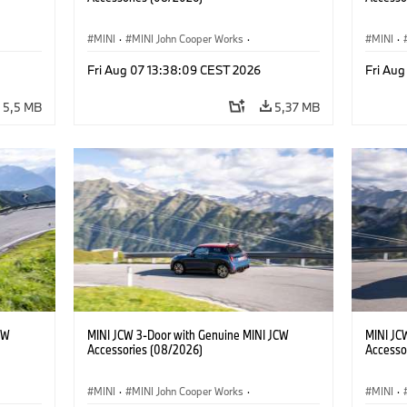
MINI
·
MINI John Cooper Works
·
MINI
·
John Cooper Works
·
John C
Fri Aug 07 13:38:09 CEST 2026
Fri Au
Opcionális extrák, kiegészítők
Opcioná
5,5 MB
5,37 MB
CW
MINI JCW 3-Door with Genuine MINI JCW
MINI JC
Accessories (08/2026)
Accesso
MINI
·
MINI John Cooper Works
·
MINI
·