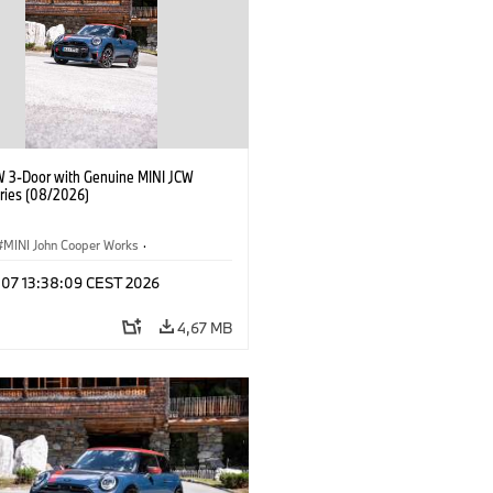
W 3-Door with Genuine MINI JCW
ries (08/2026)
MINI John Cooper Works
·
ooper Works
·
g 07 13:38:09 CEST 2026
lis extrák, kiegészítők
4,67 MB