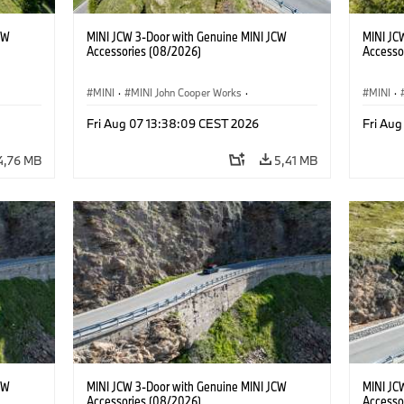
CW
MINI JCW 3-Door with Genuine MINI JCW
MINI JC
Accessories (08/2026)
Accesso
MINI
·
MINI John Cooper Works
·
MINI
·
John Cooper Works
·
John C
Fri Aug 07 13:38:09 CEST 2026
Fri Au
Opcionális extrák, kiegészítők
Opcioná
4,76 MB
5,41 MB
CW
MINI JCW 3-Door with Genuine MINI JCW
MINI JC
Accessories (08/2026)
Accesso