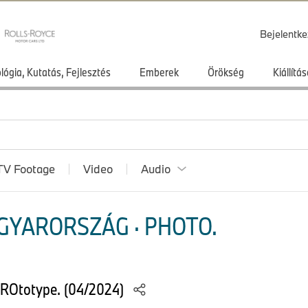
Bejelentke
lógia, Kutatás, Fejlesztés
Emberek
Örökség
Kiállít
TV Footage
Video
Audio
GYARORSZÁG · PHOTO.
PROtotype. (04/2024)