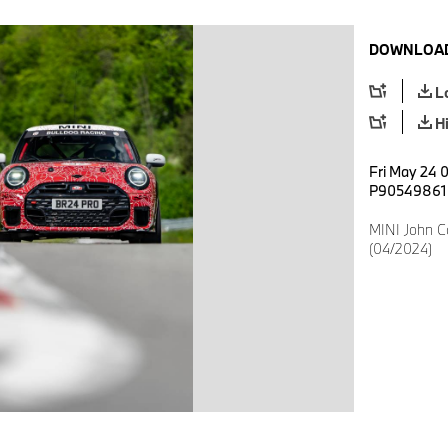
DOWNLOAD
L
H
Fri May 24 
P90549861
MINI John C
(04/2024)