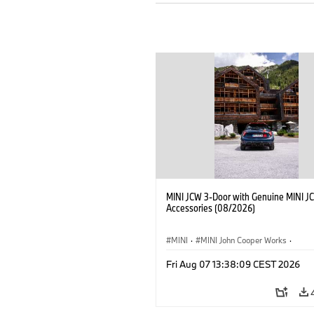
MINI JCW 3-Door with Genuine MINI J
Accessories (08/2026)
MINI
·
MINI John Cooper Works
·
John Cooper Works
·
Fri Aug 07 13:38:09 CEST 2026
Opcionális extrák, kiegészítők