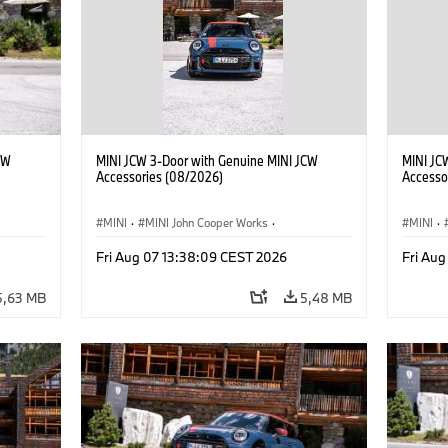
CW
MINI JCW 3-Door with Genuine MINI JCW
MINI JC
Accessories (08/2026)
Accesso
MINI
·
MINI John Cooper Works
·
MINI
·
John Cooper Works
·
John C
Fri Aug 07 13:38:09 CEST 2026
Fri Au
Opcionális extrák, kiegészítők
Opcioná
5,63 MB
5,48 MB