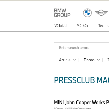
Vállalati
Márkák
Techno
Enter search terms...
Article
Photo
PRESSCLUB MA
MINI John Cooper Works 
Cooper
·
MINI John Cooper Works