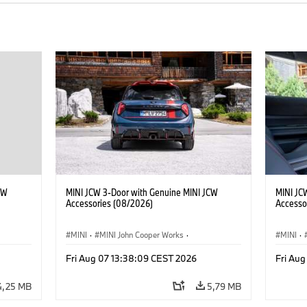
CW
MINI JCW 3-Door with Genuine MINI JCW
MINI JC
Accessories (08/2026)
Accesso
MINI
·
MINI John Cooper Works
·
MINI
·
John Cooper Works
·
John C
Fri Aug 07 13:38:09 CEST 2026
Fri Au
Opcionális extrák, kiegészítők
Opcioná
4,25 MB
5,79 MB