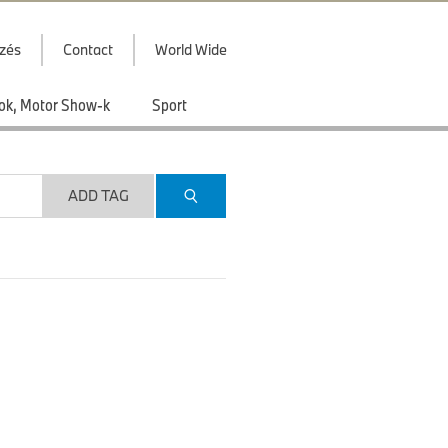
zés
Contact
World Wide
ások, Motor Show-k
Sport
ADD TAG