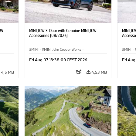
CW
MINI JCW 3-Door with Genuine MINI JCW
MINI JC
Accessories (08/2026)
Accesso
MINI
·
MINI John Cooper Works
·
MINI
·
John Cooper Works
·
John C
Fri Aug 07 13:38:09 CEST 2026
Fri Au
Opcionális extrák, kiegészítők
Opcioná
4,5 MB
4,53 MB