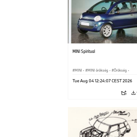
MINI Spiritual
MINI
·
MINI örökség
·
Örökség
·
Mérföldkövek
Tue Aug 04 12:24:07 CEST 2026