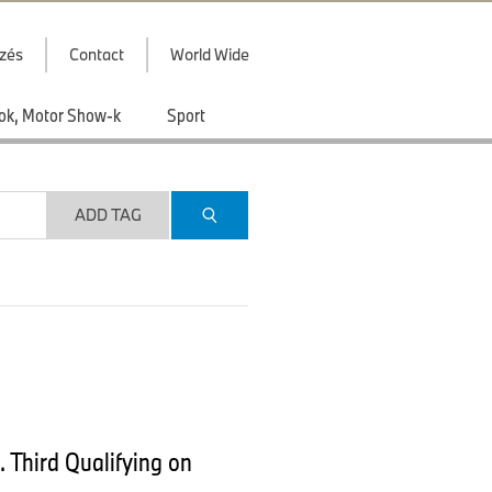
zés
Contact
World Wide
ások, Motor Show-k
Sport
ADD TAG
 Third Qualifying on