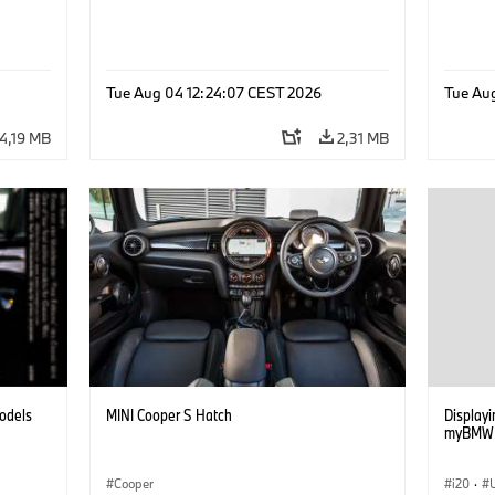
Tue Aug 04 12:24:07 CEST 2026
Tue Au
4,19 MB
2,31 MB
models
MINI Cooper S Hatch
Displayin
myBMW /
Cooper
i20
·