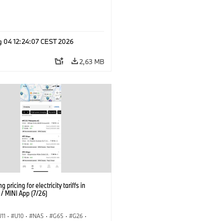
g 04 12:24:07 CEST 2026
2,63 MB
g pricing for electricity tariffs in
 MINI App (7/26)
U11
·
U10
·
NA5
·
G65
·
G26
·