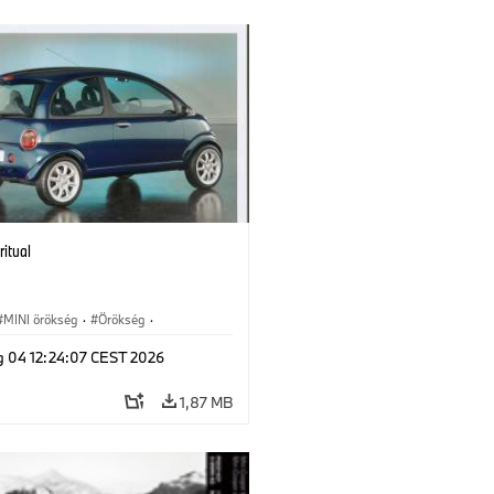
ritual
MINI örökség
·
Örökség
·
dkövek
g 04 12:24:07 CEST 2026
1,87 MB