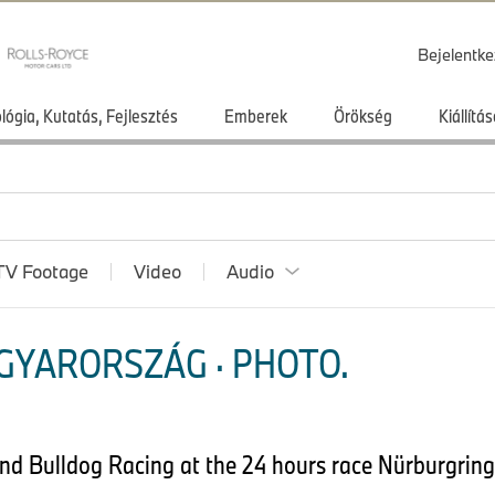
Bejelentke
lógia, Kutatás, Fejlesztés
Emberek
Örökség
Kiállít
TV Footage
Video
Audio
GYARORSZÁG · PHOTO.
d Bulldog Racing at the 24 hours race Nürburgring.