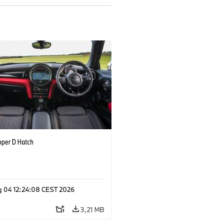
oper D Hatch
g 04 12:24:08 CEST 2026
3,21 MB