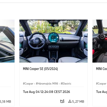
MINI Cooper SE (05/2024)
MINI Co
Cooper
·
Háromajtós MINI
·
Electric
Cooper
Tue Aug 04 12:24:08 CEST 2026
Tue Au
5,18 MB
5,27 MB