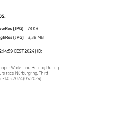
S.
owRes (JPG)
73 KB
ighRes (JPG)
3,38 MB
2:14:59 CEST 2024 | ID:
ooper Works and Bulldog Racing
urs race Nürburgring. Third
n 31.05.2024.(05/2024)