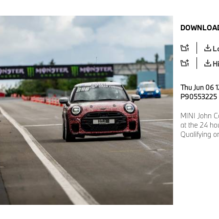
DOWNLOAD
L
H
Thu Jun 06 1
P90553225
MINI John C
at the 24 ho
Qualifying o