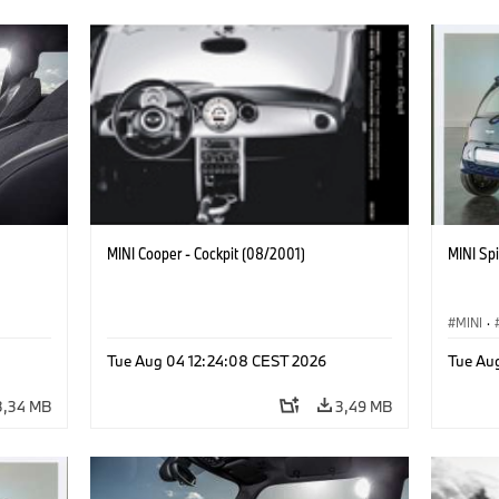
MINI Cooper - Cockpit (08/2001)
MINI Spi
MINI
·
Mérföl
Tue Aug 04 12:24:08 CEST 2026
Tue Au
3,34 MB
3,49 MB