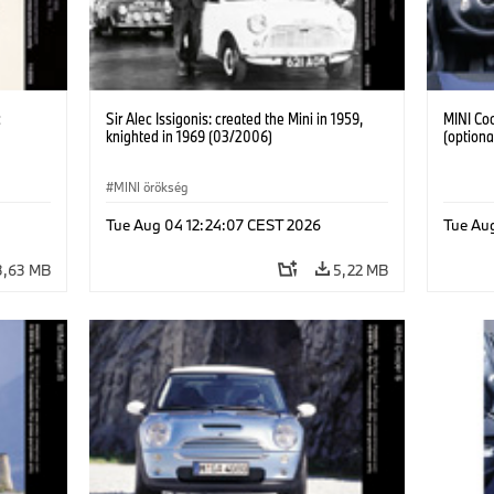
c
Sir Alec Issigonis: created the Mini in 1959,
MINI Coo
knighted in 1969 (03/2006)
(optiona
MINI örökség
Tue Aug 04 12:24:07 CEST 2026
Tue Au
3,63 MB
5,22 MB