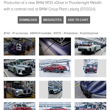
Production of a new BMW M135 xDrive in Thundernight Metallic
with a contrast roof, at BMW Group Plant Leipzig (07/2024)
DOWNLOAD
MEGOSZTÁS
ADD TO CART
F40
·
1-es sorozat
·
BMW M modellek
·
M135
·
Helyszínek
·
Gyártóüzemek