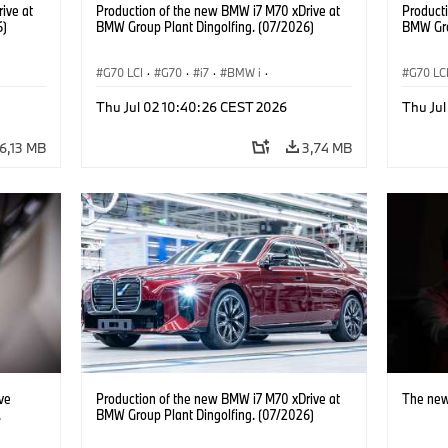
ive at
Production of the new BMW i7 M70 xDrive at
Product
6)
BMW Group Plant Dingolfing. (07/2026)
BMW Gro
G70 LCI
·
G70
·
i7
·
BMW i
·
G70 LC
üzemek
·
BMW M modellek
·
i7 M70
·
Gyártóüzemek
·
BMW M
Thu Jul 02 10:40:26 CEST 2026
Thu Ju
Helyszínek
Helysz
6,13 MB
3,74 MB
ve
Production of the new BMW i7 M70 xDrive at
The new
.
BMW Group Plant Dingolfing. (07/2026)