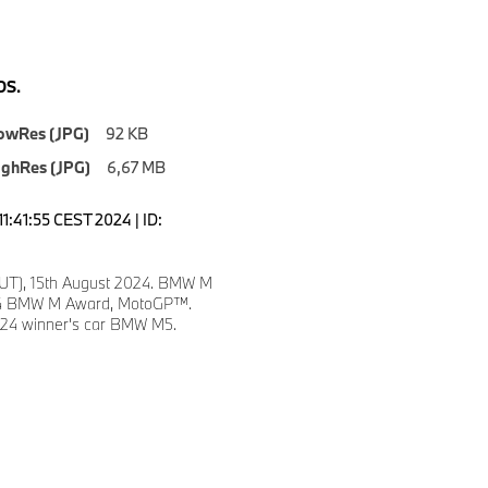
S.
owRes (JPG)
92 KB
ighRes (JPG)
6,67 MB
1:41:55 CEST 2024 | ID:
AUT), 15th August 2024. BMW M
4 BMW M Award, MotoGP™.
024 winner's car BMW M5.