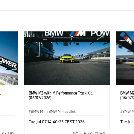
.
BMW M2 with M Performance Track Kit.
BMW M2 
(06/07/2026)
(06/07/
BMW M
·
BMW M modellek
BMW 
Tue Jul 07 14:40:25 CEST 2026
Tue Jul
1,84 MB
40,47 MB