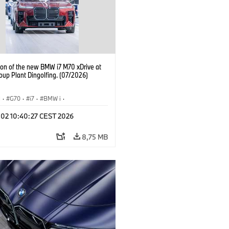
ion of the new BMW i7 M70 xDrive at
up Plant Dingolfing. (07/2026)
I
·
G70
·
i7
·
BMW i
·
 modellek
·
i7 M70
·
Gyártóüzemek
·
l 02 10:40:27 CEST 2026
ínek
8,75 MB