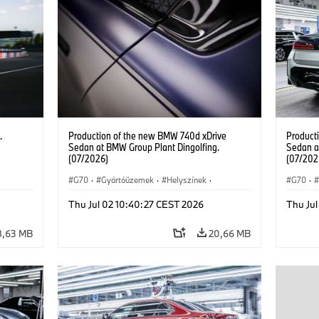
.
Production of the new BMW 740d xDrive
Product
Sedan at BMW Group Plant Dingolfing.
Sedan a
(07/2026)
(07/202
G70
·
Gyártóüzemek
·
Helyszínek
·
G70
·
BMW M modellek
·
i7 M70
·
740d
·
BMW M
Thu Jul 02 10:40:27 CEST 2026
Thu Ju
7-es sorozat
·
BMW
7-es so
8,63 MB
20,66 MB