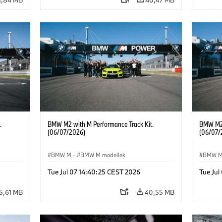
.
BMW M2 with M Performance Track Kit.
BMW M2 
(06/07/2026)
(06/07/
BMW M
·
BMW M modellek
BMW 
Tue Jul 07 14:40:25 CEST 2026
Tue Jul
5,61 MB
40,55 MB