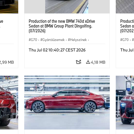
ve
Production of the new BMW 740d xDrive
Product
.
Sedan at BMW Group Plant Dingolfing.
Sedan a
(07/2026)
(07/202
G70
·
Gyártóüzemek
·
Helyszínek
·
G70
·
BMW M modellek
·
i7 M70
·
740d
·
BMW M
Thu Jul 02 10:40:27 CEST 2026
Thu Ju
7-es sorozat
·
BMW
7-es so
2,99 MB
4,18 MB