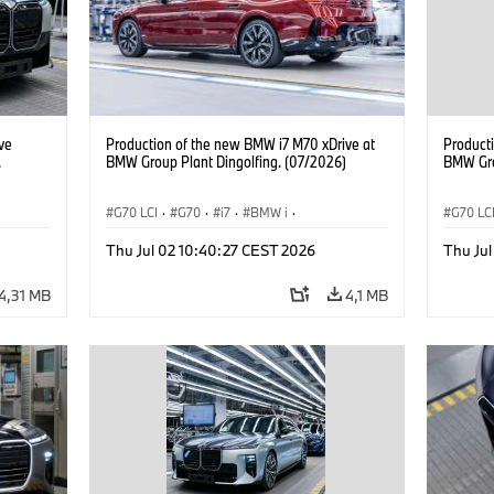
ve
Production of the new BMW i7 M70 xDrive at
Product
.
BMW Group Plant Dingolfing. (07/2026)
BMW Gro
G70 LCI
·
G70
·
i7
·
BMW i
·
G70 LC
BMW M modellek
·
i7 M70
·
Gyártóüzemek
·
BMW M
Thu Jul 02 10:40:27 CEST 2026
Thu Ju
Helyszínek
Helysz
4,31 MB
4,1 MB