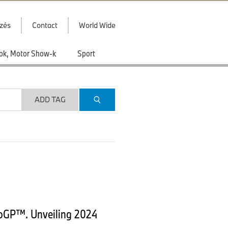
zés
Contact
World Wide
ások, Motor Show-k
Sport
ADD TAG
oGP™. Unveiling 2024