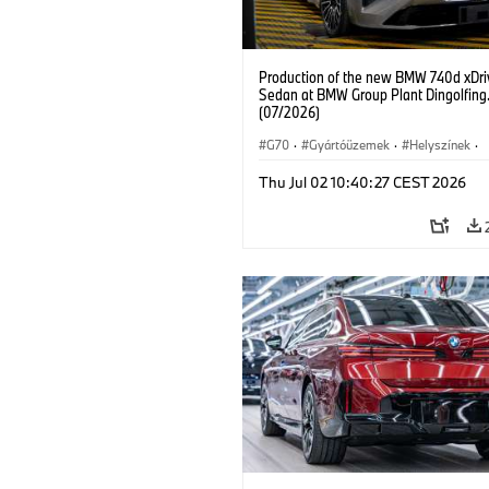
Production of the new BMW 740d xDri
Sedan at BMW Group Plant Dingolfing
(07/2026)
G70
·
Gyártóüzemek
·
Helyszínek
·
BMW M modellek
·
i7 M70
·
740d
·
Thu Jul 02 10:40:27 CEST 2026
7-es sorozat
·
BMW