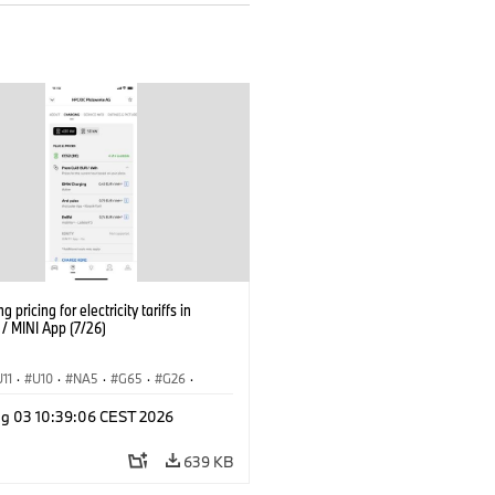
g pricing for electricity tariffs in
 MINI App (7/26)
U11
·
U10
·
NA5
·
G65
·
G26
·
I
·
Elektrifikáció
·
g 03 10:39:06 CEST 2026
ógia, Kutatás, Fejlesztés
·
nnectedDrive
·
iX
·
BMW i
·
iX1
·
639 KB
iX3
·
iX5
·
i4