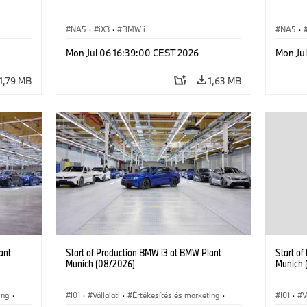
NA5
·
iX3
·
BMW i
NA5
·
Mon Jul 06 16:39:00 CEST 2026
Mon Ju
1,79 MB
1,63 MB
ant
Start of Production BMW i3 at BMW Plant
Start o
Munich (08/2026)
Munich 
ing
·
I01
·
Vállalati
·
Értékesítés és marketing
·
I01
·
V