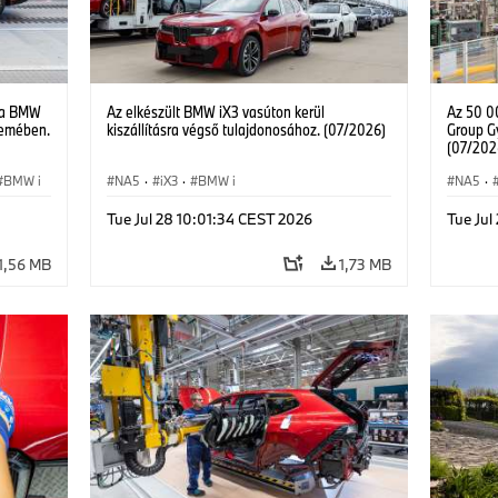
 a BMW
Az elkészült BMW iX3 vasúton kerül
Az 50 0
zemében.
kiszállításra végső tulajdonosához. (07/2026)
Group G
(07/202
BMW i
NA5
·
iX3
·
BMW i
NA5
·
Tue Jul 28 10:01:34 CEST 2026
Tue Jul
1,56 MB
1,73 MB