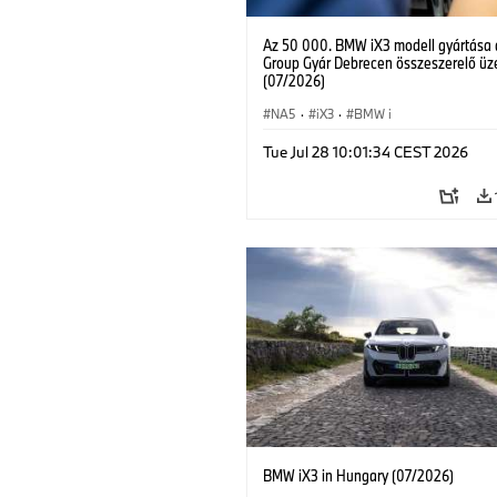
Az 50 000. BMW iX3 modell gyártása
Group Gyár Debrecen összeszerelő ü
(07/2026)
NA5
·
iX3
·
BMW i
Tue Jul 28 10:01:34 CEST 2026
BMW iX3 in Hungary (07/2026)