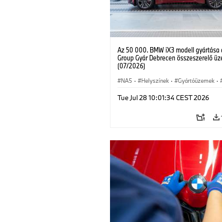
Az 50 000. BMW iX3 modell gyártása
Group Gyár Debrecen összeszerelő ü
(07/2026)
NA5
·
Helyszínek
·
Gyártóüzemek
·
·
iX3
Tue Jul 28 10:01:34 CEST 2026