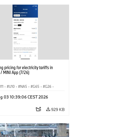
g pricing for electricity tariffs in
 MINI App (7/26)
U11
·
U10
·
NA5
·
G65
·
G26
·
I
·
Elektrifikáció
·
g 03 10:39:06 CEST 2026
ógia, Kutatás, Fejlesztés
·
nnectedDrive
·
iX
·
BMW i
·
iX1
·
929 KB
iX3
·
iX5
·
i4