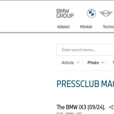
Vállalati
Márkák
Techno
Enter search terms...
Article
Photo
PRESSCLUB MA
The BMW iX3 (09/24).
G08
·
BMW i
·
iX3