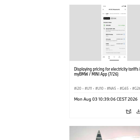
Displaying pricing for electricity tariffs 
myBMW / MINI App (7/26)
i20
·
U11
·
U10
·
NA5
·
G65
·
G2
G70 LCI
·
Elektrifikáció
·
Mon Aug 03 10:39:06 CEST 2026
Technológia, Kutatás, Fejlesztés
·
BMW ConnectedDrive
·
iX
·
BMW i
·
iX2
·
iX3
·
iX5
·
i4