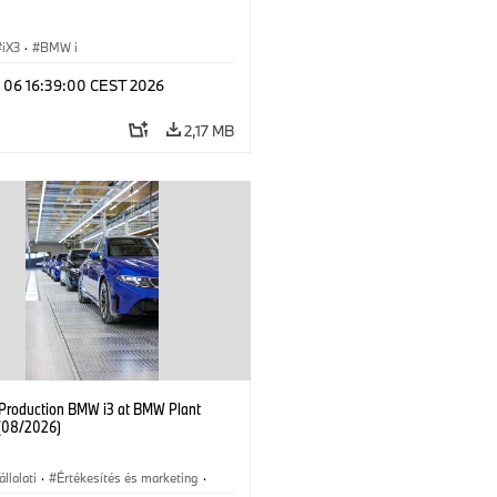
iX3
·
BMW i
l 06 16:39:00 CEST 2026
2,17 MB
f Production BMW i3 at BMW Plant
(08/2026)
állalati
·
Értékesítés és marketing
·