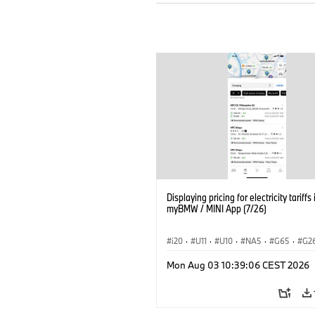
Displaying pricing for electricity tariffs 
myBMW / MINI App (7/26)
i20
·
U11
·
U10
·
NA5
·
G65
·
G2
G70 LCI
·
Elektrifikáció
·
Mon Aug 03 10:39:06 CEST 2026
Technológia, Kutatás, Fejlesztés
·
BMW ConnectedDrive
·
iX
·
BMW i
·
iX2
·
iX3
·
iX5
·
i4