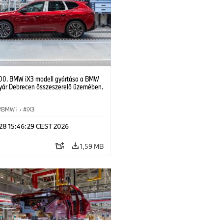
00. BMW iX3 modell gyártása a BMW
yár Debrecen összeszerelő üzemében.
BMW i
·
iX3
 28 15:46:29 CEST 2026
1,59 MB