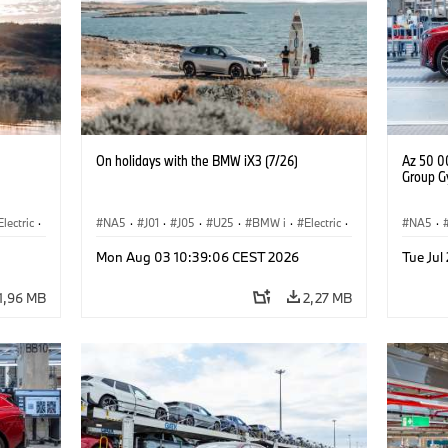
On holidays with the BMW iX3 (7/26)
Az 50 0
Group G
Electric
·
NA5
·
J01
·
J05
·
U25
·
BMW i
·
Electric
·
NA5
·
3
·
Aceman
·
Countryman
·
Cooper
·
iX3
·
Mon Aug 03 10:39:06 CEST 2026
Tue Jul
Elektrifikáció
·
Technológia, Kutatás, Fejlesztés
1,96 MB
2,27 MB