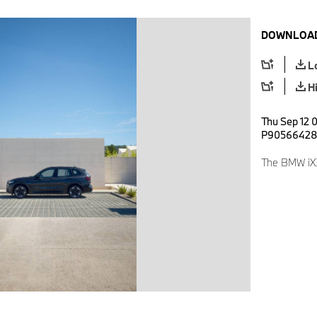
DOWNLOAD
L
H
Thu Sep 12 0
P9056642
The BMW iX3