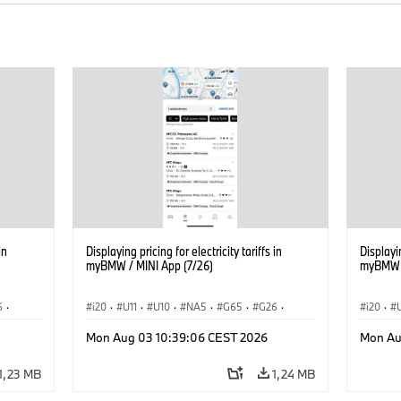
in
Displaying pricing for electricity tariffs in
Displayin
myBMW / MINI App (7/26)
myBMW /
6
·
i20
·
U11
·
U10
·
NA5
·
G65
·
G26
·
i20
·
G70 LCI
·
Elektrifikáció
·
G70 LC
Mon Aug 03 10:39:06 CEST 2026
Mon Au
Technológia, Kutatás, Fejlesztés
·
Technol
iX1
·
BMW ConnectedDrive
·
iX
·
BMW i
·
iX1
·
BMW Co
1,23 MB
1,24 MB
iX2
·
iX3
·
iX5
·
i4
iX2
·