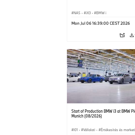
NA5
·
iX3
·
BMW i
Mon Jul 06 16:39:00 CEST 2026
Start of Production BMW i3 at BMW Pl
Munich (08/2026)
I01
·
Vállalati
·
Értékesítés és market