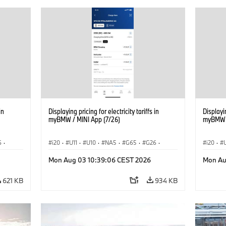
in
Displaying pricing for electricity tariffs in
Displayin
myBMW / MINI App (7/26)
myBMW /
6
·
i20
·
U11
·
U10
·
NA5
·
G65
·
G26
·
i20
·
G70 LCI
·
Elektrifikáció
·
G70 LC
Mon Aug 03 10:39:06 CEST 2026
Mon Au
Technológia, Kutatás, Fejlesztés
·
Technol
iX1
·
BMW ConnectedDrive
·
iX
·
BMW i
·
iX1
·
BMW Co
621 KB
934 KB
iX2
·
iX3
·
iX5
·
i4
iX2
·