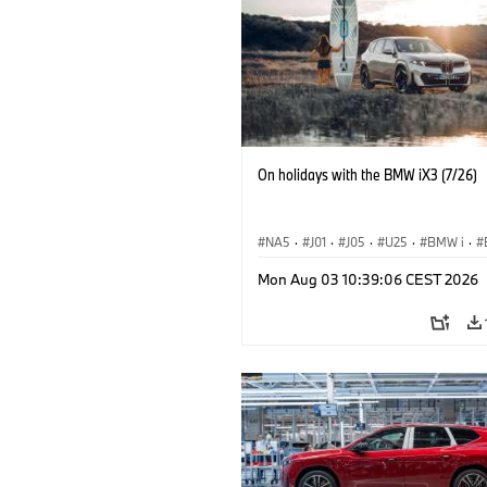
On holidays with the BMW iX3 (7/26)
NA5
·
J01
·
J05
·
U25
·
BMW i
·
Aceman
·
Countryman
·
Cooper
·
iX
Mon Aug 03 10:39:06 CEST 2026
Elektrifikáció
·
Technológia, Kutatás, Fejlesztés