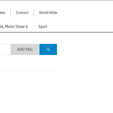
zés
Contact
World Wide
ások, Motor Show-k
Sport
ADD TAG