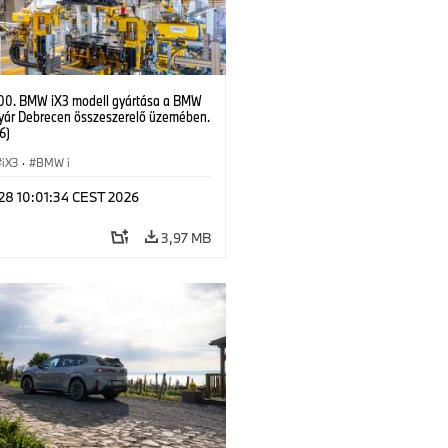
00. BMW iX3 modell gyártása a BMW
yár Debrecen összeszerelő üzemében.
6)
iX3
·
BMW i
 28 10:01:34 CEST 2026
3,97 MB