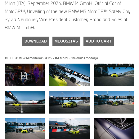
Milan (ITA), September 2024. BMW M GmbH, Official Car of
MotoGP™, Unveiling of the new BMW M5 MotoGP™ Safety Car,
Sylvia Neubauer, Vice President Customer, Brand and Sales at
BMW M GmbH.
DOWNLOAD
MEGOSZTÁS
ADD TO CART
F90
·
BMW M modellek
·
M5
·
A MotoGP hivatalos modellje