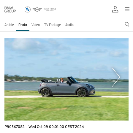
Article
Photo
Video
TV Footage
Audio
P90567082
·
Wed Oct 09 00:01:00 CEST 2024