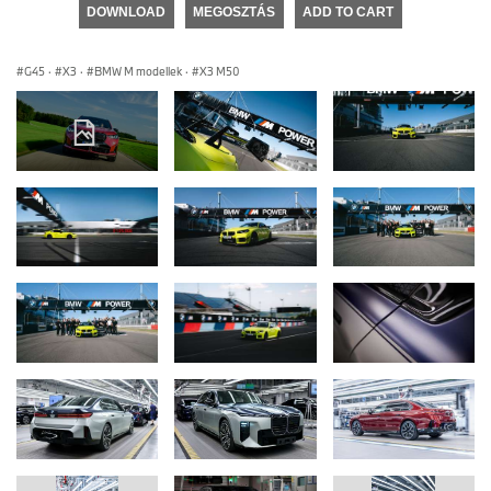
DOWNLOAD
MEGOSZTÁS
ADD TO CART
G45
·
X3
·
BMW M modellek
·
X3 M50