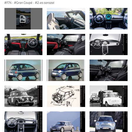
F74
·
Gran Coupé
·
2-es sorozat