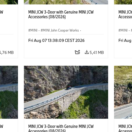
CW
MINI JCW 3-Door with Genuine MINI JCW
MINI JC
Accessories (08/2026)
Accesso
MINI
·
MINI John Cooper Works
·
MINI
·
John Cooper Works
·
John C
Fri Aug 07 13:38:09 CEST 2026
Fri Au
Opcionális extrák, kiegészítők
Opcioná
4,76 MB
5,41 MB
CW
MINI JCW 3-Door with Genuine MINI JCW
MINI JC
Accessories (08/2026)
Accesso