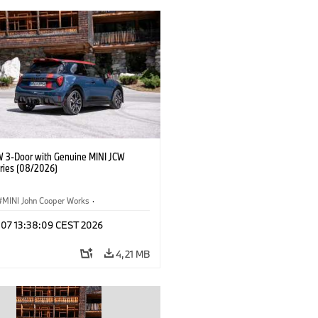
W 3-Door with Genuine MINI JCW
ries (08/2026)
MINI John Cooper Works
·
ooper Works
·
g 07 13:38:09 CEST 2026
lis extrák, kiegészítők
4,21 MB