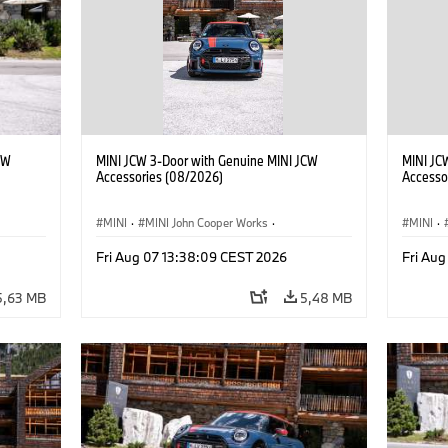
CW
MINI JCW 3-Door with Genuine MINI JCW
MINI JC
Accessories (08/2026)
Accesso
MINI
·
MINI John Cooper Works
·
MINI
·
John Cooper Works
·
John C
Fri Aug 07 13:38:09 CEST 2026
Fri Au
Opcionális extrák, kiegészítők
Opcioná
5,63 MB
5,48 MB