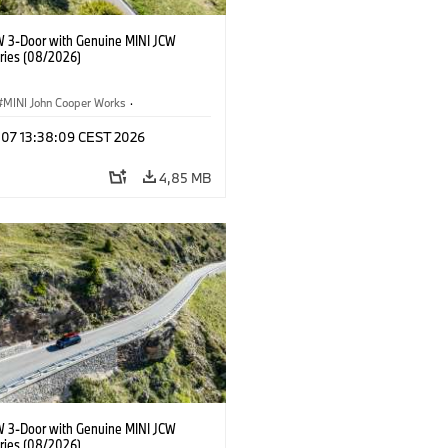
W 3-Door with Genuine MINI JCW
ries (08/2026)
MINI John Cooper Works
·
ooper Works
·
g 07 13:38:09 CEST 2026
lis extrák, kiegészítők
4,85 MB
W 3-Door with Genuine MINI JCW
ries (08/2026)