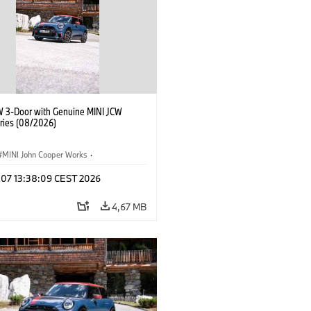
W 3-Door with Genuine MINI JCW
ries (08/2026)
MINI John Cooper Works
·
ooper Works
·
g 07 13:38:09 CEST 2026
lis extrák, kiegészítők
4,67 MB