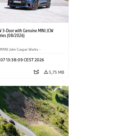
W 3-Door with Genuine MINI JCW
ries (08/2026)
MINI John Cooper Works
·
ooper Works
·
g 07 13:38:09 CEST 2026
lis extrák, kiegészítők
5,75 MB