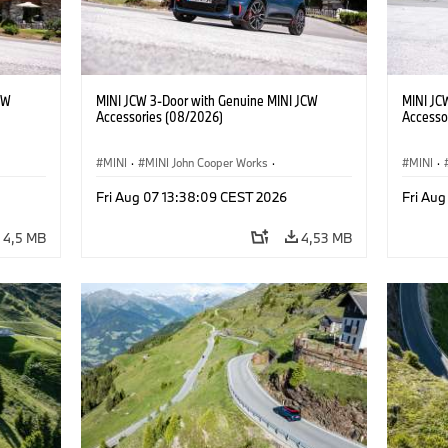
CW
MINI JCW 3-Door with Genuine MINI JCW
MINI JC
Accessories (08/2026)
Accesso
MINI
·
MINI John Cooper Works
·
MINI
·
John Cooper Works
·
John C
Fri Aug 07 13:38:09 CEST 2026
Fri Au
Opcionális extrák, kiegészítők
Opcioná
4,5 MB
4,53 MB