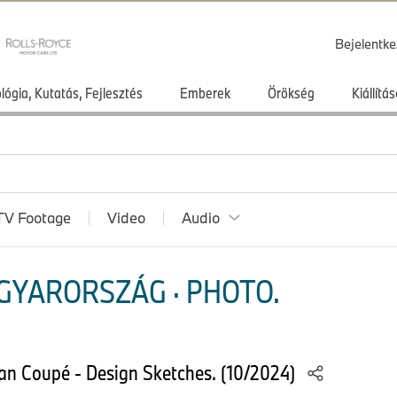
Bejelentke
lógia, Kutatás, Fejlesztés
Emberek
Örökség
Kiállít
TV Footage
Video
Audio
GYARORSZÁG · PHOTO.
n Coupé - Design Sketches. (10/2024)