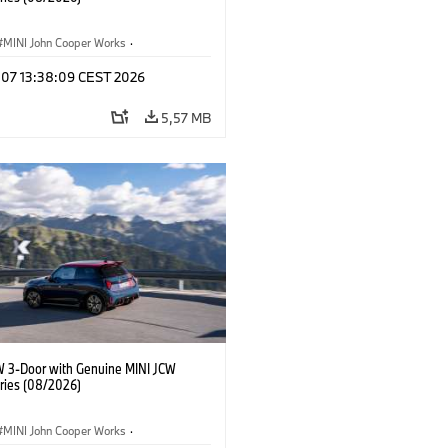
MINI John Cooper Works
·
ooper Works
·
g 07 13:38:09 CEST 2026
lis extrák, kiegészítők
5,57 MB
W 3-Door with Genuine MINI JCW
ries (08/2026)
MINI John Cooper Works
·