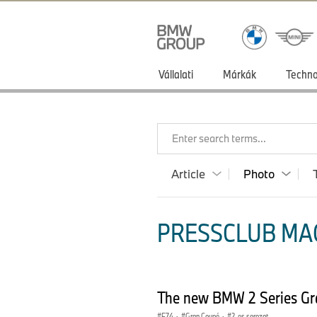
Vállalati
Márkák
Techno
Enter search terms...
Article
Photo
PRESSCLUB MA
The new BMW 2 Series Gra
F74
·
Gran Coupé
·
2-es sorozat