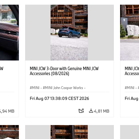
CW
MINI JCW 3-Door with Genuine MINI JCW
MINI JC
Accessories (08/2026)
Accesso
MINI
·
MINI John Cooper Works
·
MINI
·
John Cooper Works
·
John C
Fri Aug 07 13:38:09 CEST 2026
Fri Au
Opcionális extrák, kiegészítők
Opcioná
4,94 MB
4,81 MB