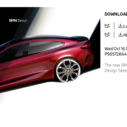
DOWNLOAD
L
H
Wed Oct 16 
P90572864
The new BM
Design Sket