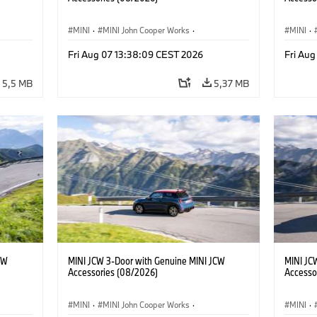
MINI
·
MINI John Cooper Works
·
MINI
·
John Cooper Works
·
John C
Fri Aug 07 13:38:09 CEST 2026
Fri Au
Opcionális extrák, kiegészítők
Opcioná
5,5 MB
5,37 MB
CW
MINI JCW 3-Door with Genuine MINI JCW
MINI JC
Accessories (08/2026)
Accesso
MINI
·
MINI John Cooper Works
·
MINI
·