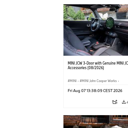
MINI JCW 3-Door with Genuine MINI J
Accessories (08/2026)
MINI
·
MINI John Cooper Works
·
John Cooper Works
·
Fri Aug 07 13:38:09 CEST 2026
Opcionális extrák, kiegészítők