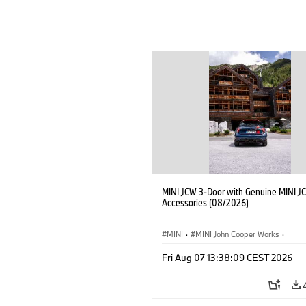
MINI JCW 3-Door with Genuine MINI J
Accessories (08/2026)
MINI
·
MINI John Cooper Works
·
John Cooper Works
·
Fri Aug 07 13:38:09 CEST 2026
Opcionális extrák, kiegészítők