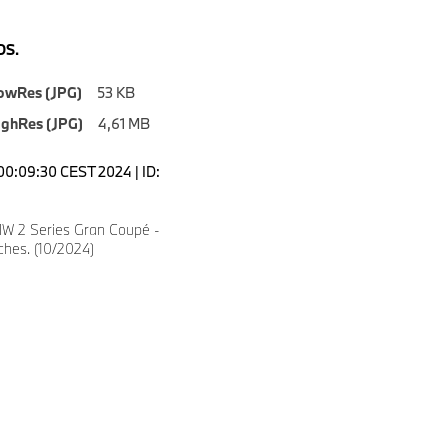
S.
owRes (JPG)
53 KB
ighRes (JPG)
4,61 MB
00:09:30 CEST 2024 | ID:
W 2 Series Gran Coupé -
ches. (10/2024)