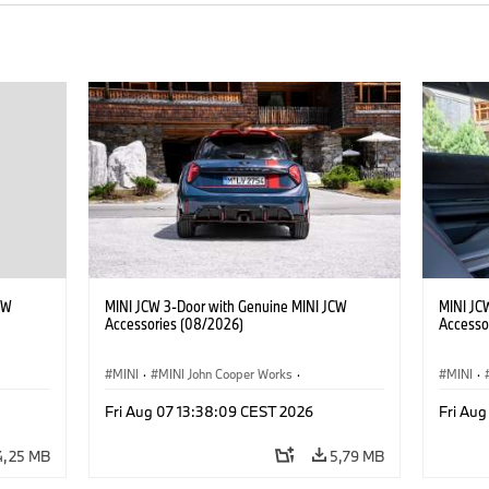
CW
MINI JCW 3-Door with Genuine MINI JCW
MINI JC
Accessories (08/2026)
Accesso
MINI
·
MINI John Cooper Works
·
MINI
·
John Cooper Works
·
John C
Fri Aug 07 13:38:09 CEST 2026
Fri Au
Opcionális extrák, kiegészítők
Opcioná
4,25 MB
5,79 MB