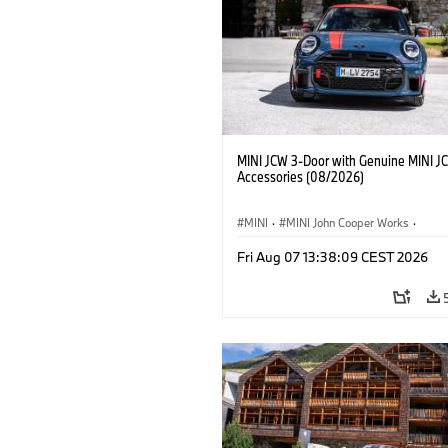
MINI JCW 3-Door with Genuine MINI J
Accessories (08/2026)
MINI
·
MINI John Cooper Works
·
John Cooper Works
·
Fri Aug 07 13:38:09 CEST 2026
Opcionális extrák, kiegészítők