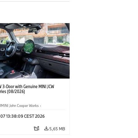
W 3-Door with Genuine MINI JCW
ries (08/2026)
MINI John Cooper Works
·
ooper Works
·
g 07 13:38:09 CEST 2026
lis extrák, kiegészítők
5,65 MB