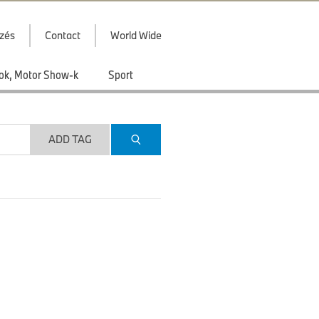
zés
Contact
World Wide
ások, Motor Show-k
Sport
ADD TAG