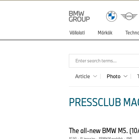
Vállalati
Márkák
Techno
Enter search terms...
Article
Photo
PRESSCLUB MA
The all-new BMW M5. (10
G90
·
Limousine
·
BMW M modellek
·
M5