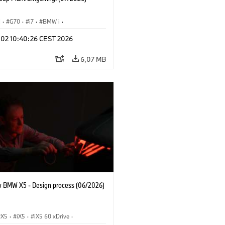
I
·
G70
·
i7
·
BMW i
·
 modellek
·
i7 M70
·
Gyártóüzemek
·
l 02 10:40:26 CEST 2026
ínek
6,07 MB
 BMW X5 - Design process (06/2026)
X5
·
iX5
·
iX5 60 xDrive
·