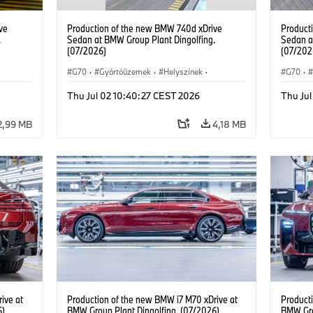
ve
Production of the new BMW 740d xDrive
Product
.
Sedan at BMW Group Plant Dingolfing.
Sedan a
(07/2026)
(07/202
G70
·
Gyártóüzemek
·
Helyszínek
·
G70
·
BMW M modellek
·
i7 M70
·
740d
·
BMW M
Thu Jul 02 10:40:27 CEST 2026
Thu Ju
7-es sorozat
·
BMW
7-es so
2,99 MB
4,18 MB
ive at
Production of the new BMW i7 M70 xDrive at
Product
6)
BMW Group Plant Dingolfing. (07/2026)
BMW Gro