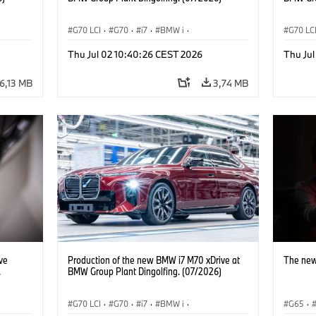
G70 LCI
·
G70
·
i7
·
BMW i
·
G70 LC
üzemek
·
BMW M modellek
·
i7 M70
·
Gyártóüzemek
·
BMW M
Thu Jul 02 10:40:26 CEST 2026
Thu Ju
Helyszínek
Helysz
6,13 MB
3,74 MB
ve
Production of the new BMW i7 M70 xDrive at
The new
.
BMW Group Plant Dingolfing. (07/2026)
G70 LCI
·
G70
·
i7
·
BMW i
·
G65
·