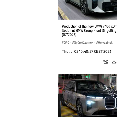
Production of the new BMW 740d xDri
Sedan at BMW Group Plant Dingolfing
(07/2026)
G70
·
Gyártóüzemek
·
Helyszínek
·
BMW M modellek
·
i7 M70
·
740d
·
Thu Jul 02 10:40:27 CEST 2026
7-es sorozat
·
BMW