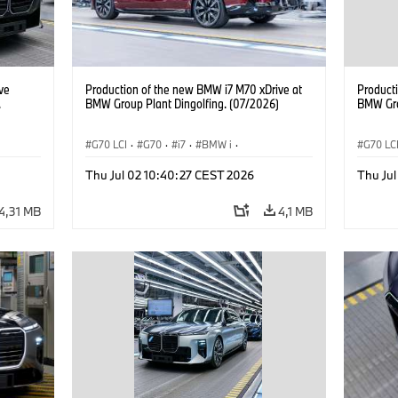
ve
Production of the new BMW i7 M70 xDrive at
Product
.
BMW Group Plant Dingolfing. (07/2026)
BMW Gro
G70 LCI
·
G70
·
i7
·
BMW i
·
G70 LC
BMW M modellek
·
i7 M70
·
Gyártóüzemek
·
BMW M
Thu Jul 02 10:40:27 CEST 2026
Thu Ju
Helyszínek
Helysz
4,31 MB
4,1 MB