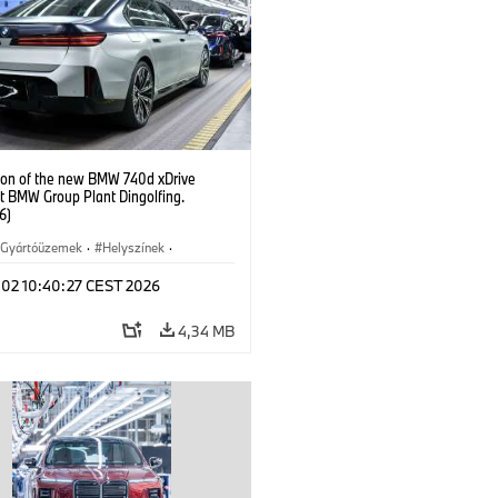
ion of the new BMW 740d xDrive
t BMW Group Plant Dingolfing.
6)
Gyártóüzemek
·
Helyszínek
·
 modellek
·
i7 M70
·
740d
·
l 02 10:40:27 CEST 2026
rozat
·
BMW
4,34 MB