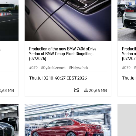
.
Production of the new BMW 740d xDrive
Product
Sedan at BMW Group Plant Dingolfing.
Sedan a
(07/2026)
(07/202
G70
·
Gyártóüzemek
·
Helyszínek
·
G70
·
BMW M modellek
·
i7 M70
·
740d
·
BMW M
Thu Jul 02 10:40:27 CEST 2026
Thu Ju
7-es sorozat
·
BMW
7-es so
8,63 MB
20,66 MB