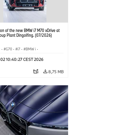
ion of the new BMW i7 M70 xDrive at
up Plant Dingolfing. (07/2026)
I
·
G70
·
i7
·
BMW i
·
 modellek
·
i7 M70
·
Gyártóüzemek
·
l 02 10:40:27 CEST 2026
ínek
8,75 MB