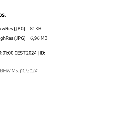
S.
owRes (JPG)
81 KB
ighRes (JPG)
6,96 MB
0:01:00 CEST 2024 | ID:
 BMW M5. (10/2024)