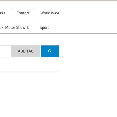
zés
Contact
World Wide
ások, Motor Show-k
Sport
ADD TAG