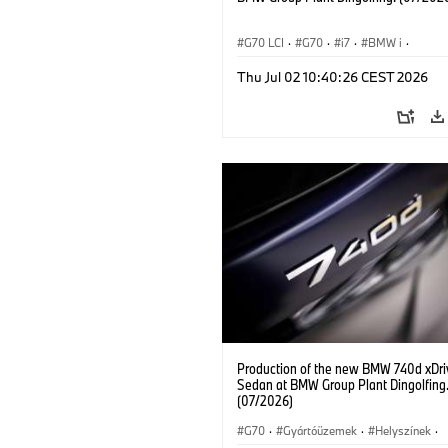
G70 LCI
·
G70
·
i7
·
BMW i
·
BMW M modellek
·
i7 M70
·
Gyártó
Thu Jul 02 10:40:26 CEST 2026
Helyszínek
Production of the new BMW 740d xDri
Sedan at BMW Group Plant Dingolfing
(07/2026)
G70
·
Gyártóüzemek
·
Helyszínek
·