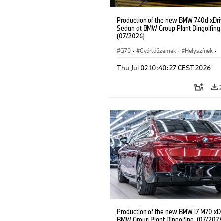
Production of the new BMW 740d xDri
Sedan at BMW Group Plant Dingolfing
(07/2026)
G70
·
Gyártóüzemek
·
Helyszínek
·
BMW M modellek
·
i7 M70
·
740d
·
Thu Jul 02 10:40:27 CEST 2026
7-es sorozat
·
BMW
Production of the new BMW i7 M70 xDr
BMW Group Plant Dingolfing. (07/202