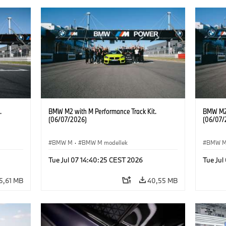
.
BMW M2 with M Performance Track Kit.
BMW M2 
(06/07/2026)
(06/07/
BMW M
·
BMW M modellek
BMW 
Tue Jul 07 14:40:25 CEST 2026
Tue Jul
5,61 MB
40,55 MB