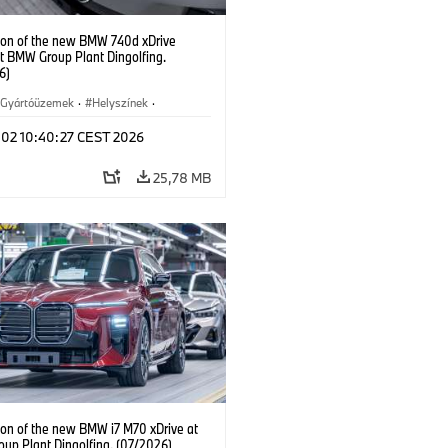
ion of the new BMW 740d xDrive
t BMW Group Plant Dingolfing.
6)
Gyártóüzemek
·
Helyszínek
·
 modellek
·
i7 M70
·
740d
·
l 02 10:40:27 CEST 2026
rozat
·
BMW
25,78 MB
ion of the new BMW i7 M70 xDrive at
up Plant Dingolfing. (07/2026)