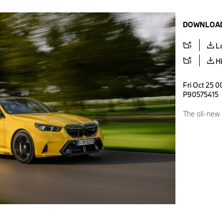
DOWNLOAD
L
H
Fri Oct 25 0
P90575415
The all-new