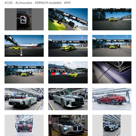
G90
·
Limousine
·
BMW M modellek
·
M5