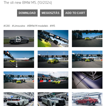
The all-new BMW M5. (10/2024)
DOWNLOAD
MEGOSZTÁS
ADD TO CART
G90
·
Limousine
·
BMW M modellek
·
M5