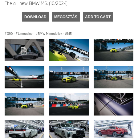
The all-new BMW M5. (10/2024)
DOWNLOAD
MEGOSZTÁS
ADD TO CART
G90
·
Limousine
·
BMW M modellek
·
M5